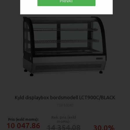
PRIVAT
Kyld displaybox bordsmodell LCT900C/BLACK
TEF16040
Rek. pris (exkl
Pris (exkl moms):
moms):
10 047.86
14 354.08
30.0%