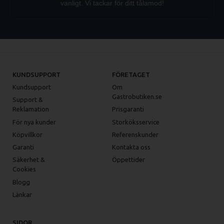
vanligt. Vi tackar för ditt tålamod!
KUNDSUPPORT
FÖRETAGET
Kundsupport
Om
Gastrobutiken.se
Support &
Reklamation
Prisgaranti
För nya kunder
Storköksservice
Köpvillkor
Referenskunder
Garanti
Kontakta oss
Säkerhet &
Öppettider
Cookies
Blogg
Länkar
SIDOR