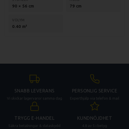
90 × 56 cm
79 cm
VOLYM
0.40 m³
SNABB LEVERANS
PERSONLIG SERVICE
Vi skickar lagervaror samma dag
Experthjälp via telefon & mail
TRYGG E-HANDEL
KUNDNÖJDHET
Säkra betalningar & dataskydd
4.8 av 5 i betyg