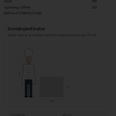
Höjd
790
Spänning / Effekt
242
EAN-kod
5708181221645
Storleksjämförelse
Så här stor är produkten jämfört med en person på 175 cm.
175 cm
79 cm
90 cm
STORLEK
HÖJD