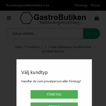
Kundsupport
Kontakta oss
Företag
Privat
SÖK
Start
/
Produkter
/
/
/
Kyld displaybox bordsmodell
LCT900C/BLACK
Välj kundtyp
Handlar du som privatperson eller företag?
FÖRETAG