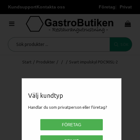
Kundsupport
Kontakta oss
Företag
Privat
SÖK
Start
/
Produkter
/
/
/
Svart impulskyl PDC90SL-2
Välj kundtyp
Handlar du som privatperson eller företag?
FÖRETAG