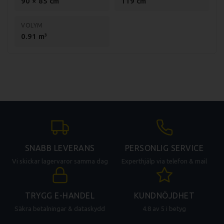
90 × 85 cm
119 cm
VOLYM
0.91 m³
SNABB LEVERANS
PERSONLIG SERVICE
Vi skickar lagervaror samma dag
Experthjälp via telefon & mail
TRYGG E-HANDEL
KUNDNÖJDHET
Säkra betalningar & dataskydd
4.8 av 5 i betyg