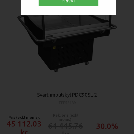
PRIVAT
Svart impulskyl PDC90SL-2
TEF52189
Rek. pris (exkl
Pris (exkl moms):
moms):
45 112.03
64 445.76
30.0%