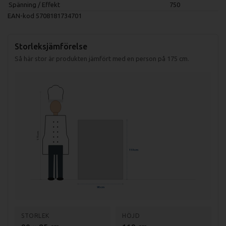
Spänning / Effekt
750
EAN-kod
5708181734701
Storleksjämförelse
Så här stor är produkten jämfört med en person på 175 cm.
175 cm
119 cm
90 cm
STORLEK
HÖJD