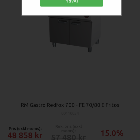
PRIVAT
RM Gastro Redfox 700 - FE 70/80 E Fritös
00110054
Rek. pris (exkl
Pris (exkl moms):
moms):
15.0%
48 858
57 480