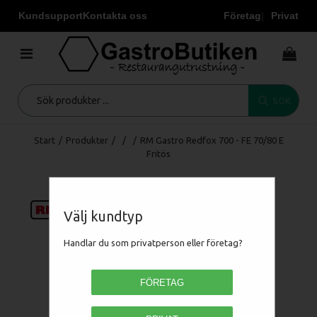
Kundsupport
Kontakta oss
Företag
Privat
SÖK
Start
/
Produkter
/
/
/
RM Gastro Redfox 700 - FE 70/80 E
Fritös
Välj kundtyp
Handlar du som privatperson eller företag?
FÖRETAG