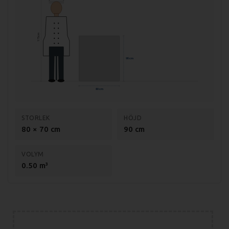
Specifikationer fritös FE 70/80 E:
175 cm
Mått (LxBxH): 400x700x900 mm
Mått förpackning: 440x800x500 mm
90 cm
Vikt (netto): 22 kg
80 cm
Vikt (brutto): 28 kg
Effekt: 12 kW
STORLEK
HÖJD
Anslutning: 400V, 3-fas
80 × 70 cm
90 cm
Material: Rostfritt stål AISI 304
VOLYM
Godstjocklek: 1,2 mm
0.50 m³
Temp. område: 50-190 grader