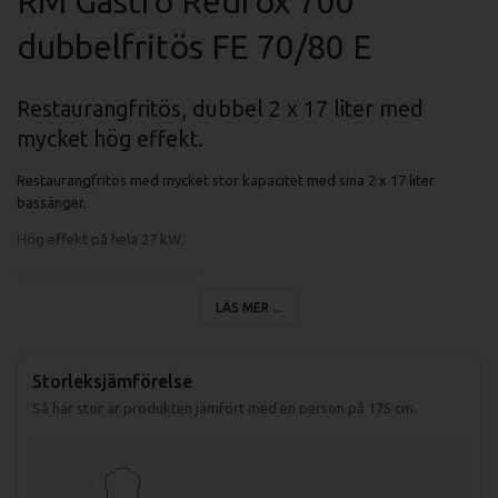
RM Gastro Redfox 700
dubbelfritös FE 70/80 E
Restaurangfritös, dubbel 2 x 17 liter med
mycket hög effekt.
Restaurangfritös med mycket stor kapacitet med sina 2 x 17 liter
bassänger.
Hög effekt på hela 27 kW.
Fritös med stativ och dörrar.
LÄS MER ...
Uppvikbara element för enklare rengöring.
Fritösen har "cold Zone" vilket innebär att partiklar stannar i botten på
fritösen.
Storleksjämförelse
Så här stor är produkten jämfört med en person på 175 cm.
Termostat som styr temperaturen på fritösen mellan 50-190 grader.
Överhettningsskydd som löser ut om oljan blir för varm i fritösen.
Fritöskorgens storlek är 280x300x120 mm.