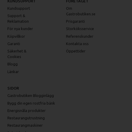
KUNDSUPPORT
FÖRETAGET
Kundsupport
Om
Gastrobutiken.se
Support &
Reklamation
Prisgaranti
För nya kunder
Storköksservice
Köpvillkor
Referenskunder
Garanti
Kontakta oss
Säkerhet &
Öppettider
Cookies
Blogg
Länkar
SIDOR
Gastrobutiken Blogginlägg
Bygg din egen rostfria bänk
Energisnåla produkter
Restaurangutrustning
Restaurangmaskiner