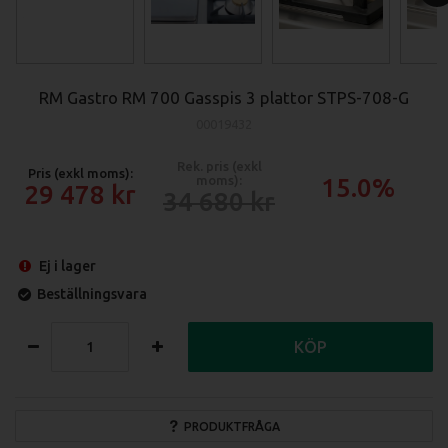
RM Gastro RM 700 Gasspis 3 plattor STPS-708-G
00019432
Rek. pris (exkl
Pris (exkl moms):
moms):
15.0%
29 478
34 680
Ej i lager
Beställningsvara
KÖP
PRODUKTFRÅGA