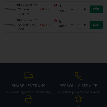
RM Gastro RM
Ej i
700 brokonsol
2 805
KÖP
lager
1200mm
RM Gastro RM
Ej i
700 brokonsol
3 672
KÖP
lager
1600mm
SNABB LEVERANS
PERSONLIG SERVICE
Vi skickar lagervaror samma dag
Experthjälp via telefon & mail