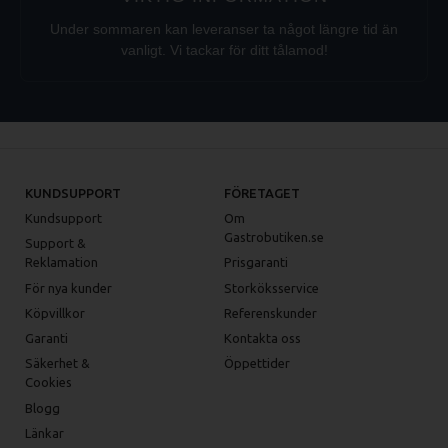
Under sommaren kan leveranser ta något längre tid än
vanligt. Vi tackar för ditt tålamod!
KUNDSUPPORT
FÖRETAGET
Kundsupport
Om
Gastrobutiken.se
Support &
Reklamation
Prisgaranti
För nya kunder
Storköksservice
Köpvillkor
Referenskunder
Garanti
Kontakta oss
Säkerhet &
Öppettider
Cookies
Blogg
Länkar