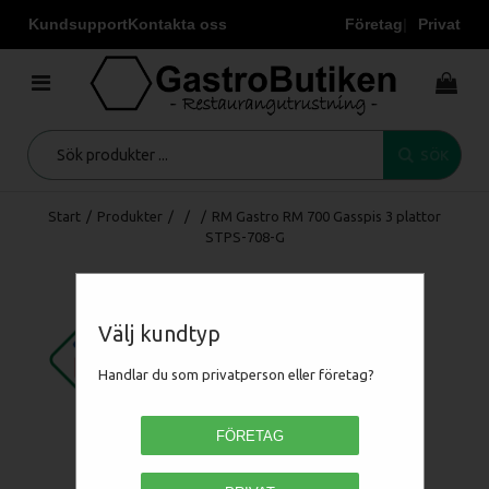
Kundsupport
Kontakta oss
Företag
Privat
SÖK
Start
/
Produkter
/
/
/
RM Gastro RM 700 Gasspis 3 plattor
STPS-708-G
Välj kundtyp
Handlar du som privatperson eller företag?
FÖRETAG