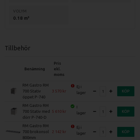
Plattans storlek är 370x545mm.
VOLYM
Plattans tjocklek är 15mm.
0.18 m³
Piezzotändning.
Skillnaden på SPB-SP-SPS brännare
Tillbehör
Specifikation STPS-708-G restaurangspis
Pris
Mått (LxBxH): 800x730x300mm
Benämning
ekl.
Total effekt: 19,1kW
moms
Vikt (netto): 70,7kg
RM Gastro RM
Ej i
Vikt (brutto): 79,5kg
700 Stativ
3 570
KÖP
lager
öppet P-740
RM Gastro RM
I
700 Stativ med
5 610
KÖP
lager
dörr P-740-D
RM Gastro RM
Ej i
700 brokonsol
2 142
KÖP
lager
800mm