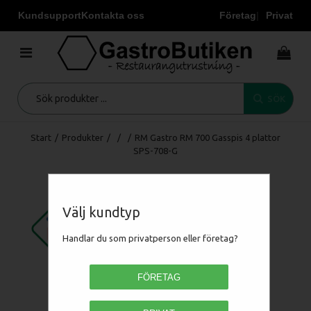
Kundsupport
Kontakta oss
Företag
Privat
SÖK
Start
/
Produkter
/
/
/
RM Gastro RM 700 Gasspis 4 plattor
SPS-708-G
Välj kundtyp
Handlar du som privatperson eller företag?
FÖRETAG