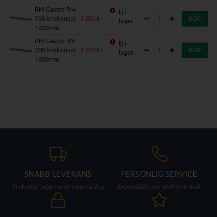
RM Gastro RM
Ej i
700 brokonsol
2 805
KÖP
lager
1200mm
RM Gastro RM
Ej i
700 brokonsol
3 672
KÖP
lager
1600mm
SNABB LEVERANS
PERSONLIG SERVICE
Vi skickar lagervaror samma dag
Experthjälp via telefon & mail