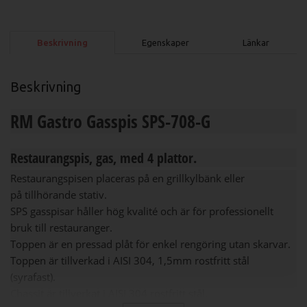
Beskrivning
Egenskaper
Länkar
Beskrivning
RM Gastro Gasspis SPS-708-G
Restaurangspis, gas, med 4 plattor
.
Restaurangspisen placeras på en grillkylbänk eller
på tillhörande stativ.
SPS gasspisar håller hög kvalité och är för professionellt
bruk till restauranger.
Toppen är en pressad plåt för enkel rengöring utan skarvar.
Toppen är tillverkad i AISI 304, 1,5mm rostfritt stål
(syrafast).
Chassit är tillverkat i AISI 304 rostfritt stål.