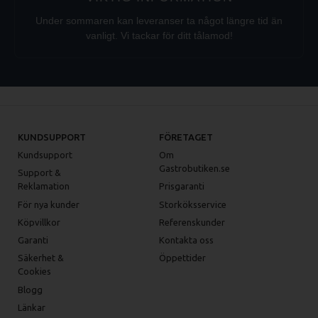
Under sommaren kan leveranser ta något längre tid än
vanligt. Vi tackar för ditt tålamod!
KUNDSUPPORT
FÖRETAGET
Kundsupport
Om
Gastrobutiken.se
Support &
Reklamation
Prisgaranti
För nya kunder
Storköksservice
Köpvillkor
Referenskunder
Garanti
Kontakta oss
Säkerhet &
Öppettider
Cookies
Blogg
Länkar