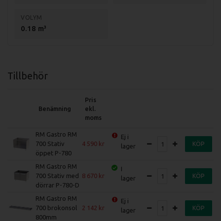
Specifikation SPS-708-G restaurangspis
VOLYM
Mått (LxBxH): 800x730x300mm
0.18 m³
Total effekt: 29,5kW
Vikt (netto): 49,2kg
Vikt (brutto): 58,5kg
Tillbehör
Pris
Benämning
ekl.
moms
RM Gastro RM
Ej i
700 Stativ
4 590
KÖP
lager
öppet P-780
RM Gastro RM
I
700 Stativ med
8 670
KÖP
lager
dörrar P-780-D
RM Gastro RM
Ej i
700 brokonsol
2 142
KÖP
lager
800mm