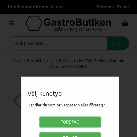
Kundsupport
Kontakta oss
Företag
Privat
SÖK
Start
/
Produkter
/
/
/
RM Gastro RM 700 Stekhäll, Durable
Chrome FTHC-708-G
Välj kundtyp
Handlar du som privatperson eller företag?
FÖRETAG