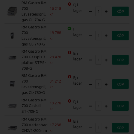
RM Gastro RM
Ej i
700
16 218
lager
KÖP
Lavastensgrill,
gas GL-704-G
RM Gastro RM
I
700
19 788
lager
KÖP
Lavastensgrill,
gas GL-740-G
RM Gastro RM
Ej i
700 Gasspis 3
29 478
lager
KÖP
plattor STPS-
708-G
RM Gastro RM
Ej i
700
31 212
lager
KÖP
Lavastensgrill,
gas GL-780-G
RM Gastro RM
Ej i
19 278
700 Gashäll
KÖP
lager
ST-708-G
RM Gastro RM
Ej i
700 Vattenbad
17 238
lager
KÖP
GN2/1-200mm