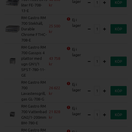
lager
KÖP
liter FE-708-
13-E
RM Gastro RM
Ej i
700 Stekhäll,
lager
25 500
Durable
KÖP
Chrome FTHC-
708-E
RM Gastro RM
Ej i
700 Gasspis 4
lager
plattor med
43 758
KÖP
ugn GN1/1
SPST-780-11-
GE
RM Gastro RM
Ej i
700
26 622
lager
KÖP
Lavastensgrill,
gas GL-708-G
RM Gastro RM
Ej i
700 Vattenbad
21 828
lager
KÖP
GN2/1-200mm
BM-780-E
RM Gastro RM
Ej i