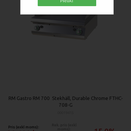
PRIVAT
RM Gastro RM 700 Stekhäll, Durable Chrome FTHC-
708-G
00019415
Rek. pris (exkl
Pris (exkl moms):
moms):