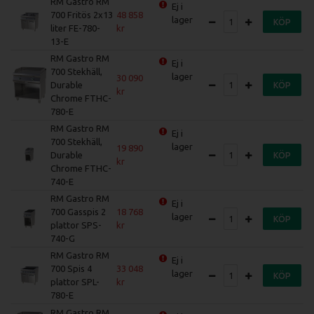
RM Gastro RM
Ej i
700 Fritös 2x13
48 858
lager
KÖP
liter FE-780-
13-E
RM Gastro RM
Ej i
700 Stekhäll,
lager
30 090
Durable
KÖP
Chrome FTHC-
780-E
RM Gastro RM
Ej i
700 Stekhäll,
lager
19 890
Durable
KÖP
Chrome FTHC-
740-E
RM Gastro RM
Ej i
700 Gasspis 2
18 768
lager
KÖP
plattor SPS-
740-G
RM Gastro RM
Ej i
700 Spis 4
33 048
lager
KÖP
plattor SPL-
780-E
RM Gastro RM