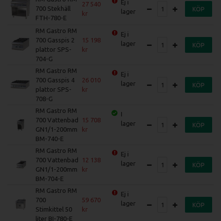
Ej i
27 540
700 Stekhäll
KÖP
lager
FTH-780-E
RM Gastro RM
Ej i
700 Gasspis 2
15 198
lager
KÖP
plattor SPS-
704-G
RM Gastro RM
Ej i
700 Gasspis 4
26 010
lager
KÖP
plattor SPS-
708-G
RM Gastro RM
I
700 Vattenbad
15 708
lager
KÖP
GN1/1-200mm
BM-740-E
RM Gastro RM
Ej i
700 Vattenbad
12 138
lager
KÖP
GN1/1-200mm
BM-704-E
RM Gastro RM
Ej i
700
59 670
lager
KÖP
Stimkittel 50
liter BI-780-E