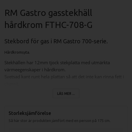
RM Gastro gasstekhäll
hårdkrom FTHC-708-G
Stekbord för gas i RM Gastro 700-serie.
Hårdkromsyta.
Stekhällen har 12mm tjock stekplatta med utmärkta
värmeegenskaper i hårdkrom.
Svetsad kant runt hela plattan så att det inte kan rinna fett i
chassit.
Slät stekyta.
LÄS MER ...
Två stekzoner.
Spillåda för fett på 2,5 liter.
Storleksjämförelse
Specifikation FTH-708-G Stekhäll
Så här stor är produkten jämfört med en person på 175 cm.
Mått (LxBxH): 800x730x300mm