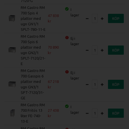
7120-G
RM Gastro RM
I
700 Spis 4
lager
47 838
plattor med
KÖP
ugn GN1/1
SPLT-780-11-E
RM Gastro RM
Ej i
700 Spis 6
lager
plattor med
70 890
KÖP
ugn GN2/1
SPLT-7120/21-
E
RM Gastro RM
Ej i
700 Gasspis 6
lager
plattor med
67 218
KÖP
ugn GN3/1
SPT-7120/31-
GE
RM Gastro RM
I
700 Fritös 13
27 438
lager
KÖP
liter FE-740-
13-E
RM Gastro RM