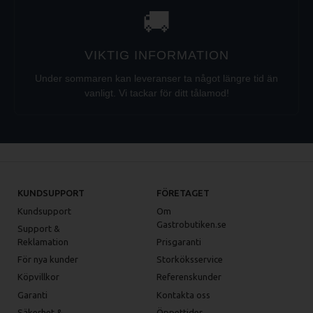
🚚
VIKTIG INFORMATION
Under sommaren kan leveranser ta något längre tid än
vanligt. Vi tackar för ditt tålamod!
KUNDSUPPORT
FÖRETAGET
Kundsupport
Om
Gastrobutiken.se
Support &
Reklamation
Prisgaranti
För nya kunder
Storköksservice
Köpvillkor
Referenskunder
Garanti
Kontakta oss
Säkerhet &
Öppettider