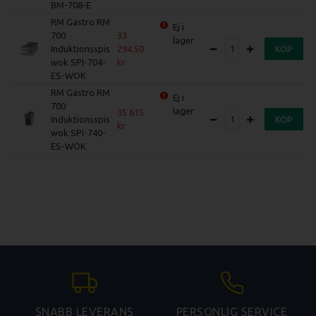
BM-708-E
RM Gastro RM
Ej i
700
33
lager
Induktionsspis
294.50
KÖP
wok SPI-704-
ES-WOK
RM Gastro RM
Ej i
700
lager
35 615
Induktionsspis
KÖP
wok SPI-740-
ES-WOK
SNABB LEVERANS
PERSONLIG SERVICE