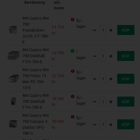
Benämning
ekl.
moms
RM Gastro RM
Ej i
700
lager
53 754
Pastakokeri
KÖP
2x23L VT-780-
E
RM Gastro RM
I
14 790
700 Stekhäll
KÖP
lager
FTH-704-E
RM Gastro RM
Ej i
700 Fritös 13
22 338
lager
KÖP
liter FE-704-
13-E
RM Gastro RM
Ej i
18 360
700 Stekhäll
KÖP
lager
FTH-740-E
RM Gastro RM
Ej i
700 Gasspis 4
30 600
lager
KÖP
plattor SPS-
780-G