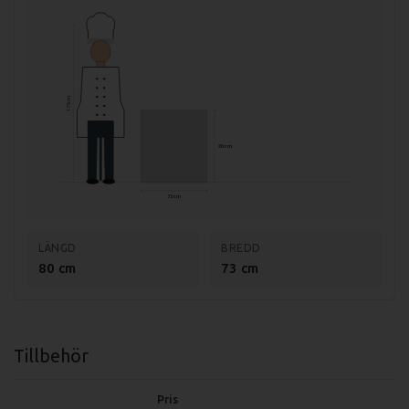
Effekt/zon: 7kW
Total effekt: 14kW
Vikt (netto): 72,2kg
Vikt (med emballage): 81kg
175 cm
80 cm
73 cm
LÄNGD
BREDD
80 cm
73 cm
Tillbehör
Pris