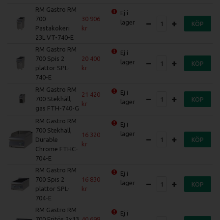
RM Gastro RM
Ej i
700
30 906
lager
KÖP
Pastakokeri
23L VT-740-E
RM Gastro RM
Ej i
700 Spis 2
20 400
lager
KÖP
plattor SPL-
740-E
RM Gastro RM
Ej i
21 420
700 Stekhäll,
KÖP
lager
gas FTH-740-G
RM Gastro RM
Ej i
700 Stekhäll,
lager
16 320
Durable
KÖP
Chrome FTHC-
704-E
RM Gastro RM
Ej i
700 Spis 2
16 830
lager
KÖP
plattor SPL-
704-E
RM Gastro RM
Ej i
700 Fritös 2x13
40 698