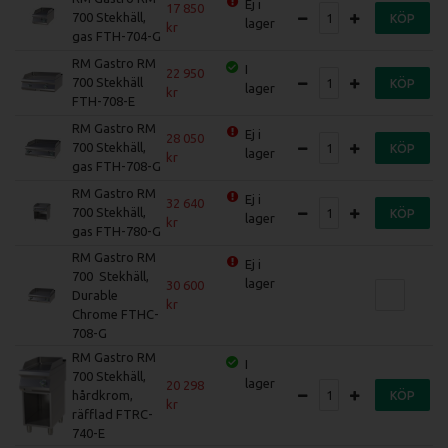
Ej i
17 850
700 Stekhäll,
KÖP
lager
gas FTH-704-G
RM Gastro RM
I
22 950
700 Stekhäll
KÖP
lager
FTH-708-E
RM Gastro RM
Ej i
28 050
700 Stekhäll,
KÖP
lager
gas FTH-708-G
RM Gastro RM
Ej i
32 640
700 Stekhäll,
KÖP
lager
gas FTH-780-G
RM Gastro RM
Ej i
700 Stekhäll,
lager
30 600
Durable
Chrome FTHC-
708-G
RM Gastro RM
I
700 Stekhäll,
lager
20 298
hårdkrom,
KÖP
räfflad FTRC-
740-E