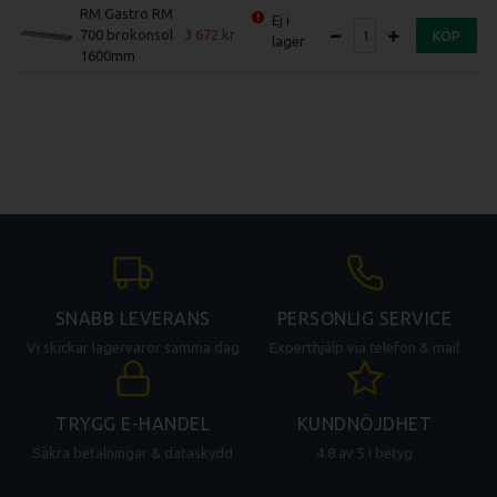
RM Gastro RM
Ej i
700 brokonsol
3 672
KÖP
lager
1600mm
SNABB LEVERANS
PERSONLIG SERVICE
Vi skickar lagervaror samma dag
Experthjälp via telefon & mail
TRYGG E-HANDEL
KUNDNÖJDHET
Säkra betalningar & dataskydd
4.8 av 5 i betyg