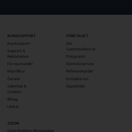
KUNDSUPPORT
FÖRETAGET
Kundsupport
Om
Gastrobutiken.se
Support &
Reklamation
Prisgaranti
För nya kunder
Storköksservice
Köpvillkor
Referenskunder
Garanti
Kontakta oss
Säkerhet &
Öppettider
Cookies
Blogg
Länkar
SIDOR
Gastrobutiken Blogginlägg