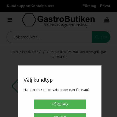
Kundsupport
Kontakta oss
Företag
Privat
SÖK
Start
/
Produkter
/
/
/
RM Gastro RM 700 Lavastensgrill, gas
GL-704-G
Välj kundtyp
Handlar du som privatperson eller företag?
FÖRETAG