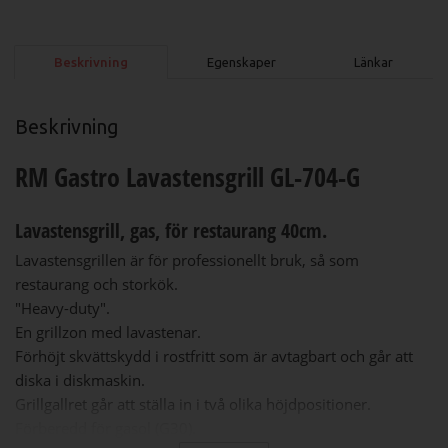
Beskrivning
Egenskaper
Länkar
Beskrivning
RM Gastro Lavastensgrill GL-704-G
Lavastensgrill, gas, för restaurang 40cm.
Lavastensgrillen är för professionellt bruk, så som
restaurang och storkök.
"Heavy-duty".
En grillzon med lavastenar.
Förhöjt skvättskydd i rostfritt som är avtagbart och går att
diska i diskmaskin.
Grillgallret går att ställa in i två olika höjdpositioner.
Förberedd för gasol (G30).