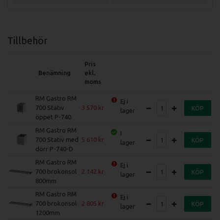
Tillbehör
Pris
Benämning
ekl.
moms
RM Gastro RM
Ej i
700 Stativ
3 570
KÖP
lager
öppet P-740
RM Gastro RM
I
700 Stativ med
5 610
KÖP
lager
dörr P-740-D
RM Gastro RM
Ej i
700 brokonsol
2 142
KÖP
lager
800mm
RM Gastro RM
Ej i
700 brokonsol
2 805
KÖP
lager
1200mm