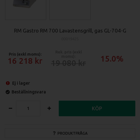
RM Gastro RM 700 Lavastensgrill, gas GL-704-G
00019425
Rek. pris (exkl
Pris (exkl moms):
moms):
15.0%
16 218
19 080
Ej i lager
Beställningsvara
KÖP
PRODUKTFRÅGA