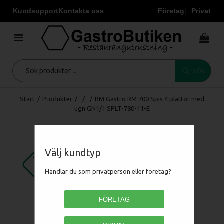
Kundsupport
Kontakta oss
Företag
Privat
SÖK
Start
/
Produkter
/
/
/
RM Gastro RM 700 Spis 4 plattor med
ugn GN1/1 SPLT-780-11-E
Välj kundtyp
Handlar du som privatperson eller företag?
FÖRETAG