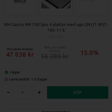
RM Gastro RM 700 Spis 4 plattor med ugn GN1/1 SPLT-
780-11-E
00014791
Rek. pris (exkl
Pris (exkl moms):
moms):
15.0%
47 838
56 280
I lager
Leveranstid:
1-2 Dagar
KÖP