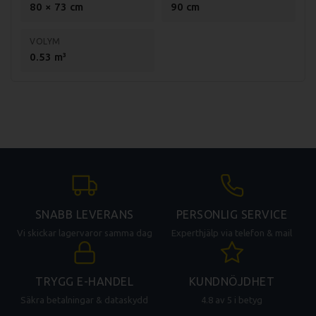
80 × 73 cm
90 cm
Ett kromat ugnsgaller ingår.
Specifikation SPLT-780-21-E restaurangspis
VOLYM
0.53 m³
Mått (LxBxH): 800x730x900mm
Spisplattornas storlek: 30x30
cm
Spisplattornas effekt: 3kW
Ugnens effekt: 3,13kW
Total effekt: 15,1kW
Spänning: 400V, (3-fas)
Vikt (netto): 123kg
Vikt (brutto): 132kg
SNABB LEVERANS
PERSONLIG SERVICE
Vi skickar lagervaror samma dag
Experthjälp via telefon & mail
TRYGG E-HANDEL
KUNDNÖJDHET
Säkra betalningar & dataskydd
4.8 av 5 i betyg