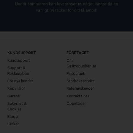
Under sommaren kan leveranser ta något längre tid än
vanligt. Vi tackar för ditt tålamod!
KUNDSUPPORT
FÖRETAGET
Kundsupport
Om
Gastrobutiken.se
Support &
Reklamation
Prisgaranti
För nya kunder
Storköksservice
Köpvillkor
Referenskunder
Garanti
Kontakta oss
Säkerhet &
Öppettider
Cookies
Blogg
Länkar