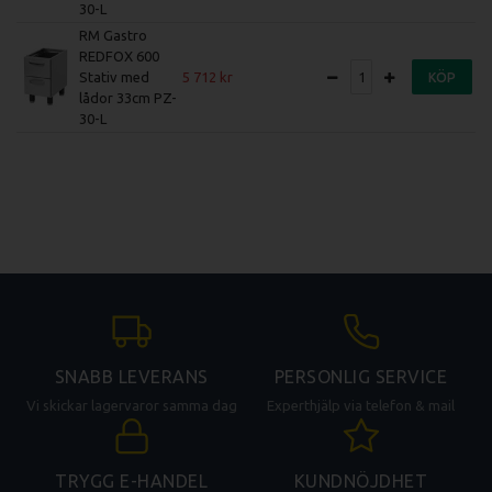
30-L
RM Gastro
REDFOX 600
Stativ med
5 712
KÖP
lådor 33cm PZ-
30-L
SNABB LEVERANS
PERSONLIG SERVICE
Vi skickar lagervaror samma dag
Experthjälp via telefon & mail
TRYGG E-HANDEL
KUNDNÖJDHET