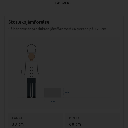
LÄS MER ...
Specifikation GL-30-GLS Lavastengrill
Mått (LxBxH): 330x600x290mm
Stekyta (LxB): 312x483mm
Storleksjämförelse
Effekt: 6,5kW
Så här stor är produkten jämfört med en person på 175 cm.
Vikt (netto): 20,6kg
Vikt (med emballage): 24kg
175 cm
33 cm
60 cm
LÄNGD
BREDD
33 cm
60 cm