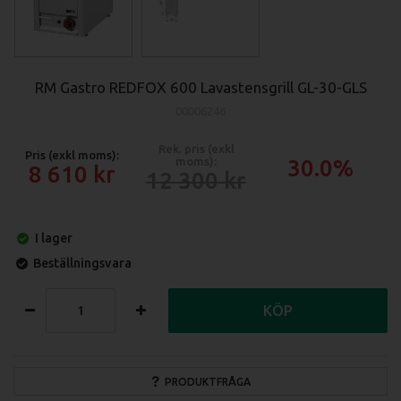
RM Gastro REDFOX 600 Lavastensgrill GL-30-GLS
00006246
Rek. pris (exkl
Pris (exkl moms):
moms):
30.0%
8 610
12 300
I lager
Beställningsvara
KÖP
PRODUKTFRÅGA