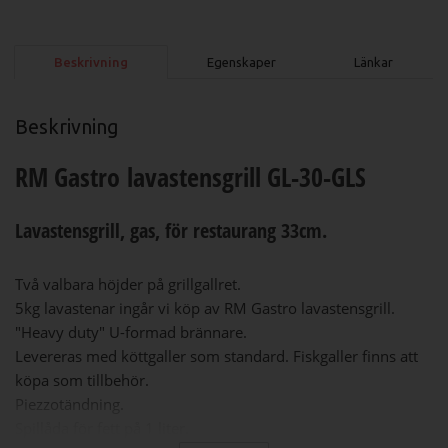
Beskrivning
Egenskaper
Länkar
Beskrivning
RM Gastro lavastensgrill GL-30-GLS
Lavastensgrill, gas, för restaurang 33cm.
Två valbara höjder på grillgallret.
5kg lavastenar ingår vi köp av RM Gastro lavastensgrill.
"Heavy duty" U-formad brännare.
Levereras med köttgaller som standard. Fiskgaller finns att
köpa som tillbehör.
Piezzotändning.
Spillåda för fett på 1 liter.