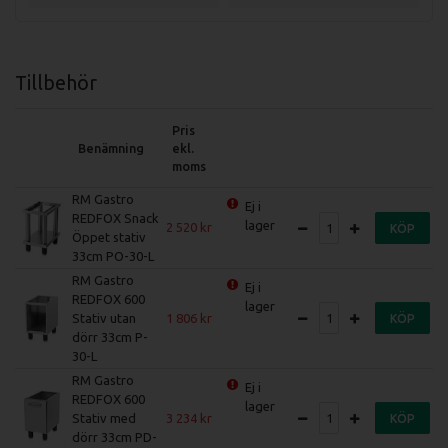
Tillbehör
Pris
Benämning
ekl.
moms
RM Gastro
Ej i
REDFOX Snack
lager
2 520
KÖP
Öppet stativ
33cm PO-30-L
RM Gastro
Ej i
REDFOX 600
lager
Stativ utan
1 806
KÖP
dörr 33cm P-
30-L
RM Gastro
Ej i
REDFOX 600
lager
Stativ med
3 234
KÖP
dörr 33cm PD-