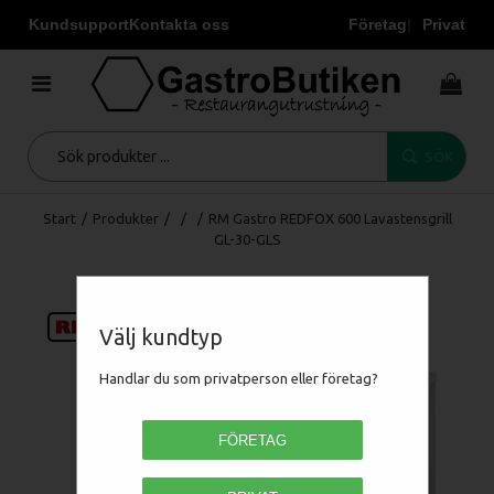
Kundsupport
Kontakta oss
Företag
Privat
SÖK
Start
/
Produkter
/
/
/
RM Gastro REDFOX 600 Lavastensgrill
GL-30-GLS
Välj kundtyp
Handlar du som privatperson eller företag?
FÖRETAG