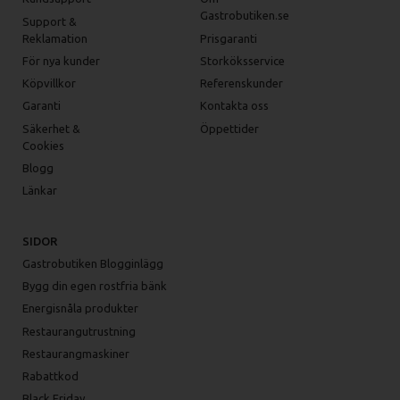
Gastrobutiken.se
Support &
Reklamation
Prisgaranti
För nya kunder
Storköksservice
Köpvillkor
Referenskunder
Garanti
Kontakta oss
Säkerhet &
Öppettider
Cookies
Blogg
Länkar
SIDOR
Gastrobutiken Blogginlägg
Bygg din egen rostfria bänk
Energisnåla produkter
Restaurangutrustning
Restaurangmaskiner
Rabattkod
Black Friday