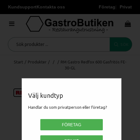
Kundsupport
Kontakta oss
Företag
Privat
SÖK
Start
/
Produkter
/
/
/
RM Gastro Redfox 600 Gasfritös FE-
30-GL
Välj kundtyp
Handlar du som privatperson eller företag?
FÖRETAG