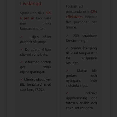
Livslängd
Förbättrad
prestanda och
62%
Spara upp till
1 590
effektivitet
innebär
€ per år
tack vare
fler portioner per
den unika
timme.
konstruktionen.
✓
23% snabbare
✓
Oljan håller
förvärmning
.
dubbelt så länge
.
✓
Snabb återgång
✓
Du sparar 4 liter
till ideal temperatur
olja vid varje byte.
för krispigare
✓
V-formad botten
resultat.
ger stora
✓
Maten blir
oljebesparingar.
godare och
✓
Mindre oljevolym
nyttigare
, inte
(8L behållare) med
indränkt i fett.
stor korg (7.5L).
✓
Indirekt
uppvärmning gör
fritösen snabb och
enkel att rengöra.