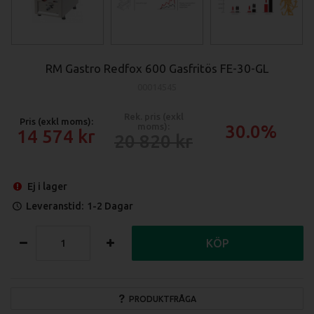
RM Gastro Redfox 600 Gasfritös FE-30-GL
00014545
Rek. pris (exkl
Pris (exkl moms):
moms):
30.0%
14 574
20 820
Ej i lager
Leveranstid:
1-2 Dagar
KÖP
PRODUKTFRÅGA