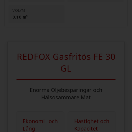
https://rmgastro.com/Files/Brochures/Brochure_REDFOX_FE%2030%20G
VOLYM
0.10 m³
Specifikationer:
Mått: 330x600x480 mm
Vikt (netto): 21,7 kg
Vikt (brutto): 25 kg
REDFOX Gasfritös FE 30
Effekt: 8 kW
GL
Anslutning: Gas (naturgas eller gasol)
Kapacitet: 18 kg/tim
Enorma Oljebesparingar och
Temp: 50-190 grader
Hälsosammare Mat
Volym: 8 liter
Ekonomi och
Hastighet och
Lång
Kapacitet