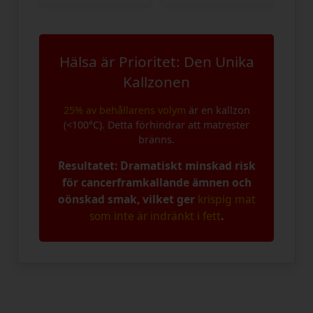
Hälsa är Prioritet: Den Unika
Kallzonen
25% av behållarens volym
är en kallzon
(<100°C). Detta förhindrar att matrester
bränns.
Resultatet: Dramatiskt minskad risk
för cancerframkallande ämnen och
oönskad smak, vilket ger
krispig mat
som inte är indränkt i fett
.