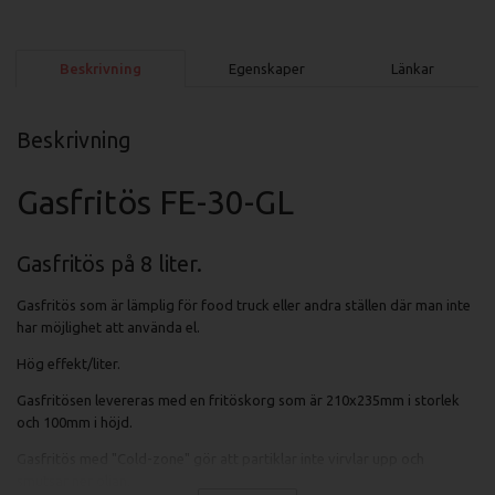
Beskrivning
Egenskaper
Länkar
Beskrivning
Gasfritös FE-30-GL
Gasfritös på 8 liter.
Gasfritös som är lämplig för food truck eller andra ställen där man inte
har möjlighet att använda el.
Hög effekt/liter.
Gasfritösen levereras med en fritöskorg som är 210x235mm i storlek
och 100mm i höjd.
Gasfritös med "Cold-zone" gör att partiklar inte virvlar upp och
smutsar ner oljan.