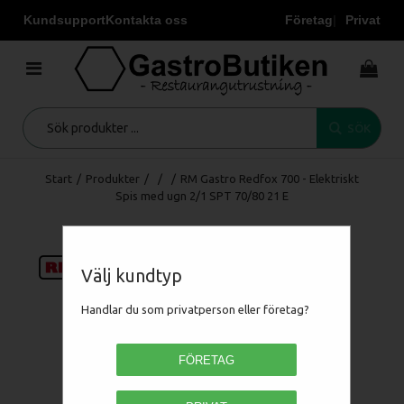
Kundsupport
Kontakta oss
Företag
Privat
SÖK
Start
/
Produkter
/
/
/
RM Gastro Redfox 700 - Elektriskt
Spis med ugn 2/1 SPT 70/80 21 E
Välj kundtyp
Handlar du som privatperson eller företag?
FÖRETAG