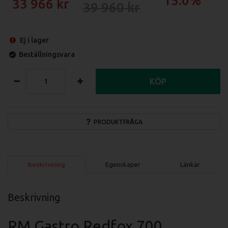
15.0%
33 966
39 960
Ej i lager
Beställningsvara
KÖP
PRODUKTFRÅGA
Beskrivning
Egenskaper
Länkar
Beskrivning
RM Gastro Redfox 700