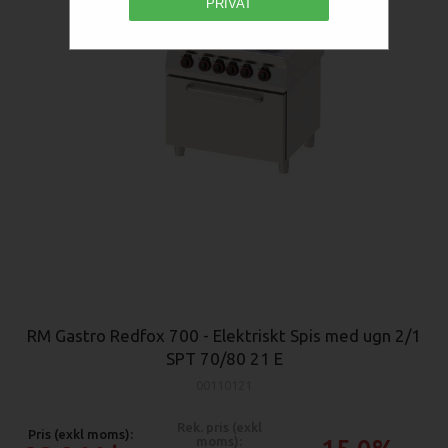
PRIVAT
RM Gastro Redfox 700 - Elektriskt Spis med ugn 2/1
SPT 70/80 21 E
00110121
Rek. pris (exkl
Pris (exkl moms):
moms):