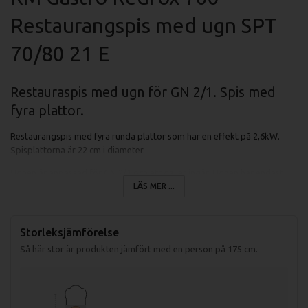
Restaurangspis med ugn SPT
70/80 21 E
Restauraspis med ugn för GN 2/1. Spis med
fyra plattor.
Restaurangspis med fyra runda plattor som har en effekt på 2,6kW.
Spisplattorna är 22 cm i diameter.
Ugnen är anpassad för GN 2/1 och ett galler ingår. Ugnen har endast
över- & undervärme.
LÄS MER ...
Ugnen har en total effekt på 6,3kW.
Storleksjämförelse
Ugnen kan ställas på temperatur mellan 50-300 grader.
Så här stor är produkten jämfört med en person på 175 cm.
Specifikationer fritös SPT 70/80 21 E:
Mått (LxBxH): 800x700x900 mm