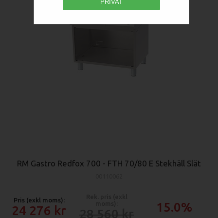
PRIVAT
RM Gastro Redfox 700 - FTH 70/80 E Stekhäll Slät
00110062
Rek. pris (exkl
Pris (exkl moms):
moms):
15.0%
24 276
28 560