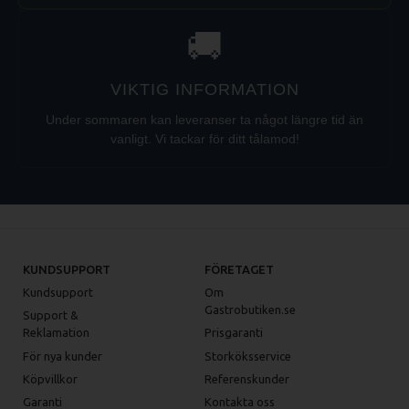
🚚
VIKTIG INFORMATION
Under sommaren kan leveranser ta något längre tid än
vanligt. Vi tackar för ditt tålamod!
KUNDSUPPORT
FÖRETAGET
Kundsupport
Om
Gastrobutiken.se
Support &
Reklamation
Prisgaranti
För nya kunder
Storköksservice
Köpvillkor
Referenskunder
Garanti
Kontakta oss