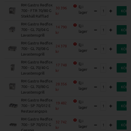
RM Gastro Redfox
Ej i
30 396
700 - FTR 70/80 G
KÖP
lager
Stekhäll Räfflad
RM Gastro Redfox
Ej i
14 790
700 - GL 70/04 G
KÖP
lager
Lavastensgrill
RM Gastro Redfox
Ej i
24 378
700 - GL 70/08 G
KÖP
lager
Lavastensgrill
RM Gastro Redfox
Ej i
17 748
700 - GL 70/40 G
KÖP
lager
Lavastensgrill
RM Gastro Redfox
Ej i
28 356
700 - GL 70/80 G
KÖP
lager
Lavastensgrill
RM Gastro Redfox
Ej i
19 482
700 - SP 70/012 E
KÖP
lager
Restaurangspis
RM Gastro Redfox
Ej i
32 742
700 - SP 70/012 G
KÖP
lager
Gasspis