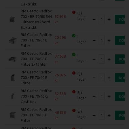
Elektriskt
RM Gastro Redfox
Ej i
700 - BR 70/80 E/N
52 938
lager
KÖP
Tiltbart stekbord
Elektriskt
RM Gastro Redfox
I
20 298
700 - FE 70/04 E
KÖP
lager
Fritös
RM Gastro Redfox
I
37 638
700 - FE 70/08 E
KÖP
lager
Fritös 2x13 liter
RM Gastro Redfox
Ej i
26 826
700 - FE 70/40 E
KÖP
lager
Fritös
RM Gastro Redfox
Ej i
32 538
700 - FE 70/40 G
KÖP
lager
Gasfritös
RM Gastro Redfox
Ej i
48 858
700 - FE 70/80 E
KÖP
lager
Fritös
RM Gastro Redfox