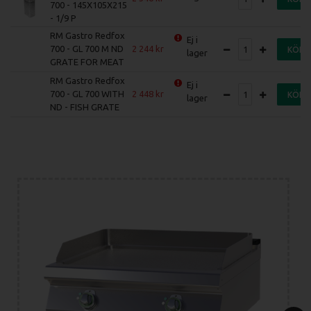
700 - 145X105X215
- 1/9 P
RM Gastro Redfox
Ej i
700 - GL 700 M ND
2 244
KÖP
lager
GRATE FOR MEAT
RM Gastro Redfox
Ej i
700 - GL 700 WITH
2 448
KÖP
lager
ND - FISH GRATE