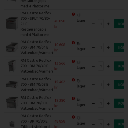
Restaurangspis
med 4 Plattor me
RM Gastro Redfox
Ej i
700 - SPLT 70/80-
lager
48 858
21 E
KÖP
Restaurangspis
med 4 Plattor me
RM Gastro Redfox
Ej i
10 608
700 - BM 70/04 E
KÖP
lager
Vattenbad/värmeri
RM Gastro Redfox
Ej i
13 566
700 - BM 70/40 E
KÖP
lager
Vattenbad/värmeri
RM Gastro Redfox
Ej i
15 402
700 - BM 70/08 E
KÖP
lager
Vattenbad/värmeri
RM Gastro Redfox
Ej i
19 380
700 - BM 70/80 E
KÖP
lager
Vattenbad/värmeri
RM Gastro Redfox
Ej i
700 - BR 70/80 E
48 858
lager
KÖP
Tiltbart stekbord