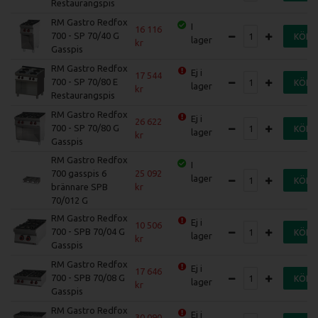
Restaurangspis
RM Gastro Redfox
I
16 116
700 - SP 70/40 G
KÖP
lager
Gasspis
RM Gastro Redfox
Ej i
17 544
700 - SP 70/80 E
KÖP
lager
Restaurangspis
RM Gastro Redfox
Ej i
26 622
700 - SP 70/80 G
KÖP
lager
Gasspis
RM Gastro Redfox
I
700 gasspis 6
25 092
lager
KÖP
brännare SPB
70/012 G
RM Gastro Redfox
Ej i
10 506
700 - SPB 70/04 G
KÖP
lager
Gasspis
RM Gastro Redfox
Ej i
17 646
700 - SPB 70/08 G
KÖP
lager
Gasspis
RM Gastro Redfox
Ej i
30 090