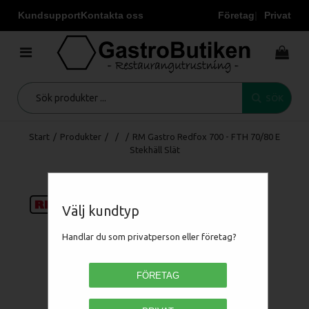
Kundsupport
Kontakta oss
Företag
Privat
SÖK
Start
/
Produkter
/
/
/
RM Gastro Redfox 700 - FTH 70/80 E
Stekhäll Slät
Välj kundtyp
Handlar du som privatperson eller företag?
FÖRETAG