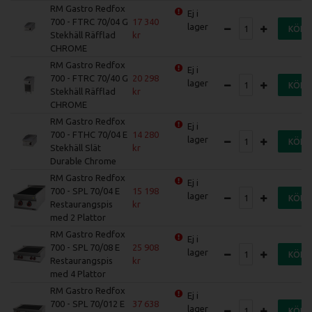
RM Gastro Redfox
Ej i
700 - FTRC 70/04 G
17 340
lager
KÖP
Stekhäll Räfflad
CHROME
RM Gastro Redfox
Ej i
700 - FTRC 70/40 G
20 298
lager
KÖP
Stekhäll Räfflad
CHROME
RM Gastro Redfox
Ej i
700 - FTHC 70/04 E
14 280
lager
KÖP
Stekhäll Slät
Durable Chrome
RM Gastro Redfox
Ej i
700 - SPL 70/04 E
15 198
lager
KÖP
Restaurangspis
med 2 Plattor
RM Gastro Redfox
Ej i
700 - SPL 70/08 E
25 908
lager
KÖP
Restaurangspis
med 4 Plattor
RM Gastro Redfox
Ej i
700 - SPL 70/012 E
37 638
lager
KÖP