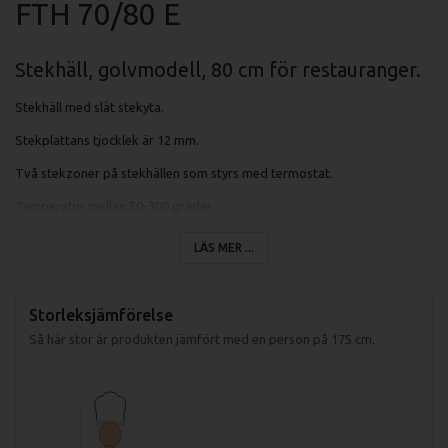
FTH 70/80 E
Stekhäll, golvmodell, 80 cm för restauranger.
Stekhäll med slät stekyta.
Stekplattans tjocklek är 12 mm.
Två stekzoner på stekhällen som styrs med termostat.
Temperatur mellan 50-300 grader.
Stor spillåda för fett och matrester.
LÄS MER ...
Stekplattan är av sandblästrad stål.
Stekytans yta är 80x51 cm.
Storleksjämförelse
Så här stor är produkten jämfört med en person på 175 cm.
Specifikationer fritös FTH 70/08 E:
Mått (LxBxH): 800x700x900 mm
Mått förpackning: 840x800x975 mm