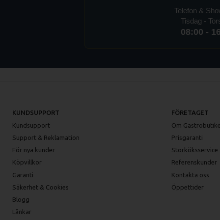
Telefon & Sh
Tisdag - To
08:00 - 1
KUNDSUPPORT
FÖRETAGET
Kundsupport
Om Gastrobutike
Support & Reklamation
Prisgaranti
För nya kunder
Storköksservice
Köpvillkor
Referenskunder
Garanti
Kontakta oss
Säkerhet & Cookies
Öppettider
Blogg
Länkar