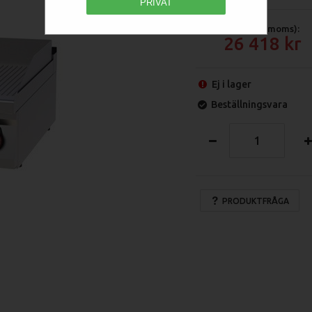
PRIVAT
Pris (exkl moms):
26 418
Ej i lager
Beställningsvara
PRODUKTFRÅGA