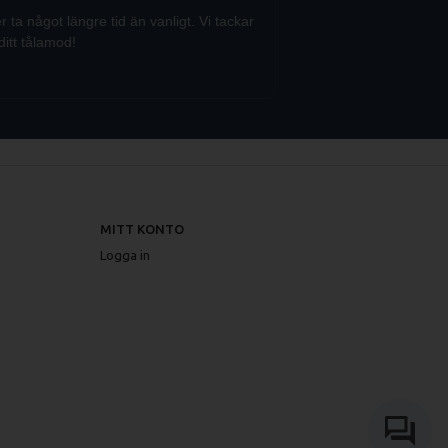
a något längre tid än vanligt. Vi tackar
ditt tålamod!
MITT KONTO
Logga in