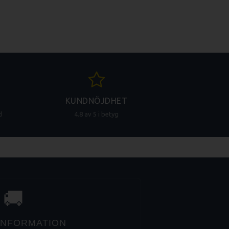
KUNDNÖJDHET
d
4.8 av 5 i betyg
🚚
 INFORMATION