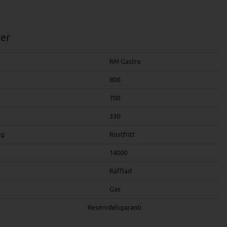
er
RM Gastro
800
700
330
rg
Rostfritt
14000
Räfflad
Gas
Reservdelsgaranti