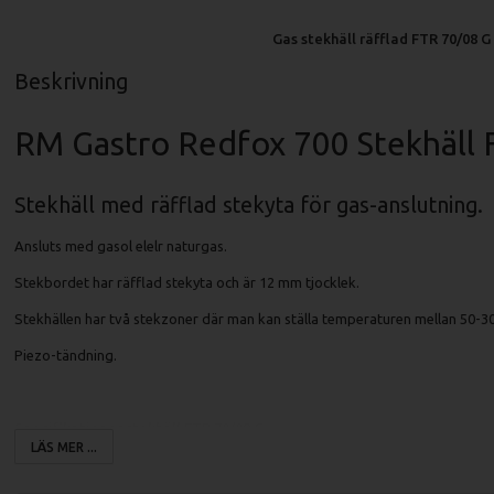
Gas stekhäll räfflad FTR 70/08 G
Beskrivning
RM Gastro Redfox 700 Stekhäll 
Stekhäll med räfflad stekyta för gas-anslutning.
Ansluts med gasol elelr naturgas.
Stekbordet har räfflad stekyta och är 12 mm tjocklek.
Stekhällen har två stekzoner där man kan ställa temperaturen mellan 50-3
Piezo-tändning.
Specifikationer stekhäll FTR 70/08 G:
LÄS MER ...
Mått (LxBxH): 800x700x330 mm