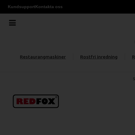
Kundsupport
Kontakta oss
Restaurangmaskiner
Rostfri inredning
R
S