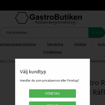
SÖK
estaurangutrustning
Servering
Möbler
Inre
Fyndhörna
tart
/
Produkter
/
/
/
RM Gastro Redfox 700 - FTR 70/08 G Stekhäll Räffl
Välj kundtyp
RM Gastro R
Handlar du som privatperson eller företag?
Stekhäll Räf
FÖRETAG
00110071