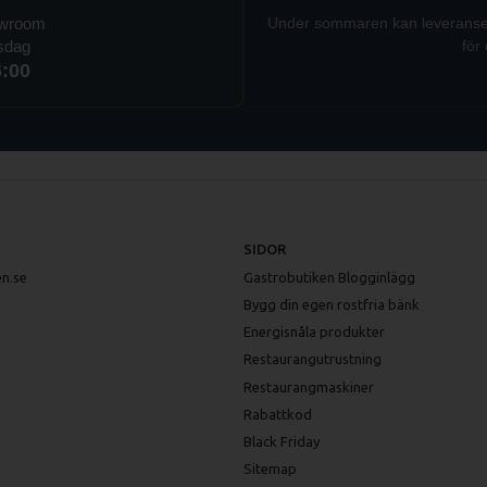
owroom
Under sommaren kan leveranser t
rsdag
för 
6:00
SIDOR
n.se
Gastrobutiken Blogginlägg
Bygg din egen rostfria bänk
Energisnåla produkter
Restaurangutrustning
Restaurangmaskiner
Rabattkod
Black Friday
Sitemap