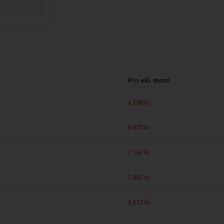
Pris ekl. moms
4 590
8 670
2 142
2 805
3 672