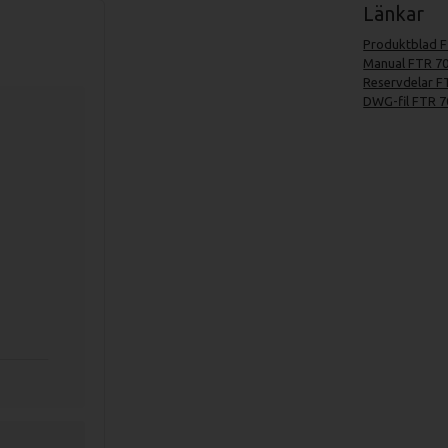
Länkar
Produktblad F
Manual FTR 70
Reservdelar F
DWG-fil FTR 7