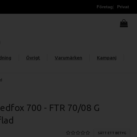
Företag
Privat
dning
Övrigt
Varumärken
Kampanj
ad
edfox 700 - FTR 70/08 G
flad
SÄTT ETT BETYG