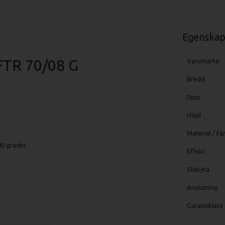
Egenskap
FTR 70/08 G
Varumärke
Bredd
Djup
Höjd
Material / Fä
00 grader.
Effekt
Stekyta
Anslutning
Garantiklass