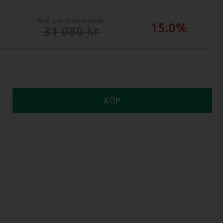
Rek. pris (exkl moms):
15.0%
31 080
KÖP