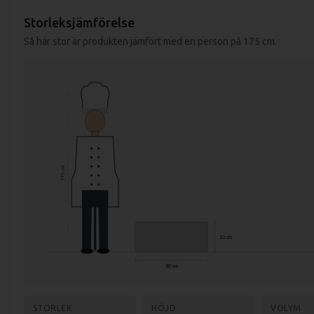
Mått förpackning: 840x800x500 mm
Storleksjämförelse
Vikt (netto): 69 kg
Så här stor är produkten jämfört med en person på 175 cm.
Vikt (brutto): 81 kg
Effekt: 12 kW
Anslutning: Gas
Material: Rostfritt stål AISI 304
Godstjocklek: 1,2 mm
Temp. område: 50-300 grader
175 cm
33 cm
80 cm
STORLEK
HÖJD
VOLYM