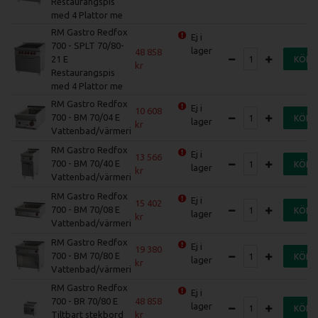
Restaurangspis
med 4 Plattor me
RM Gastro Redfox
Ej i
700 - SPLT 70/80-
lager
48 858
21 E
KÖP
Restaurangspis
med 4 Plattor me
RM Gastro Redfox
Ej i
10 608
700 - BM 70/04 E
KÖP
lager
Vattenbad/värmeri
RM Gastro Redfox
Ej i
13 566
700 - BM 70/40 E
KÖP
lager
Vattenbad/värmeri
RM Gastro Redfox
Ej i
15 402
700 - BM 70/08 E
KÖP
lager
Vattenbad/värmeri
RM Gastro Redfox
Ej i
19 380
700 - BM 70/80 E
KÖP
lager
Vattenbad/värmeri
RM Gastro Redfox
Ej i
700 - BR 70/80 E
48 858
lager
KÖP
Tiltbart stekbord