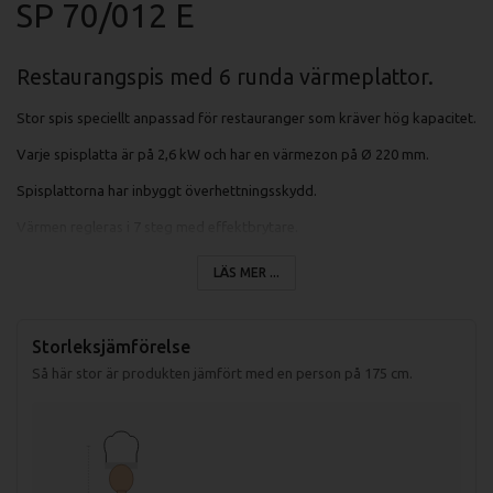
SP 70/012 E
Restaurangspis med 6 runda värmeplattor.
Stor spis speciellt anpassad för restauranger som kräver hög kapacitet.
Varje spisplatta är på 2,6 kW och har en värmezon på Ø 220 mm.
Spisplattorna har inbyggt överhettningsskydd.
Värmen regleras i 7 steg med effektbrytare.
LÄS MER ...
Specifikationer fritös FE 70/012 E:
Storleksjämförelse
Mått (LxBxH): 1200x700x330 mm
Så här stor är produkten jämfört med en person på 175 cm.
Mått förpackning: 1240x800x390 mm
Vikt (netto): 70 kg
Vikt (brutto): 56 kg