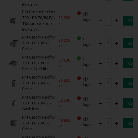
Elektriskt
RM Gastro Redfox
Ej i
700 - BR 70/80 E/N
52 938
lager
KÖP
Tiltbart stekbord
Elektriskt
RM Gastro Redfox
I
20 298
700 - FE 70/04 E
KÖP
lager
Fritös
RM Gastro Redfox
I
37 638
700 - FE 70/08 E
KÖP
lager
Fritös 2x13 liter
RM Gastro Redfox
Ej i
26 826
700 - FE 70/40 E
KÖP
lager
Fritös
RM Gastro Redfox
Ej i
32 538
700 - FE 70/40 G
KÖP
lager
Gasfritös
RM Gastro Redfox
Ej i
48 858
700 - FE 70/80 E
KÖP
lager
Fritös
RM Gastro Redfox