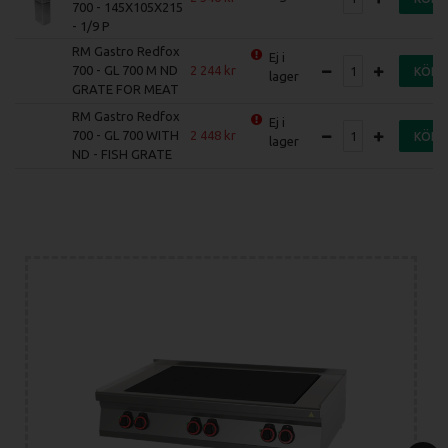
700 - 145X105X215
- 1/9 P
RM Gastro Redfox
Ej i
700 - GL 700 M ND
2 244
KÖP
lager
GRATE FOR MEAT
RM Gastro Redfox
Ej i
700 - GL 700 WITH
2 448
KÖP
lager
ND - FISH GRATE