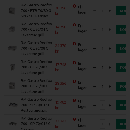
RM Gastro Redfox
Ej i
30 396
700 - FTR 70/80 G
KÖP
lager
Stekhäll Räfflad
RM Gastro Redfox
Ej i
14 790
700 - GL 70/04 G
KÖP
lager
Lavastensgrill
RM Gastro Redfox
Ej i
24 378
700 - GL 70/08 G
KÖP
lager
Lavastensgrill
RM Gastro Redfox
Ej i
17 748
700 - GL 70/40 G
KÖP
lager
Lavastensgrill
RM Gastro Redfox
Ej i
28 356
700 - GL 70/80 G
KÖP
lager
Lavastensgrill
RM Gastro Redfox
Ej i
19 482
700 - SP 70/012 E
KÖP
lager
Restaurangspis
RM Gastro Redfox
Ej i
32 742
700 - SP 70/012 G
KÖP
lager
Gasspis