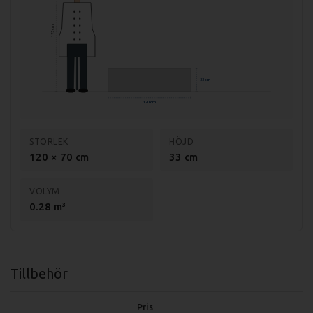
Effekt: 15,6 kW
175 cm
Effekt / Platta: 2,6 kW
Storlek platta: Ø 220 mm
33 cm
Anslutning: 400V, 3-fas
120 cm
Material: Rostfritt stål AISI 304
Godstjocklek: 1,2 mm
STORLEK
HÖJD
120 × 70 cm
33 cm
VOLYM
0.28 m³
Tillbehör
Pris