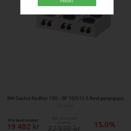
PRIVAT
RM Gastro Redfox 700 - SP 70/012 E Restaurangspis
00110090
Rek. pris (exkl
Pris (exkl moms):
moms):
15.0%
19 482
22 920