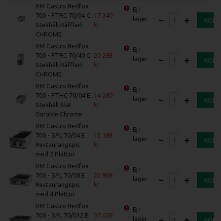
RM Gastro Redfox
Ej i
700 - FTRC 70/04 G
17 340
lager
KÖP
Stekhäll Räfflad
CHROME
RM Gastro Redfox
Ej i
700 - FTRC 70/40 G
20 298
lager
KÖP
Stekhäll Räfflad
CHROME
RM Gastro Redfox
Ej i
700 - FTHC 70/04 E
14 280
lager
KÖP
Stekhäll Slät
Durable Chrome
RM Gastro Redfox
Ej i
700 - SPL 70/04 E
15 198
lager
KÖP
Restaurangspis
med 2 Plattor
RM Gastro Redfox
Ej i
700 - SPL 70/08 E
25 908
lager
KÖP
Restaurangspis
med 4 Plattor
RM Gastro Redfox
Ej i
700 - SPL 70/012 E
37 638
lager
KÖP