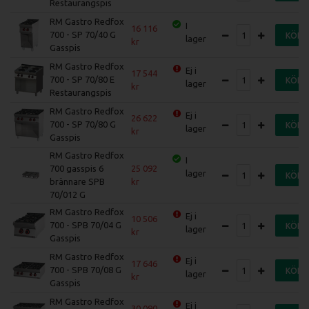
Restaurangspis
RM Gastro Redfox
I
16 116
700 - SP 70/40 G
KÖP
lager
Gasspis
RM Gastro Redfox
Ej i
17 544
700 - SP 70/80 E
KÖP
lager
Restaurangspis
RM Gastro Redfox
Ej i
26 622
700 - SP 70/80 G
KÖP
lager
Gasspis
RM Gastro Redfox
I
700 gasspis 6
25 092
lager
KÖP
brännare SPB
70/012 G
RM Gastro Redfox
Ej i
10 506
700 - SPB 70/04 G
KÖP
lager
Gasspis
RM Gastro Redfox
Ej i
17 646
700 - SPB 70/08 G
KÖP
lager
Gasspis
RM Gastro Redfox
Ej i
30 090