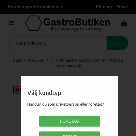
Kundsupport
Kontakta oss
Företag
Privat
SÖK
Start
/
Produkter
/
/
/
RM Gastro Redfox 700 - SP 70/012 E
Restaurangspis
Välj kundtyp
Handlar du som privatperson eller företag?
FÖRETAG