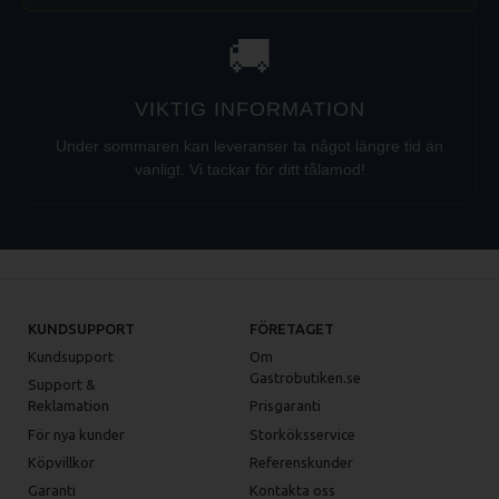
🚚
VIKTIG INFORMATION
Under sommaren kan leveranser ta något längre tid än
vanligt. Vi tackar för ditt tålamod!
KUNDSUPPORT
FÖRETAGET
Kundsupport
Om
Gastrobutiken.se
Support &
Reklamation
Prisgaranti
För nya kunder
Storköksservice
Köpvillkor
Referenskunder
Garanti
Kontakta oss