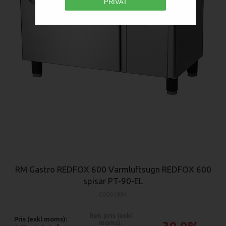
PRIVAT
RM Gastro REDFOX 600 Varmluftsugn REDFOX 600
spisar PT-90-EL
00001991
Rek. pris (exkl
Pris (exkl moms):
moms):