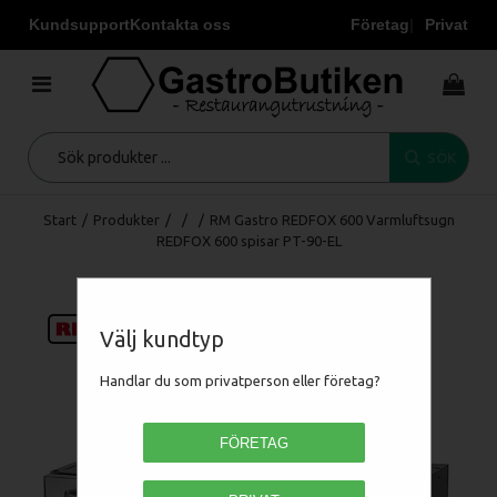
Kundsupport
Kontakta oss
Företag
Privat
SÖK
Start
/
Produkter
/
/
/
RM Gastro REDFOX 600 Varmluftsugn
REDFOX 600 spisar PT-90-EL
Välj kundtyp
Handlar du som privatperson eller företag?
FÖRETAG