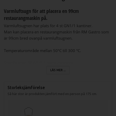
Varmluftsugn för att placera en 99cm
restaurangmaskin på.
Varmluftsugnen har plats för 4 st GN1/1 kantiner.
Man kan placera en restaurangmaskin från RM Gastro som
är 99cm bred ovanpå varmluftsugnen.
Temperaturområde mellan 50
°C
till 300 °C.
Specifikation SP-60-ELS restaurangspis
Mått (LxBxH): 990x600x570mm
LÄS MER ...
Ugnens innermått (LxBxH): 548x360x338mm
Storleksjämförelse
Effekt på varmluftsugn: 3,13kW (230V)
Spänning: 230V
Så här stor är produkten jämfört med en person på 175 cm.
Vikt (netto): 54,1kg
Vikt (med emballage): 67,3kg