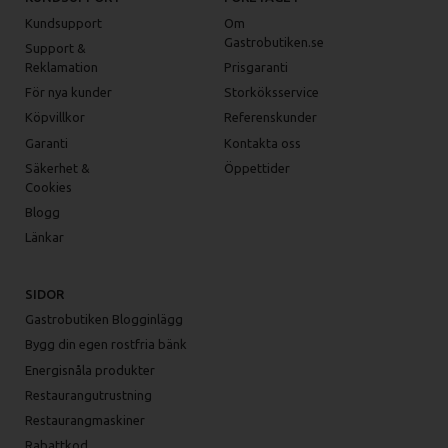
Kundsupport
Om
Gastrobutiken.se
Support &
Reklamation
Prisgaranti
För nya kunder
Storköksservice
Köpvillkor
Referenskunder
Garanti
Kontakta oss
Säkerhet &
Öppettider
Cookies
Blogg
Länkar
SIDOR
Gastrobutiken Blogginlägg
Bygg din egen rostfria bänk
Energisnåla produkter
Restaurangutrustning
Restaurangmaskiner
Rabattkod