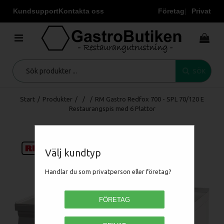
Kundsupport
Kontakta oss
Företag
Privat
SÖK
Start
/
Produkter
/
/
/
RM Gastro Redfox 700 - SPL 70/120 E
Restaurangspis med 6 Plattor
Välj kundtyp
Handlar du som privatperson eller företag?
FÖRETAG