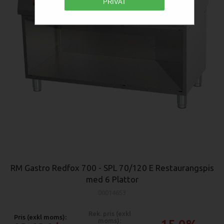
PRIVAT
RM Gastro Redfox 700 - SPL 70/120 E Restaurangspis
med 6 Plattor
00014653
Rek. pris (exkl
Pris (exkl moms):
moms):