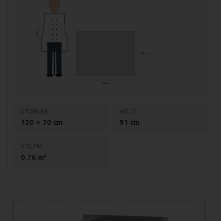
Mått förpackning: 1240x800x975 mm
Vikt (netto): 130 kg
175 cm
Vikt (brutto): 145 kg
91 cm
Effekt: 15 kW
Effekt/platta: 2,5kW
120 cm
Storlek platta: 300x300mm
Anslutning: 400V, 3-fas
STORLEK
HÖJD
120 × 70 cm
91 cm
Material: Rostfritt stål AISI 304
Godstjocklek: 1,2 mm
VOLYM
0.76 m³