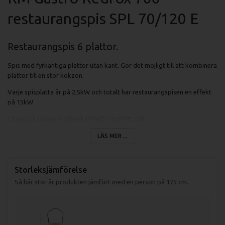
restaurangspis SPL 70/120 E
Restaurangspis 6 plattor.
Spis med fyrkantiga plattor utan kant. Gör det möjligt till att kombinera
plattor till en stor kokzon.
Varje spisplatta är på 2,5kW och totalt har restaurangspisen en effekt
på 15kW.
Chassi på spisen är tillverkad helt i rostfritt stål.
Spisplattornas storlek är 30x30 cm.
LÄS MER ...
Plattorna har inbyggt överhettningsskydd som klarar 360 grader.
Plattorna går att ställa i 6 olika effektlägen.
Storleksjämförelse
Så här stor är produkten jämfört med en person på 175 cm.
Specifikationer spis SPL 70/120 E:
Mått (LxBxH): 1200x700x910 mm