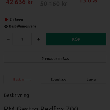
15.0%
42 636
50 160
Ej i lager
Beställningsvara
KÖP
PRODUKTFRÅGA
Beskrivning
Egenskaper
Länkar
Beskrivning
RM Gastro Redfox 700