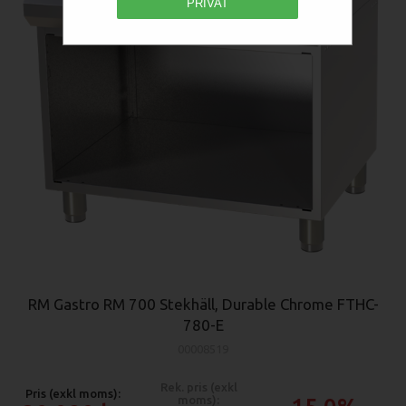
PRIVAT
RM Gastro RM 700 Stekhäll, Durable Chrome FTHC-
780-E
00008519
Rek. pris (exkl
Pris (exkl moms):
moms):