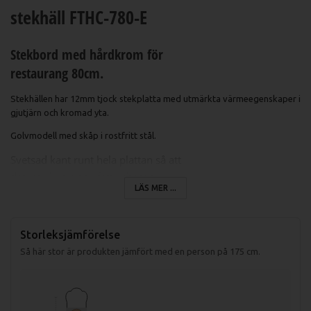
stekhäll FTHC-780-E
Stekbord med hårdkrom för
restaurang 80cm.
Stekhällen har 12mm tjock stekplatta med utmärkta värmeegenskaper i
gjutjärn och kromad yta.
Golvmodell med skåp i rostfritt stål.
Svetsad kant runt hela plattan så att
det inte kan rinna fett i chassit.
LÄS MER ...
Slät stekyta.
Två stekzoner.
Spillåda för fett på 2,5 liter.
Storleksjämförelse
Temperaturområde mellan 50-300°C.
Så här stor är produkten jämfört med en person på 175 cm.
Specifikation FTHC-780-E Stekhäll
Mått (LxBxH): 800x730x900mm
Effekt/zon: 4,5kW