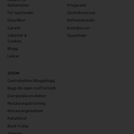
Reklamation
Prisgaranti
För nya kunder
Storköksservice
Köpvillkor
Referenskunder
Garanti
Kontakta oss
Säkerhet &
Öppettider
Cookies
Blogg
Länkar
SIDOR
Gastrobutiken Blogginlägg
Bygg din egen rostfria bänk
Energisnåla produkter
Restaurangutrustning
Restaurangmaskiner
Rabattkod
Black Friday
Sitemap