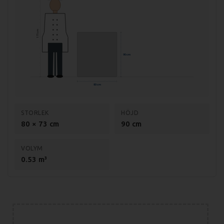
Total effekt: 9kW
Spänning: 400V, 3-fas (16A)
175 cm
Vikt (netto): 88,8kg
Vikt (med emballage): 98,5kg
90 cm
80 cm
STORLEK
HÖJD
80 × 73 cm
90 cm
VOLYM
0.53 m³