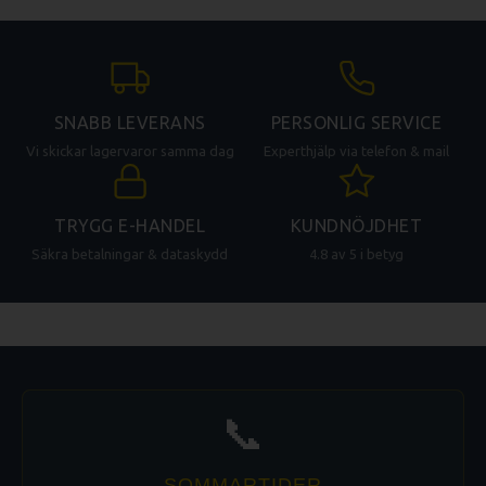
SNABB LEVERANS
PERSONLIG SERVICE
Vi skickar lagervaror samma dag
Experthjälp via telefon & mail
TRYGG E-HANDEL
KUNDNÖJDHET
Säkra betalningar & dataskydd
4.8 av 5 i betyg
📞
SOMMARTIDER