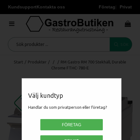
Kundsupport
Kontakta oss
Företag
Privat
SÖK
Start
/
Produkter
/
/
/
RM Gastro RM 700 Stekhäll, Durable
Chrome FTHC-780-E
Välj kundtyp
Handlar du som privatperson eller företag?
FÖRETAG