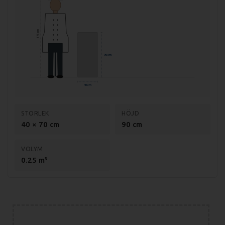
Mått förpackning: 440x800x390 mm
Vikt (netto): 36 kg
175 cm
Vikt (brutto): 42 kg
90 cm
Effekt: 4500 kW
Anslutning: 400V, 3-fas
40 cm
Material topp: Rostfritt stål AISI 304
Material chassi: Rostfritt stål AISI 430
STORLEK
HÖJD
40 × 70 cm
90 cm
Godstjocklek stekplatta: 12 mm
Temp. område: 50-300 grader
VOLYM
0.25 m³