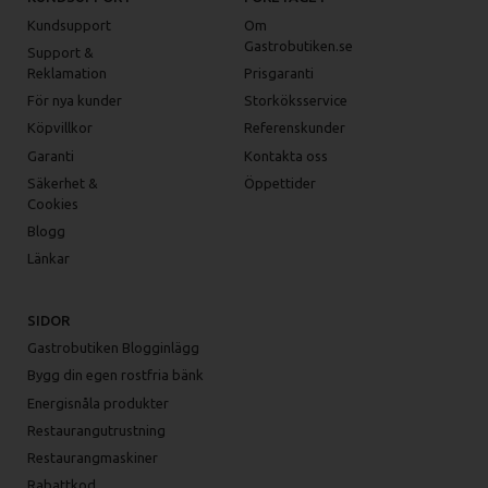
Kundsupport
Om
Gastrobutiken.se
Support &
Reklamation
Prisgaranti
För nya kunder
Storköksservice
Köpvillkor
Referenskunder
Garanti
Kontakta oss
Säkerhet &
Öppettider
Cookies
Blogg
Länkar
SIDOR
Gastrobutiken Blogginlägg
Bygg din egen rostfria bänk
Energisnåla produkter
Restaurangutrustning
Restaurangmaskiner
Rabattkod