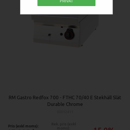
PRIVAT
RM Gastro Redfox 700 - FTHC 70/40 E Stekhäll Slät
Durable Chrome
00012411
Rek. pris (exkl
Pris (exkl moms):
moms):