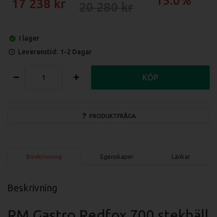
15.0%
17 238
20 280
I lager
Leveranstid:
1-2 Dagar
KÖP
PRODUKTFRÅGA
Beskrivning
Egenskaper
Länkar
Beskrivning
RM Gastro Redfox 700 stekhäll