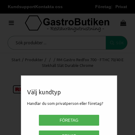
Kundsupport
Kontakta oss
Företag
Privat
SÖK
Start
/
Produkter
/
/
/
RM Gastro Redfox 700 - FTHC 70/40 E
Stekhäll Slät Durable Chrome
Välj kundtyp
Handlar du som privatperson eller företag?
FÖRETAG