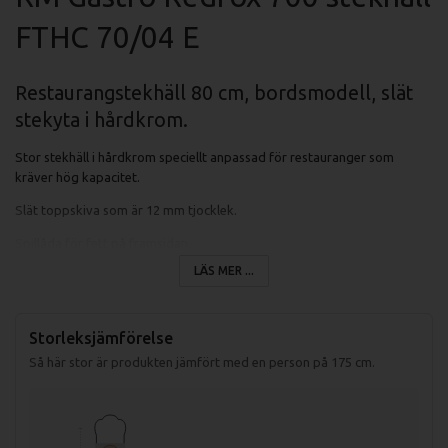
FTHC 70/04 E
Restaurangstekhäll 80 cm, bordsmodell, slät
stekyta i hårdkrom.
Stor stekhäll i hårdkrom speciellt anpassad för restauranger som
kräver hög kapacitet.
Slät toppskiva som är 12 mm tjocklek.
Spillåda för fett på framsidan.
LÄS MER ...
Termostat med ställbar temperatur mellan 50-300 grader.
Stekhällen är tillverkad helt i rostfritt stål.
Storleksjämförelse
Avtagbart stänkskydd på stekhällen.
Så här stor är produkten jämfört med en person på 175 cm.
Specifikationer fritös FTH 70/04 E:
Mått (LxBxH): 400x700x330 mm