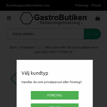
Kundsupport
Kontakta oss
Företag
Privat
SÖK
Start
/
Produkter
/
/
/
RM Gastro RM 700 Spis 6 plattor med
ugn GN2/1 SPLT-7120/21-E
Välj kundtyp
Handlar du som privatperson eller företag?
FÖRETAG