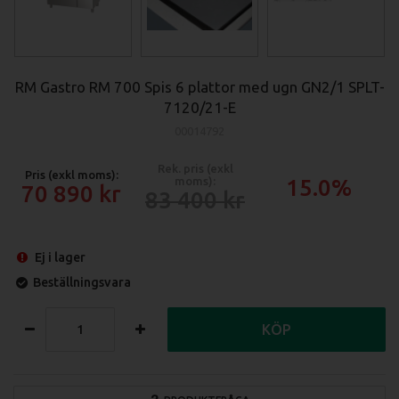
RM Gastro RM 700 Spis 6 plattor med ugn GN2/1 SPLT-
7120/21-E
00014792
Rek. pris (exkl
Pris (exkl moms):
moms):
15.0%
70 890
83 400
Ej i lager
Beställningsvara
KÖP