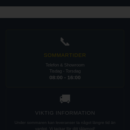
Ugnens effekt: 6,3kW
Total effekt: 24,3kW
Spänning: 400V, (3-fas)
Vikt (netto): 300kg
Vikt (brutto): 317kg
📞
SOMMARTIDER
Telefon & Showroom
Tisdag - Torsdag
08:00 - 16:00
🚚
VIKTIG INFORMATION
Under sommaren kan leveranser ta något längre tid än
vanligt. Vi tackar för ditt tålamod!