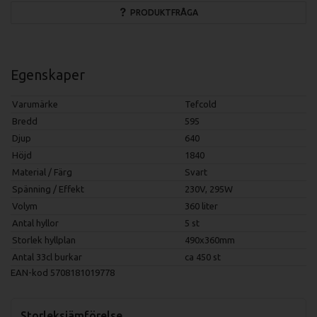
PRODUKTFRÅGA
Egenskaper
Varumärke
Tefcold
Bredd
595
Djup
640
Höjd
1840
Material / Färg
Svart
Spänning / Effekt
230V, 295W
Volym
360 liter
Antal hyllor
5 st
Storlek hyllplan
490x360mm
Antal 33cl burkar
ca 450 st
EAN-kod
5708181019778
Storleksjämförelse