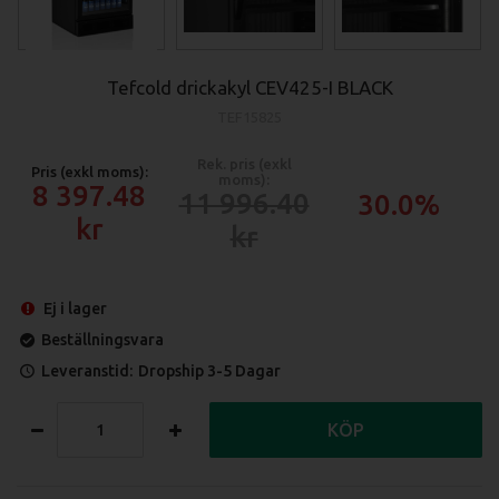
Tefcold drickakyl CEV425-I BLACK
TEF15825
Rek. pris (exkl
Pris (exkl moms):
moms):
8 397.48
11 996.40
30.0%
Ej i lager
Beställningsvara
Leveranstid:
Dropship 3-5 Dagar
KÖP