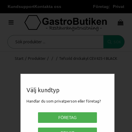
Kundsupport
Kontakta oss
Företag
Privat
SÖK
Start
/
Produkter
/
/
/
Tefcold drickakyl CEV425-I BLACK
Välj kundtyp
Handlar du som privatperson eller företag?
FÖRETAG