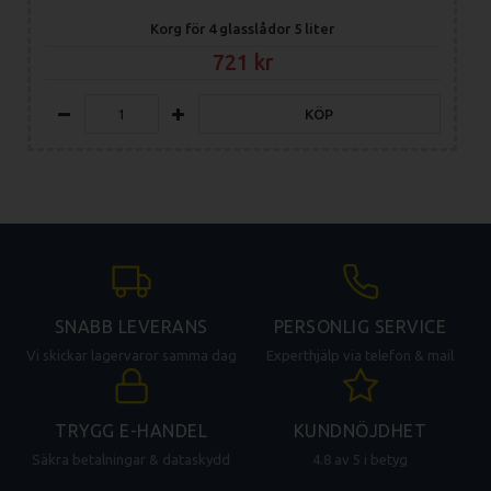
Korg för 4 glasslådor 5 liter
721
KÖP
SNABB LEVERANS
PERSONLIG SERVICE
Vi skickar lagervaror samma dag
Experthjälp via telefon & mail
TRYGG E-HANDEL
KUNDNÖJDHET
Säkra betalningar & dataskydd
4.8 av 5 i betyg