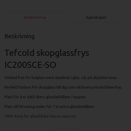
Beskrivning
Egenskaper
Beskrivning
Tefcold skopglassfrys
IC200SCE-SO
Vinklad frys för kulglass med skjutlock i glas. Lås på skjutdörrarna.
Perfekt frysbox för skopglass till dig som vill ha en prisvärd liten frys.
Plats för 4 st 4,8/5 liters glassbehållare i toppen.
Plats till förvaring under för 7 st extra glassbehållare.
OBS! Korg för glasslådor köpes separat.
Tekniska specifikationer: