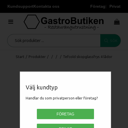
Kundsupport
Kontakta oss
Företag
Privat
SÖK
Start
/
Produkter
/
/
/
/
Tefcold skopglassfrys 4 lådor
Välj kundtyp
Handlar du som privatperson eller företag?
FÖRETAG