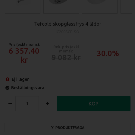
Tefcold skopglassfrys 4 lådor
IC200SCE-SO
Pris (exkl moms):
Rek. pris (exkl
6 357.40
moms):
30.0%
9 082
Ej i lager
Beställningsvara
KÖP
PRODUKTFRÅGA