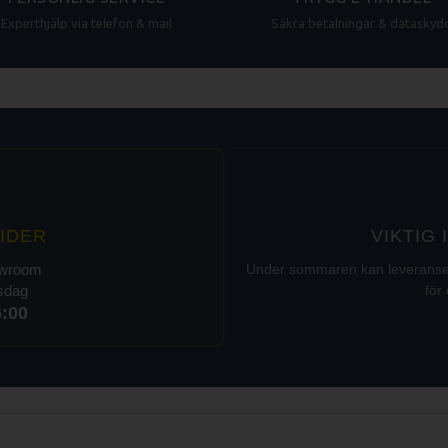
Experthjälp via telefon & mail
Säkra betalningar & dataskyd
IDER
VIKTIG
owroom
Under sommaren kan leveranser t
rsdag
för 
6:00