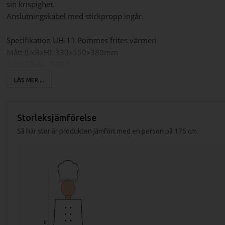
sin krispighet.
Anslutningskabel med stickpropp ingår.
Specifikation UH-11 Pommes frites värmeri
Mått (LxBxH): 330x550x380mm
Total Effekt: 500W
Spänning: 230V, 1-fas
LÄS MER ...
Vikt (netto): 5,7kg
Vikt (med emballage): 7kg
Storleksjämförelse
Så här stor är produkten jämfört med en person på 175 cm.