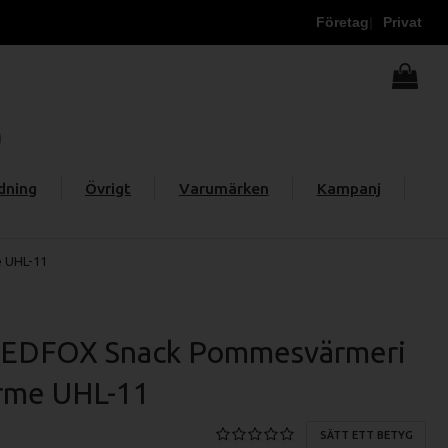
Företag
Privat
dning
Övrigt
Varumärken
Kampanj
 UHL-11
REDFOX Snack Pommesvärmeri
rme UHL-11
SÄTT ETT BETYG