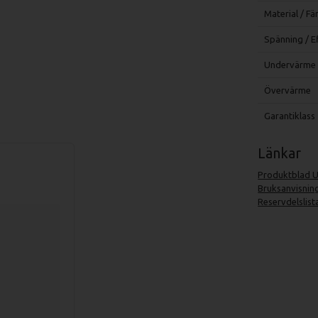
Material / Fä
Spänning / E
Undervärme
Övervärme
Garantiklass
Länkar
Produktblad 
Bruksanvisnin
Reservdelslist