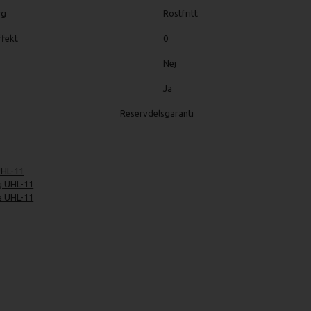
rg
Rostfritt
ffekt
0
Nej
Ja
Reservdelsgaranti
UHL-11
g UHL-11
a UHL-11