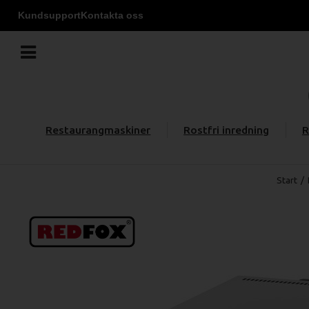
Kundsupport
Kontakta oss
Restaurangmaskiner
Rostfri inredning
R
Start
/