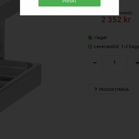
PRIVAT
Pris (exkl moms):
2 352
I lager
Leveranstid:
1-2 Dag
PRODUKTFRÅGA