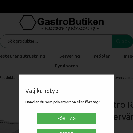
SÖK
estaurangutrustning
Servering
Möbler
Inre
Fyndhörna
Produkter
/
/
/
RM Gastro REDFOX Snack Pommesvärmeri med övervärme
Välj kundtyp
RM Gastro 
Handlar du som privatperson eller företag?
med övervä
FÖRETAG
00004881