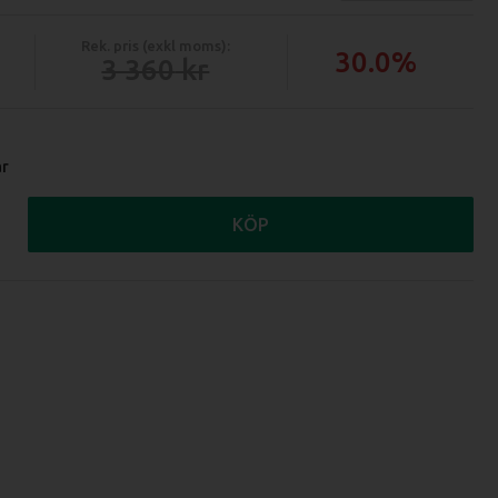
Rek. pris (exkl moms):
30.0%
3 360
ar
KÖP