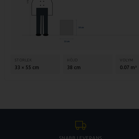
175 cm
38 cm
33 cm
STORLEK
HÖJD
VOLYM
33 × 55 cm
38 cm
0.07 m³
SNABB LEVERANS