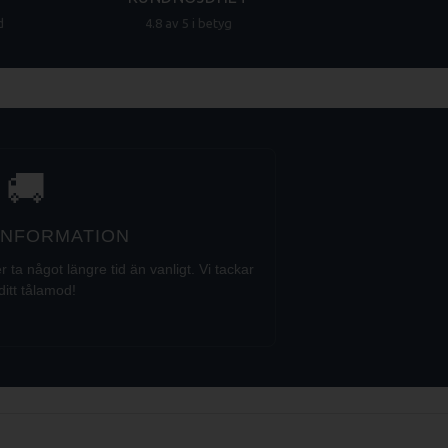
d
4.8 av 5 i betyg
🚚
 INFORMATION
a något längre tid än vanligt. Vi tackar
ditt tålamod!