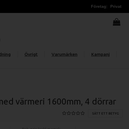
Företag
Privat
dning
Övrigt
Varumärken
Kampanj
ed värmeri 1600mm, 4 dörrar
SÄTT ETT BETYG
Rek. pris (exkl moms):