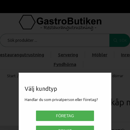
SÖK
estaurangutrustning
Servering
Möbler
Inre
Fyndhörna
Start
/
Produkter
/
/
/
Värmeskåp med värmeri 1600mm, 4 dörrar
Välj kundtyp
Värmeskåp m
Handlar du som privatperson eller företag?
SSK-1640
FÖRETAG
Pris (exkl moms):