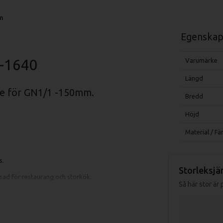
m
Egenskap
K-1640
Varumärke
Längd
de för GN1/1 -150mm.
Bredd
Höjd
Material / Fä
s.
Storleksjä
ssad för restaurang och storkök.
Så här stor är