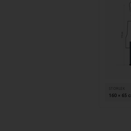
175 cm
STORLEK
160 × 65 