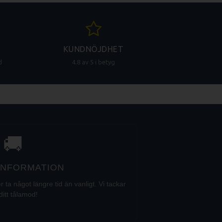
KUNDNÖJDHET
d
4.8 av 5 i betyg
🚚
 INFORMATION
a något längre tid än vanligt. Vi tackar
ditt tålamod!