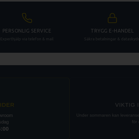
PERSONLIG SERVICE
TRYGG E-HANDEL
Experthjälp via telefon & mail
Säkra betalningar & dataskyd
IDER
VIKTIG
owroom
Under sommaren kan leveranser t
rsdag
för 
6:00