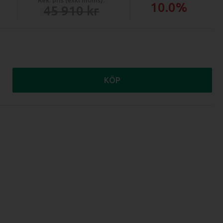
10.0%
45 910
KÖP