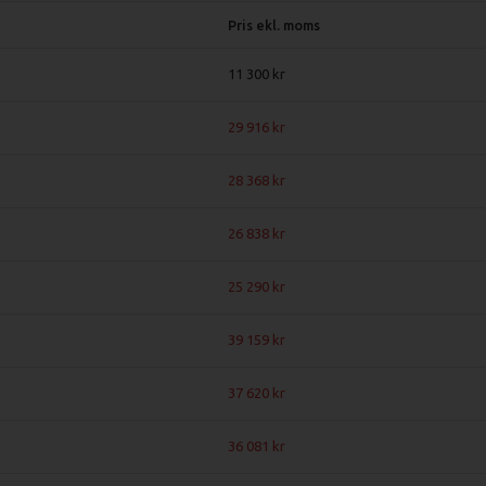
Pris ekl. moms
11 300
29 916
28 368
26 838
25 290
39 159
37 620
36 081