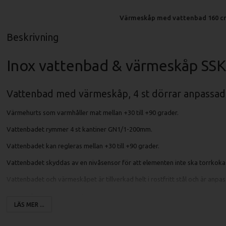
Värmeskåp med vattenbad 160 c
Beskrivning
Inox vattenbad & värmeskåp SS
Vattenbad med värmeskåp, 4 st dörrar anpassa
Värmehurts som varmhåller mat mellan +30 till +90 grader.
Vattenbadet rymmer 4 st kantiner GN1/1-200mm.
Vattenbadet kan regleras mellan +30 till +90 grader.
Vattenbadet skyddas av en nivåsensor för att elementen inte ska torrkoka
Vattenbadet och värmeskåpet är tillverkad helt i rostfritt stål och är anpa
Benen går att justera +/- 10mm.
LÄS MER ...