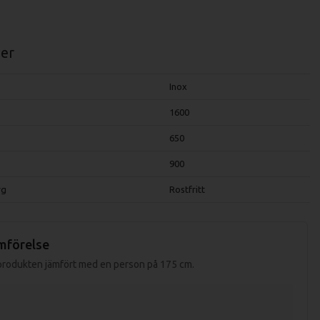
er
Inox
1600
650
900
rg
Rostfritt
mförelse
 produkten jämfört med en person på 175 cm.