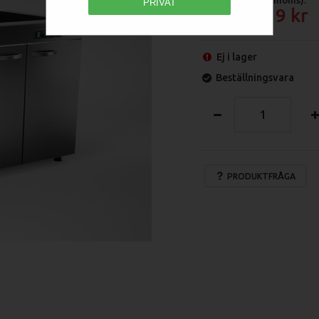
PRIVAT
41 319
Ej i lager
Beställningsvara
PRODUKTFRÅGA