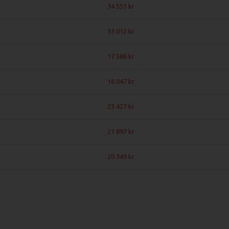
34 551
33 012
17 586
16 047
23 427
21 897
20 349