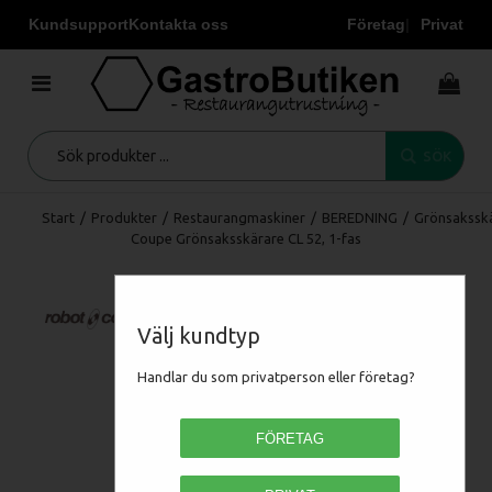
Kundsupport
Kontakta oss
Företag
Privat
SÖK
Start
/
Produkter
/
Restaurangmaskiner
/
BEREDNING
/
Grönsakssk
Coupe Grönsaksskärare CL 52, 1-fas
Välj kundtyp
Handlar du som privatperson eller företag?
FÖRETAG