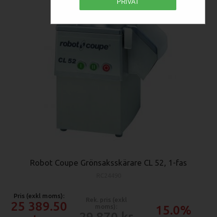
PRIVAT
Robot Coupe Grönsaksskärare CL 52, 1-fas
RC24490
Pris (exkl moms):
Rek. pris (exkl
25 389.50
moms):
15.0%
29 870