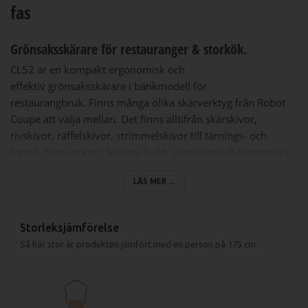
fas
Grönsaksskärare för restauranger & storkök.
CL52 är en kompakt ergonomisk och
effektiv grönsaksskärare i bänkmodell för
restaurangbruk. Finns många olika skärverktyg från Robot
Coupe att välja mellan. Det finns alltifrån skärskivor,
rivskivor, räffelskivor, strimmelskivor till tärnings- och
french fries verktyg. Variera frukt, gönsaker och livsmedel i
det oändliga med hjälp av de olika skärverktygen.
LÄS MER ...
Storleksjämförelse
Så här stor är produkten jämfört med en person på 175 cm.