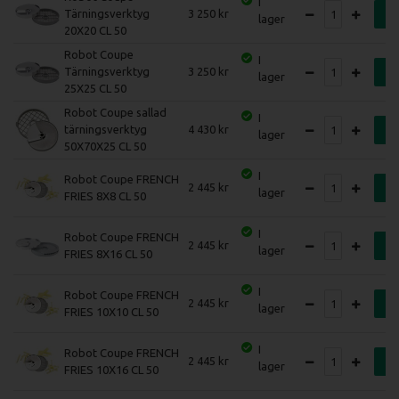
I
Tärningsverktyg
3 250
K
lager
20X20 CL 50
Robot Coupe
I
Tärningsverktyg
3 250
K
lager
25X25 CL 50
Robot Coupe sallad
I
tärningsverktyg
4 430
K
lager
50X70X25 CL 50
I
Robot Coupe FRENCH
2 445
K
lager
FRIES 8X8 CL 50
I
Robot Coupe FRENCH
2 445
K
lager
FRIES 8X16 CL 50
I
Robot Coupe FRENCH
2 445
K
lager
FRIES 10X10 CL 50
I
Robot Coupe FRENCH
2 445
K
lager
FRIES 10X16 CL 50