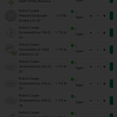
KARTOFFEL Rivskiva
Robot Coupe
I
Pepparrotsskivare
1 510
K
lager
Rivskiva CL 50
Robot Coupe
I
Strimmelskiva 1X8 CL
1 715
K
lager
50
Robot Coupe
I
Strimmelskiva 1X26
1 715
K
lager
ONION CL 50
Robot Coupe
I
Strimmelskiva 2X4 CL
1 715
K
lager
50
Robot Coupe
I
Strimmelskiva 2X6 CL
1 715
K
lager
50
Robot Coupe
I
Strimmelskiva 2X8 CL
1 715
K
lager
50
Robot Coupe
I