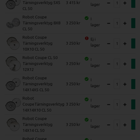
Tärningsverktyg 5X5
3 415
K
lager
CL 50
Robot Coupe
I
Tärningsverktyg 8X8
3 250
K
lager
CL 50
Robot Coupe
Ej i
Tärningsverktyg
3 250
K
lager
10X10 CL 50
Robot Coupe CL 50
I
Tärningsverktyg
3 250
K
lager
12X12
Robot Coupe
I
Tärningsverktyg
3 250
K
lager
14X14X5 CL 50
Robot
I
CoupeTärningsverktyg
3 250
K
lager
14X14X10 CL 50
Robot Coupe
I
Tärningsverktyg
3 250
K
lager
14X14 CL 50
Robot Coupe