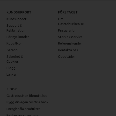
KUNDSUPPORT
FÖRETAGET
Kundsupport
Om
Gastrobutiken.se
Support &
Reklamation
Prisgaranti
För nya kunder
Storköksservice
Köpvillkor
Referenskunder
Garanti
Kontakta oss
Säkerhet &
Öppettider
Cookies
Blogg
Länkar
SIDOR
Gastrobutiken Blogginlägg
Bygg din egen rostfria bänk
Energisnåla produkter
Restaurangutrustning