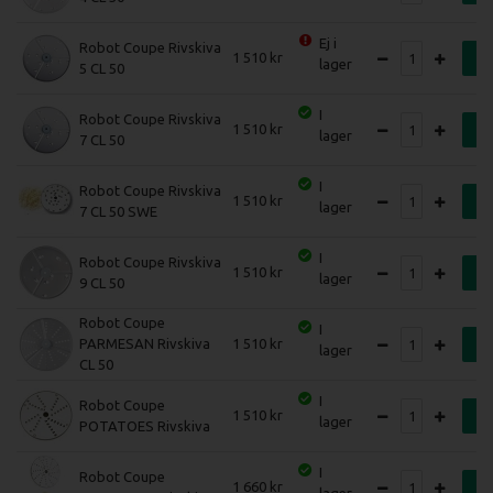
Ej i
Robot Coupe Rivskiva
1 510
K
lager
5 CL 50
I
Robot Coupe Rivskiva
1 510
K
lager
7 CL 50
I
Robot Coupe Rivskiva
1 510
K
lager
7 CL 50 SWE
I
Robot Coupe Rivskiva
1 510
K
lager
9 CL 50
Robot Coupe
I
PARMESAN Rivskiva
1 510
K
lager
CL 50
I
Robot Coupe
1 510
K
lager
POTATOES Rivskiva
I
Robot Coupe
1 660
K
lager