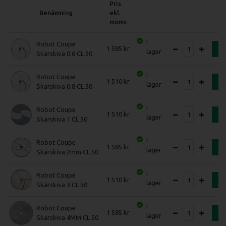
Pris
Varvtal: 375 varv/min
Benämning
ekl.
Bruttovikt (inkl emballage): 28 kg
moms
Anslutning: 230V, 1-fas
I
Robot Coupe
1 585
K
lager
Skärskiva 0.6 CL 50
I
Robot Coupe
1 510
K
lager
Skärskiva 0.8 CL 50
I
Robot Coupe
1 510
K
lager
Skärskiva 1 CL 50
I
Robot Coupe
1 585
K
lager
Skärskiva 2mm CL 50
I
Robot Coupe
1 510
K
lager
Skärskiva 3 CL 50
I
Robot Coupe
1 585
K
lager
Skärskiva 4MM CL 50