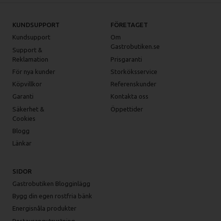
KUNDSUPPORT
FÖRETAGET
Kundsupport
Om
Gastrobutiken.se
Support &
Reklamation
Prisgaranti
För nya kunder
Storköksservice
Köpvillkor
Referenskunder
Garanti
Kontakta oss
Säkerhet &
Öppettider
Cookies
Blogg
Länkar
SIDOR
Gastrobutiken Blogginlägg
Bygg din egen rostfria bänk
Energisnåla produkter
Restaurangutrustning