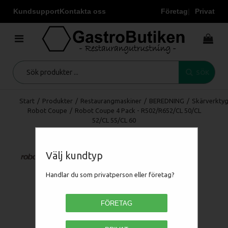
Kundsupport
Kontakta oss
Företag
Privat
SÖK
Start
/
Produkter
/
Restaurangmaskiner
/
BEREDNING
/
Skärverkty
Robot Coupe
/
Robot Coupe 4 Pack - R502/R652/CL 50/CL
52/CL 55/CL 60
Välj kundtyp
Handlar du som privatperson eller företag?
FÖRETAG