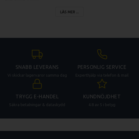
Rivskiva 2 mm
LÄS MER ...
Strimmelskiva 4 x 4 mm
Vägghängare
Passar till Robot Coupe modell:
R 502
R 502 V.V
R 652
R 652 V.V
SNABB LEVERANS
PERSONLIG SERVICE
Vi skickar lagervaror samma dag
Experthjälp via telefon & mail
TRYGG E-HANDEL
KUNDNÖJDHET
Säkra betalningar & dataskydd
4.8 av 5 i betyg