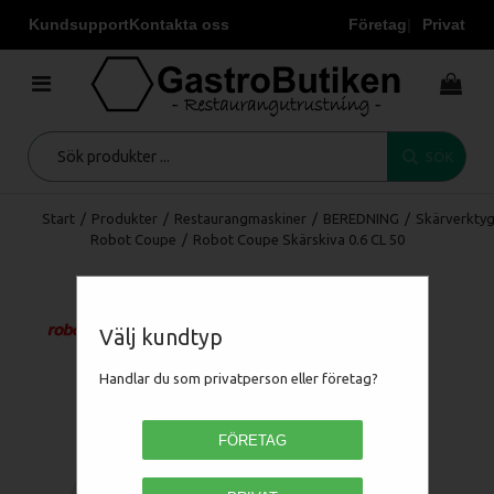
Kundsupport
Kontakta oss
Företag
Privat
SÖK
Start
/
Produkter
/
Restaurangmaskiner
/
BEREDNING
/
Skärverkty
Robot Coupe
/
Robot Coupe Skärskiva 0.6 CL 50
Välj kundtyp
Handlar du som privatperson eller företag?
FÖRETAG