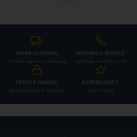
CL 50
CL 50 Ultra
CL 50 Gourmet
CL 52
CL 55
CL 60
SNABB LEVERANS
PERSONLIG SERVICE
Vi skickar lagervaror samma dag
Experthjälp via telefon & mail
TRYGG E-HANDEL
KUNDNÖJDHET
Säkra betalningar & dataskydd
4.8 av 5 i betyg