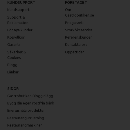
KUNDSUPPORT
FÖRETAGET
Kundsupport
Om
Gastrobutiken.se
Support &
Reklamation
Prisgaranti
För nya kunder
Storköksservice
Köpvillkor
Referenskunder
Garanti
Kontakta oss
Säkerhet &
Öppettider
Cookies
Blogg
Länkar
SIDOR
Gastrobutiken Blogginlägg
Bygg din egen rostfria bänk
Energisnåla produkter
Restaurangutrustning
Restaurangmaskiner