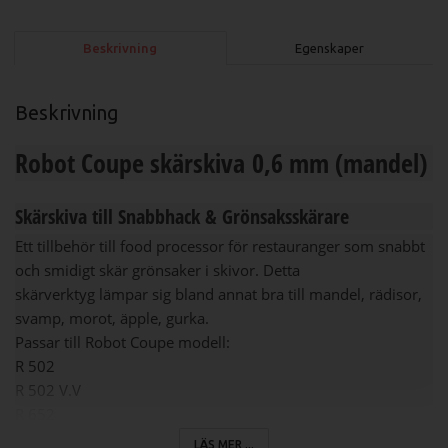
Beskrivning
Egenskaper
Beskrivning
Robot Coupe skärskiva 0,6 mm (mandel)
Skärskiva till Snabbhack & Grönsaksskärare
Ett tillbehör till food processor för restauranger som snabbt
och smidigt skär grönsaker i skivor. Detta
skärverktyg lämpar sig bland annat bra till mandel, rädisor,
svamp, morot, äpple, gurka.
Passar till Robot Coupe modell:
R 502
R 502 V.V
R 652
R 652 V.V
LÄS MER ...