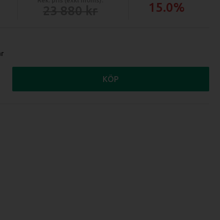
15.0%
23 880
ar
KÖP