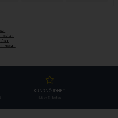
04 E
E 70/04 E
0/04 E
 FE 70/04 E
KUNDNÖJDHET
d
4.8 av 5 i betyg