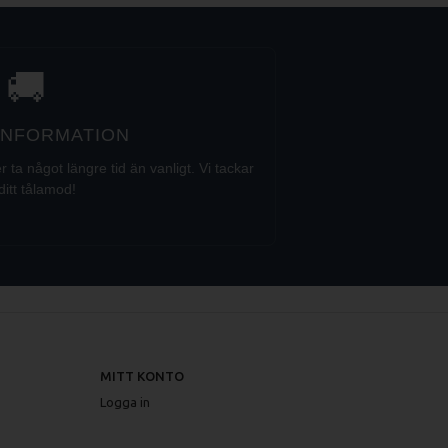
🚚
 INFORMATION
a något längre tid än vanligt. Vi tackar
ditt tålamod!
MITT KONTO
Logga in