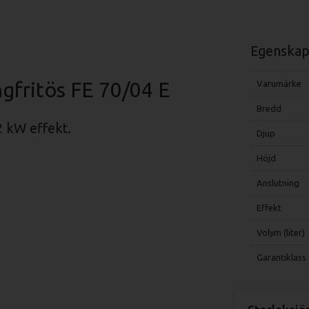
Egenskap
gfritös FE 70/04 E
Varumärke
Bredd
2 kW effekt.
Djup
Höjd
Anslutning
Effekt
Volym (liter)
Garantiklass