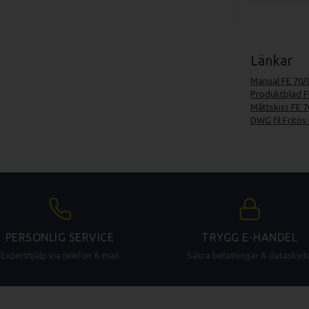
Länkar
Manual FE 70/
Produktblad F
Måttskiss FE 7
DWG fil Fritös
PERSONLIG SERVICE
TRYGG E-HANDEL
Experthjälp via telefon & mail
Säkra betalningar & dataskyd