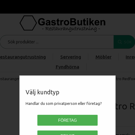
SÖK
estaurangutrustning
Servering
Möbler
Inre
Fyndhörna
estaurangmaskiner
/
FRITERA, GRILLA & STEKA
/
Fritös
/
RM Gastro Redfox 
Välj kundtyp
RM Gastro Re
Handlar du som privatperson eller företag?
00110050
FÖRETAG
Pris (exkl moms):