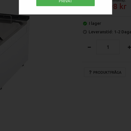
PRIVAT
20 298
I lager
Leveranstid:
1-2 Dag
PRODUKTFRÅGA