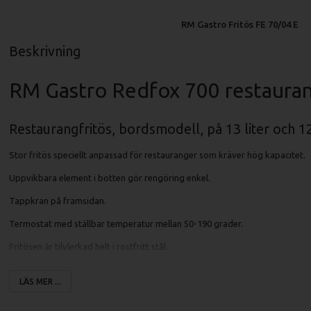
RM Gastro Fritös FE 70/04 E
Beskrivning
RM Gastro Redfox 700 restauran
Restaurangfritös, bordsmodell, på 13 liter och 1
Stor fritös speciellt anpassad för restauranger som kräver hög kapacitet.
Uppvikbara element i botten gör rengöring enkel.
Tappkran på framsidan.
Termostat med ställbar temperatur mellan 50-190 grader.
Fritösen är tilvlerkad helt i rostfritt stål.
Fritöskorgen är 280x295x100mm i storlek.
LÄS MER ...
"Cold zone" under elementen gör att gamla partiklar inte yr runt i oljan.