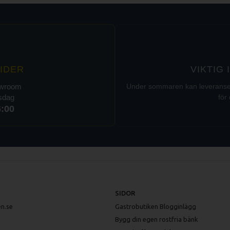
IDER
VIKTIG
owroom
Under sommaren kan leveranser t
rsdag
för 
6:00
SIDOR
n.se
Gastrobutiken Blogginlägg
Bygg din egen rostfria bänk