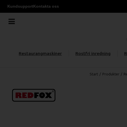
Kundsupport
Kontakta oss
Restaurangmaskiner
Rostfri inredning
R
Start
/
Produkter
/
R