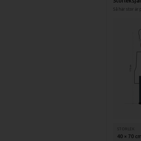
Storleksjä
Så här stor är
175 cm
STORLEK
40 × 70 c