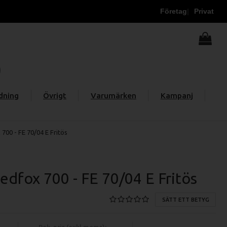
Företag
Privat
dning
Övrigt
Varumärken
Kampanj
700 - FE 70/04 E Fritös
dfox 700 - FE 70/04 E Fritös
SÄTT ETT BETYG
Rek. pris (exkl moms):