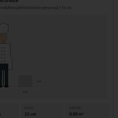
mförelse
 produkten jämfört med en person på 175 cm.
33 cm
40 cm
HÖJD
VOLYM
m
33 cm
0.09 m³