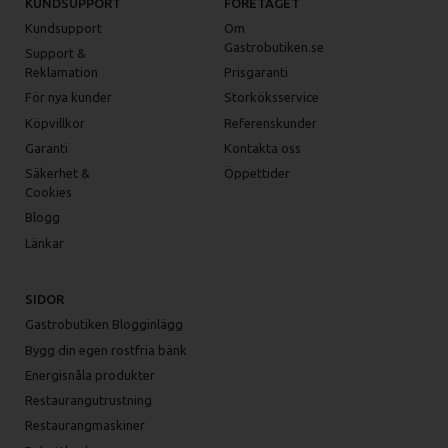
KUNDSUPPORT
FÖRETAGET
Kundsupport
Om
Gastrobutiken.se
Support &
Reklamation
Prisgaranti
För nya kunder
Storköksservice
Köpvillkor
Referenskunder
Garanti
Kontakta oss
Säkerhet &
Öppettider
Cookies
Blogg
Länkar
SIDOR
Gastrobutiken Blogginlägg
Bygg din egen rostfria bänk
Energisnåla produkter
Restaurangutrustning
Restaurangmaskiner