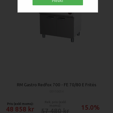
PRIVAT
RM Gastro Redfox 700 - FE 70/80 E Fritös
00110054
Rek. pris (exkl
Pris (exkl moms):
moms):
15.0%
48 858
57 480