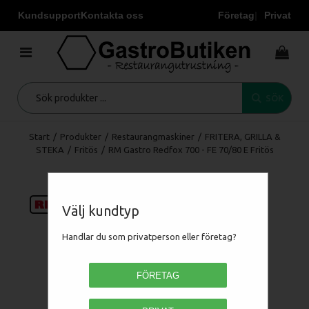
Kundsupport
Kontakta oss
Företag
Privat
SÖK
Start
/
Produkter
/
Restaurangmaskiner
/
FRITERA, GRILLA &
STEKA
/
Fritös
/
RM Gastro Redfox 700 - FE 70/80 E Fritös
Välj kundtyp
Handlar du som privatperson eller företag?
FÖRETAG