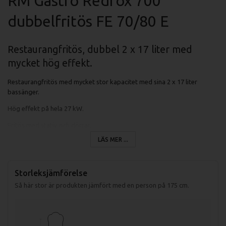
RM Gastro Redfox 700
dubbelfritös FE 70/80 E
Restaurangfritös, dubbel 2 x 17 liter med
mycket hög effekt.
Restaurangfritös med mycket stor kapacitet med sina 2 x 17 liter
bassänger.
Hög effekt på hela 27 kW.
Fritös med stativ och dörrar.
LÄS MER ...
Uppvikbara element för enklare rengöring.
Fritösen har "cold Zone" vilket innebär att partiklar stannar i botten på
fritösen.
Storleksjämförelse
Så här stor är produkten jämfört med en person på 175 cm.
Termostat som styr temperaturen på fritösen mellan 50-190 grader.
Överhettningsskydd som löser ut om oljan blir för varm i fritösen.
Fritöskorgens storlek är 280x300x120 mm.