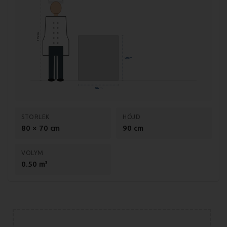
Specifikationer fritös FE 70/80 E:
175 cm
Mått (LxBxH): 400x700x900 mm
Mått förpackning: 440x800x500 mm
90 cm
Vikt (netto): 22 kg
80 cm
Vikt (brutto): 28 kg
Effekt: 12 kW
STORLEK
HÖJD
Anslutning: 400V, 3-fas
80 × 70 cm
90 cm
Material: Rostfritt stål AISI 304
VOLYM
Godstjocklek: 1,2 mm
0.50 m³
Temp. område: 50-190 grader