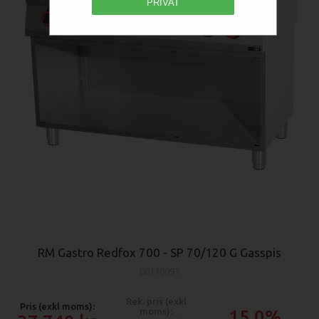
PRIVAT
RM Gastro Redfox 700 - SP 70/120 G Gasspis
00110097
Rek. pris (exkl
Pris (exkl moms):
moms):
15.0%