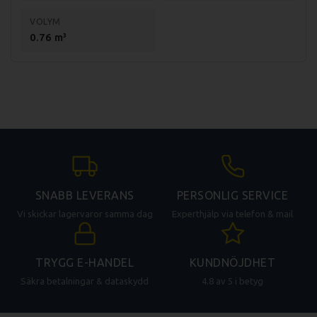
VOLYM
0.76 m³
SNABB LEVERANS
PERSONLIG SERVICE
Vi skickar lagervaror samma dag
Experthjälp via telefon & mail
TRYGG E-HANDEL
KUNDNÖJDHET
Säkra betalningar & dataskydd
4.8 av 5 i betyg