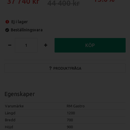
37 740
44 400
Ej i lager
Beställningsvara
KÖP
PRODUKTFRÅGA
Egenskaper
Varumärke
RM Gastro
Längd
1200
Bredd
700
Höjd
900