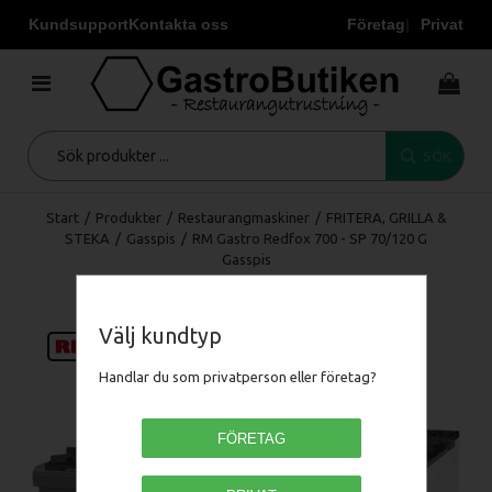
Kundsupport
Kontakta oss
Företag
Privat
SÖK
Start
/
Produkter
/
Restaurangmaskiner
/
FRITERA, GRILLA &
STEKA
/
Gasspis
/
RM Gastro Redfox 700 - SP 70/120 G
Gasspis
Välj kundtyp
Handlar du som privatperson eller företag?
FÖRETAG