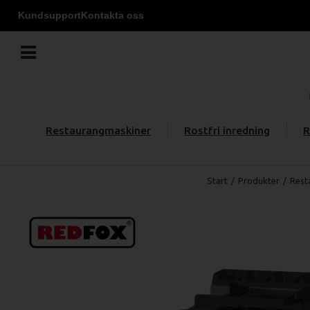
Kundsupport
Kontakta oss
Restaurangmaskiner
Rostfri inredning
R
Start
/
Produkter
/
Rest