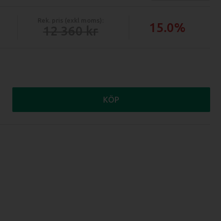
Rek. pris (exkl moms):
15.0%
12 360
KÖP