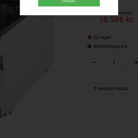
PRIVAT
Pris (exkl moms):
10 506
Ej i lager
Beställningsvara
PRODUKTFRÅGA