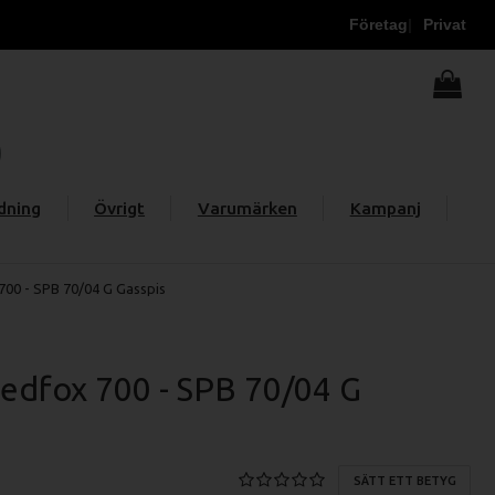
Företag
Privat
dning
Övrigt
Varumärken
Kampanj
00 - SPB 70/04 G Gasspis
edfox 700 - SPB 70/04 G
SÄTT ETT BETYG