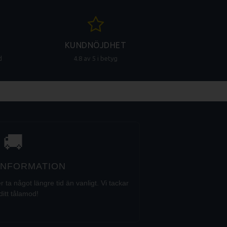
KUNDNÖJDHET
d
4.8 av 5 i betyg
🚚
 INFORMATION
a något längre tid än vanligt. Vi tackar
ditt tålamod!