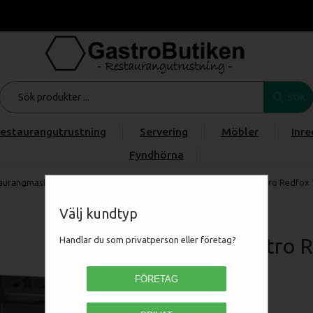
SÖK
estaurangutrustning
Servering
Möbler
Inre
Fyndhörna
aurangmaskiner
/
FRITERA, GRILLA & STEKA
/
Gasspis
/
RM Gastro Redfox 7
Välj kundtyp
RM Gastro R
Handlar du som privatperson eller företag?
Gasspis
FÖRETAG
00110103