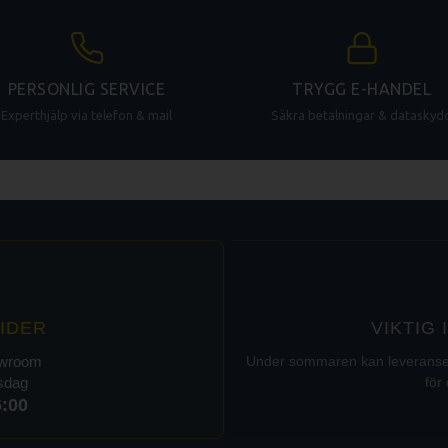
PERSONLIG SERVICE
TRYGG E-HANDEL
Experthjälp via telefon & mail
Säkra betalningar & dataskyd
IDER
VIKTIG
owroom
Under sommaren kan leveranser t
rsdag
för 
6:00