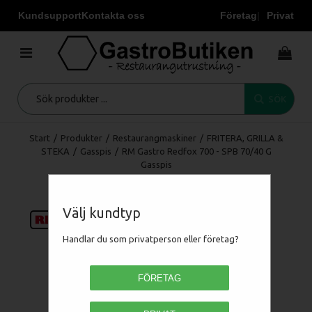
Kundsupport
Kontakta oss
Företag
Privat
SÖK
Start
/
Produkter
/
Restaurangmaskiner
/
FRITERA, GRILLA &
STEKA
/
Gasspis
/
RM Gastro Redfox 700 - SPB 70/40 G
Gasspis
Välj kundtyp
Handlar du som privatperson eller företag?
FÖRETAG