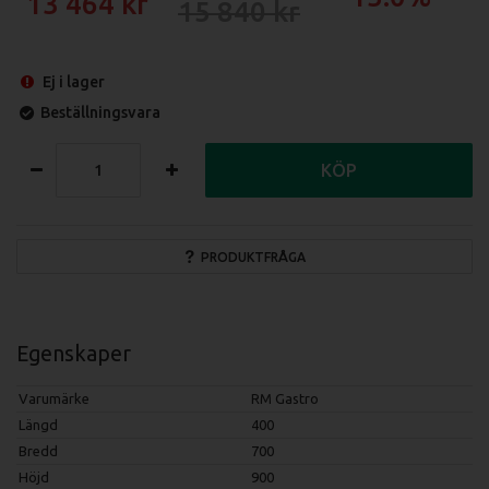
13 464
15 840
Ej i lager
Beställningsvara
KÖP
PRODUKTFRÅGA
Egenskaper
Varumärke
RM Gastro
Längd
400
Bredd
700
Höjd
900