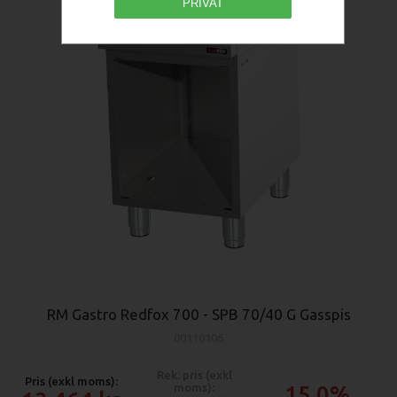
PRIVAT
RM Gastro Redfox 700 - SPB 70/40 G Gasspis
00110106
Rek. pris (exkl
Pris (exkl moms):
moms):
15.0%