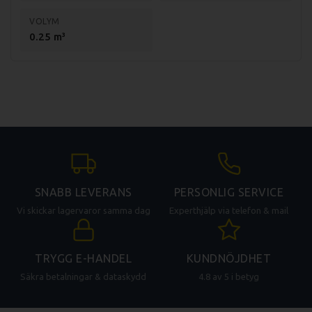
VOLYM
0.25 m³
SNABB LEVERANS
PERSONLIG SERVICE
Vi skickar lagervaror samma dag
Experthjälp via telefon & mail
TRYGG E-HANDEL
KUNDNÖJDHET
Säkra betalningar & dataskydd
4.8 av 5 i betyg