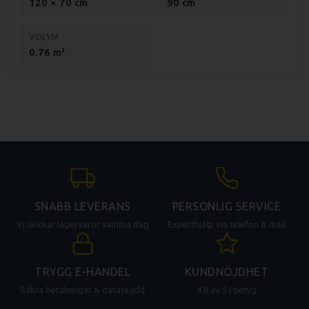
120 × 70 cm
90 cm
VOLYM
0.76 m³
SNABB LEVERANS
PERSONLIG SERVICE
Vi skickar lagervaror samma dag
Experthjälp via telefon & mail
TRYGG E-HANDEL
KUNDNÖJDHET
Säkra betalningar & dataskydd
4.8 av 5 i betyg