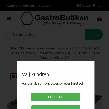
Kundsupport
Kontakta oss
Företag
Privat
SÖK
Start
/
Produkter
/
Restaurangmaskiner
/
FRITERA, GRILLA &
STEKA
/
Gasspis
/
RM Gastro Redfox 700 - SPBT 70/120 21 GE
Gasspis med ugn 2/1
Välj kundtyp
Handlar du som privatperson eller företag?
FÖRETAG