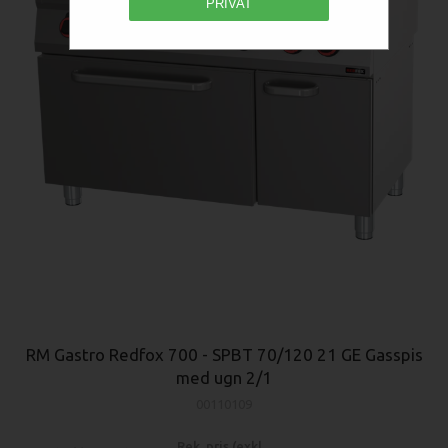
PRIVAT
RM Gastro Redfox 700 - SPBT 70/120 21 GE Gasspis
med ugn 2/1
00110109
Rek. pris (exkl