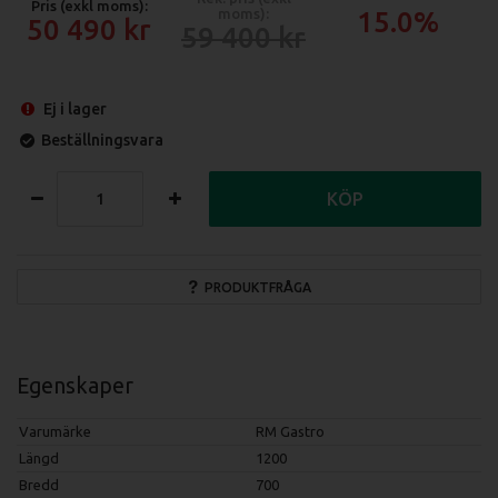
Pris (exkl moms):
moms):
15.0%
50 490
59 400
Ej i lager
Beställningsvara
KÖP
PRODUKTFRÅGA
Egenskaper
Varumärke
RM Gastro
Längd
1200
Bredd
700