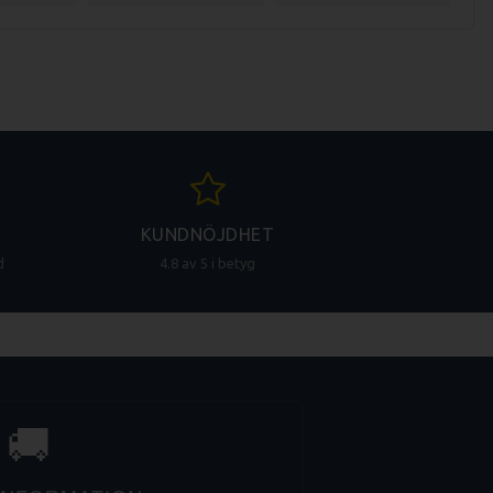
KUNDNÖJDHET
d
4.8 av 5 i betyg
🚚