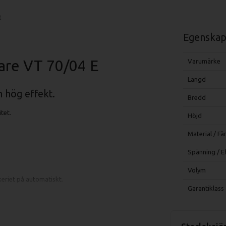
E
Egenskap
are VT 70/04 E
Varumärke
Längd
 hög effekt.
Bredd
tet.
Höjd
Material / Fä
Spänning / E
Volym
eriet på automatiskt.
Garantiklass