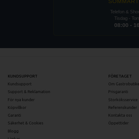
SOMMART
Telefon & Sh
Tisdag - To
08:00 - 1
KUNDSUPPORT
FÖRETAGET
Kundsupport
Om Gastrobutike
Support & Reklamation
Prisgaranti
För nya kunder
Storköksservice
Köpvillkor
Referenskunder
Garanti
Kontakta oss
Säkerhet & Cookies
Öppettider
Blogg
Länkar