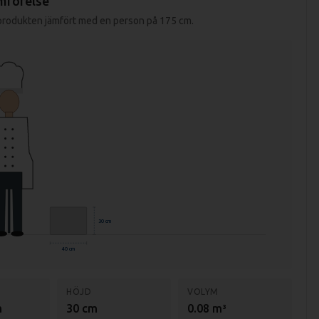
mförelse
 produkten jämfört med en person på 175 cm.
30 cm
40 cm
HÖJD
VOLYM
m
30 cm
0.08 m³