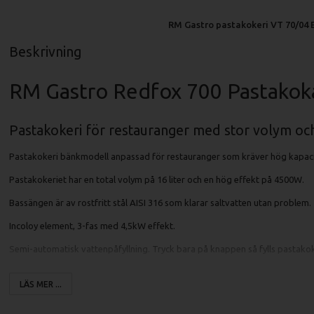
RM Gastro pastakokeri VT 70/04 
Beskrivning
RM Gastro Redfox 700 Pastakok
Pastakokeri för restauranger med stor volym och
Pastakokeri bänkmodell anpassad för restauranger som kräver hög kapaci
Pastakokeriet har en total volym på 16 liter och en hög effekt på 4500W.
Bassängen är av rostfritt stål AISI 316 som klarar saltvatten utan problem.
Incoloy element, 3-fas med 4,5kW effekt.
Semi-automatisk vattenpåfyllning. Tryck bara på knappen så fylls pastakok
LÄS MER ...