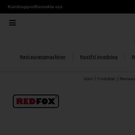
Kundsupport
Kontakta oss
Restaurangmaskiner
Rostfri inredning
R
Start
/
Produkter
/
Restaur