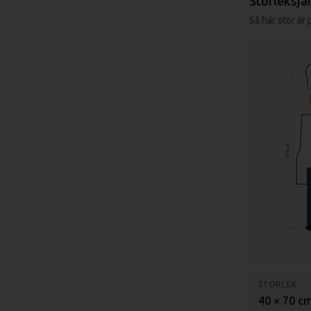
Storleksjä
Så här stor är
175 cm
STORLEK
40 × 70 c