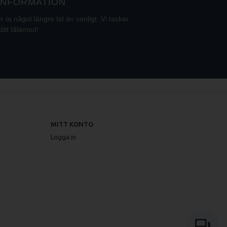
 INFORMATION
a något längre tid än vanligt. Vi tackar
ditt tålamod!
MITT KONTO
Logga in