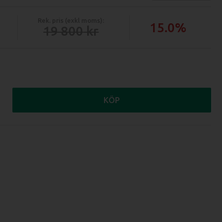
Rek. pris (exkl moms):
15.0%
19 800
KÖP