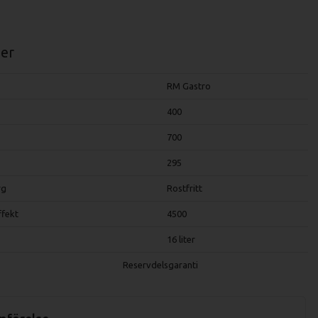
er
RM Gastro
400
700
295
rg
Rostfritt
ffekt
4500
16 liter
Reservdelsgaranti