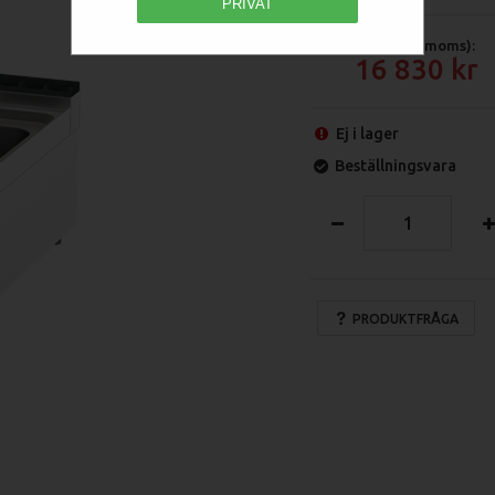
PRIVAT
Pris (exkl moms):
16 830
Ej i lager
Beställningsvara
PRODUKTFRÅGA