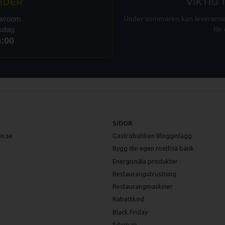
IDER
VIKTIG
owroom
Under sommaren kan leveranser t
rsdag
för 
6:00
SIDOR
n.se
Gastrobutiken Blogginlägg
Bygg din egen rostfria bänk
Energisnåla produkter
Restaurangutrustning
Restaurangmaskiner
Rabattkod
Black Friday
Sitemap