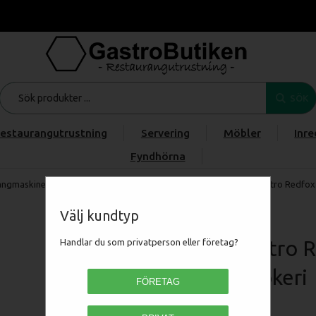
SÖK
estaurangutrustning
Servering
Möbler
Inre
Fyndhörna
angmaskiner
/
FRITERA, GRILLA & STEKA
/
Pastakokeri
/
RM Gastro Redfox 
Välj kundtyp
RM Gastro R
Handlar du som privatperson eller företag?
Pastakokeri
FÖRETAG
00110122