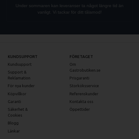
Under sommaren kan leveranser ta något längre tid än
vanligt. Vi tackar för ditt tålamod!
KUNDSUPPORT
FÖRETAGET
Kundsupport
Om
Gastrobutiken.se
Support &
Reklamation
Prisgaranti
För nya kunder
Storköksservice
Köpvillkor
Referenskunder
Garanti
Kontakta oss
Säkerhet &
Öppettider
Cookies
Blogg
Länkar