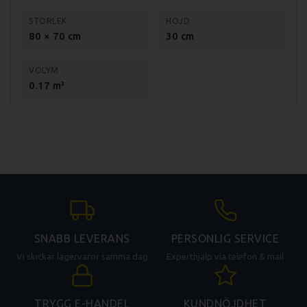
STORLEK
HÖJD
80 × 70 cm
30 cm
VOLYM
0.17 m³
SNABB LEVERANS
PERSONLIG SERVICE
Vi skickar lagervaror samma dag
Experthjälp via telefon & mail
TRYGG E-HANDEL
KUNDNÖJDHET