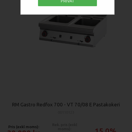
PRIVAT
RM Gastro Redfox 700 - VT 70/08 E Pastakokeri
00110123
Rek. pris (exkl
Pris (exkl moms):
moms):
15.0%