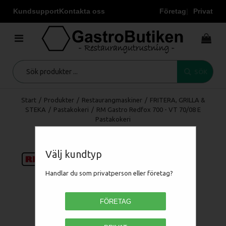
Kundsupport
Kontakta oss
Företag
Privat
SÖK
Start
/
Produkter
/
Restaurangmaskiner
/
FRITERA, GRILLA &
STEKA
/
Pastakokeri
/
RM Gastro Redfox 700 - VT 70/08 E
Pastakokeri
Välj kundtyp
Handlar du som privatperson eller företag?
FÖRETAG