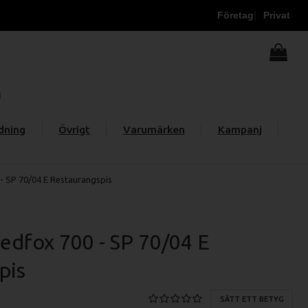
Företag
Privat
dning
Övrigt
Varumärken
Kampanj
- SP 70/04 E Restaurangspis
edfox 700 - SP 70/04 E
pis
SÄTT ETT BETYG