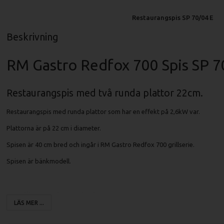
Restaurangspis SP 70/04 E
Beskrivning
RM Gastro Redfox 700 Spis SP 7
Restaurangspis med två runda plattor 22cm.
Restaurangspis med runda plattor som har en effekt på 2,6kW var.
Plattorna är på 22 cm i diameter.
Spisen är 40 cm bred och ingår i RM Gastro Redfox 700 grillserie.
Spisen är bänkmodell.
Specifikationer fritös SP 70/04 E:
LÄS MER ...
Mått (LxBxH): 400x700x330 mm