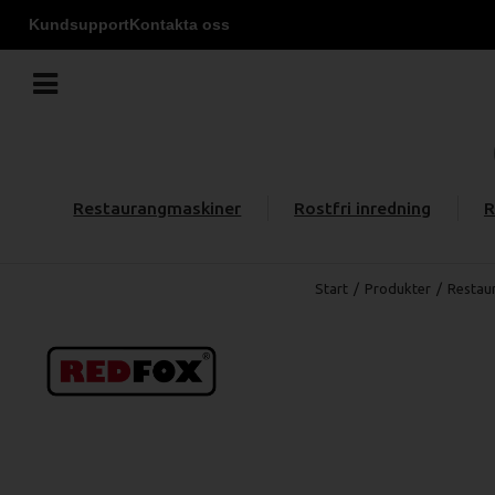
Kundsupport
Kontakta oss
Restaurangmaskiner
Rostfri inredning
R
Start
/
Produkter
/
Restau