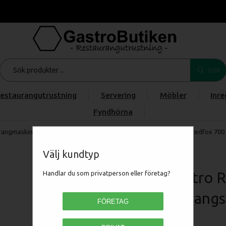
SÖK
estaurangutrustning
Servering
Möbler
Inre
Fyndhörna
rangmaskiner
/
FRITERA, GRILLA & STEKA
/
Spisar
/
RM Gastro Redfox 700 
Välj kundtyp
RM Gastro R
Handlar du som privatperson eller företag?
Restaurangs
FÖRETAG
00110092