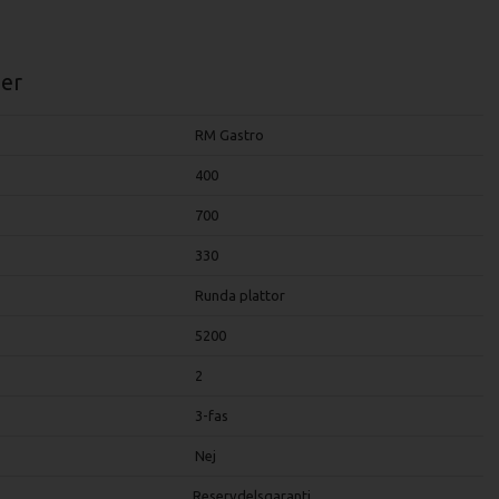
er
RM Gastro
400
700
330
Runda plattor
5200
2
3-fas
Nej
Reservdelsgaranti