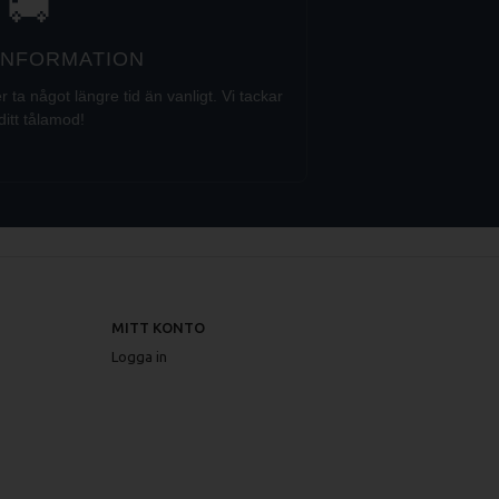
🚚
 INFORMATION
a något längre tid än vanligt. Vi tackar
ditt tålamod!
MITT KONTO
Logga in