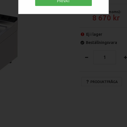
PRIVAT
Pris (exkl moms):
8 670
Ej i lager
Beställningsvara
PRODUKTFRÅGA