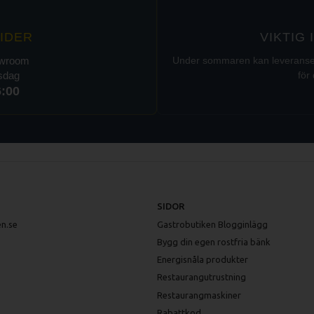
IDER
VIKTIG
owroom
Under sommaren kan leveranser t
rsdag
för 
6:00
SIDOR
n.se
Gastrobutiken Blogginlägg
Bygg din egen rostfria bänk
Energisnåla produkter
Restaurangutrustning
Restaurangmaskiner
Rabattkod