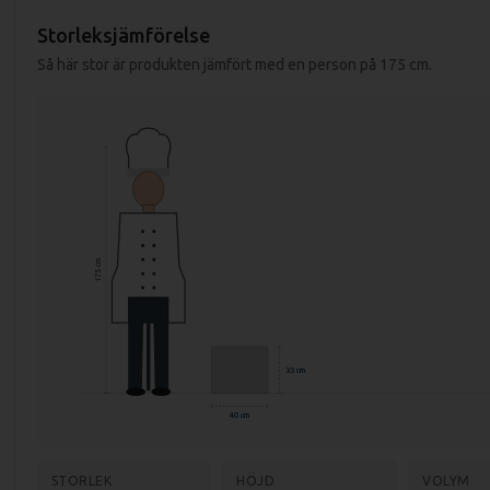
Mått förpackning: 440x800x390 mm
Storleksjämförelse
Vikt (netto): 20 kg
Så här stor är produkten jämfört med en person på 175 cm.
Vikt (brutto): 25 kg
Effekt: 5,2 kW
Anslutning: 400V, 3-fas
Material: Rostfritt stål AISI 304
Godstjocklek: 1,2 mm
Effekt-steg: 6
175 cm
33 cm
40 cm
STORLEK
HÖJD
VOLYM