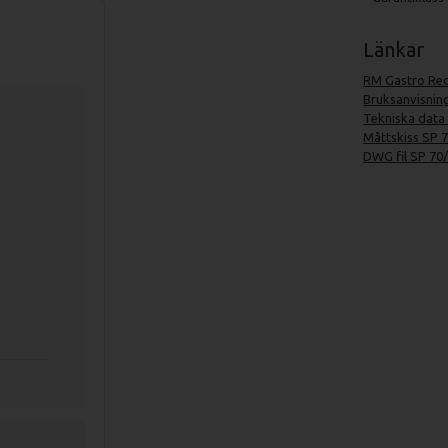
Länkar
RM Gastro Red
Bruksanvisnin
Tekniska data
Måttskiss SP 7
DWG fil SP 70