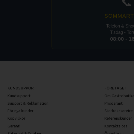
📞
SOMMART
Telefon & Sh
Tisdag - To
08:00 - 1
KUNDSUPPORT
FÖRETAGET
Kundsupport
Om Gastrobutike
Support & Reklamation
Prisgaranti
För nya kunder
Storköksservice
Köpvillkor
Referenskunder
Garanti
Kontakta oss
Säkerhet & Cookies
Öppettider