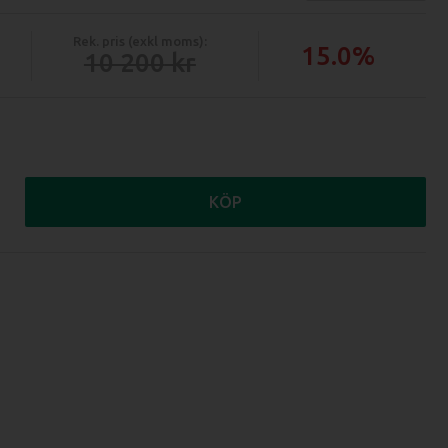
Rek. pris (exkl moms):
15.0%
10 200
KÖP