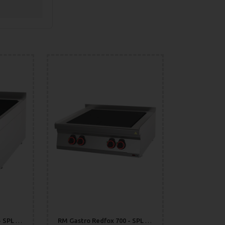
RM Gastro Redfox 700 - SPL 70/04 E Restaurangspis med 2 Plattor
RM Gastro Redfox 700 - SPL 70/08 E Restaurangspis med 4 Plattor