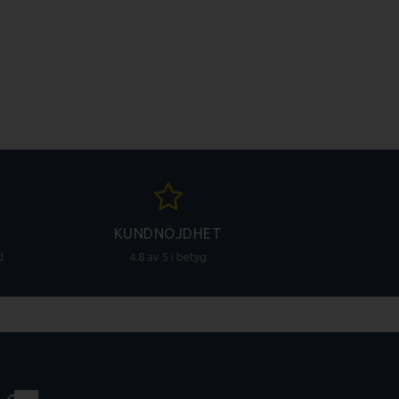
KUNDNÖJDHET
d
4.8 av 5 i betyg