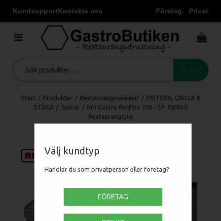
Kundsupport
Kontakta oss
Företag
Privat
SÖK
Start
/
Produkter
/
Restaurangmaskiner
/
FRITERA, GRILLA &
STEKA
/
Spisar
/
RM Gastro Redfox 700 - SP 70/80 E
Restaurangspis
Välj kundtyp
Handlar du som privatperson eller företag?
FÖRETAG