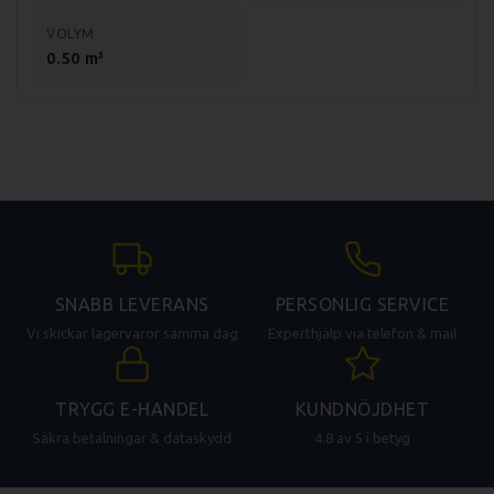
VOLYM
0.50 m³
SNABB LEVERANS
PERSONLIG SERVICE
Vi skickar lagervaror samma dag
Experthjälp via telefon & mail
TRYGG E-HANDEL
KUNDNÖJDHET
Säkra betalningar & dataskydd
4.8 av 5 i betyg