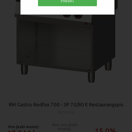
PRIVAT
RM Gastro Redfox 700 - SP 70/80 E Restaurangspis
00110100
Rek. pris (exkl
Pris (exkl moms):
moms):
15.0%