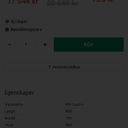
17 544
20 640
Ej i lager
Beställningsvara
KÖP
PRODUKTFRÅGA
Egenskaper
Varumärke
RM Gastro
Längd
800
Bredd
700
Höjd
900