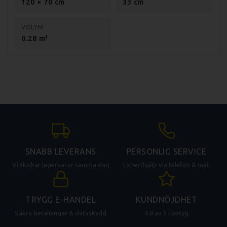
120 × 70 cm
33 cm
VOLYM
0.28 m³
SNABB LEVERANS
PERSONLIG SERVICE
Vi skickar lagervaror samma dag
Experthjälp via telefon & mail
TRYGG E-HANDEL
KUNDNÖJDHET
Säkra betalningar & dataskydd
4.8 av 5 i betyg