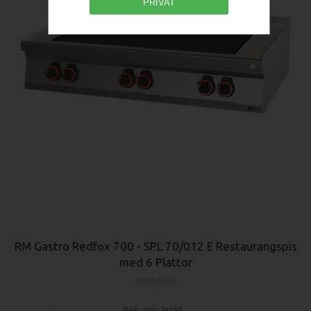
PRIVAT
RM Gastro Redfox 700 - SPL 70/012 E Restaurangspis
med 6 Plattor
00014650
Rek. pris (exkl