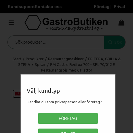
Kundsupport
Kontakta oss
Företag
Privat
SÖK
Start
/
Produkter
/
Restaurangmaskiner
/
FRITERA, GRILLA &
STEKA
/
Spisar
/
RM Gastro Redfox 700 - SPL 70/012 E
Restaurangspis med 6 Plattor
Välj kundtyp
Handlar du som privatperson eller företag?
FÖRETAG