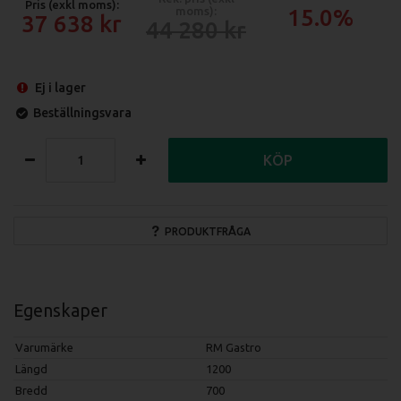
Pris (exkl moms):
moms):
15.0%
37 638
44 280
Ej i lager
Beställningsvara
KÖP
PRODUKTFRÅGA
Egenskaper
Varumärke
RM Gastro
Längd
1200
Bredd
700