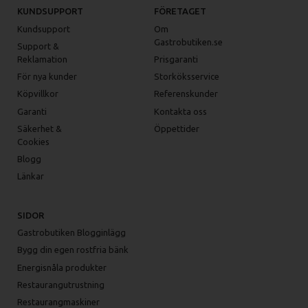
KUNDSUPPORT
FÖRETAGET
Kundsupport
Om
Gastrobutiken.se
Support &
Reklamation
Prisgaranti
För nya kunder
Storköksservice
Köpvillkor
Referenskunder
Garanti
Kontakta oss
Säkerhet &
Öppettider
Cookies
Blogg
Länkar
SIDOR
Gastrobutiken Blogginlägg
Bygg din egen rostfria bänk
Energisnåla produkter
Restaurangutrustning
Restaurangmaskiner