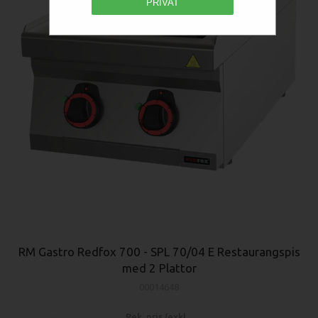
PRIVAT
RM Gastro Redfox 700 - SPL 70/04 E Restaurangspis
med 2 Plattor
00014648
Rek. pris (exkl