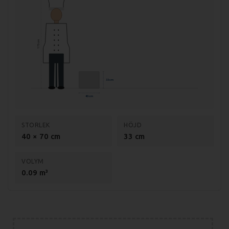
Vikt (brutto): 45kg
Effekt: 5 kW
175 cm
Anslutning: 400V, 3-fas
Material: Rostfritt stål AISI 304
Godstjocklek: 1,2 mm
33 cm
40 cm
STORLEK
HÖJD
40 × 70 cm
33 cm
VOLYM
0.09 m³