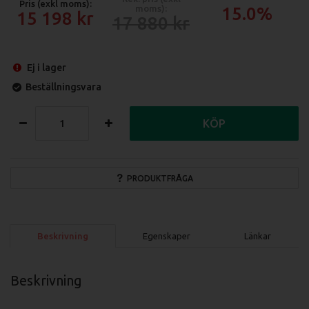
Pris (exkl moms):
moms):
15.0%
15 198
17 880
Ej i lager
Beställningsvara
KÖP
PRODUKTFRÅGA
Beskrivning
Egenskaper
Länkar
Beskrivning