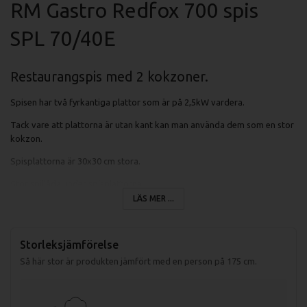
RM Gastro Redfox 700 spis
SPL 70/40E
Restaurangspis med 2 kokzoner.
Spisen har två fyrkantiga plattor som är på 2,5kW vardera.
Tack vare att plattorna är utan kant kan man använda dem som en stor
kokzon.
Spisplattorna är 30x30 cm stora.
Stor spillåda under spisplattorna.
LÄS MER ...
Specifikationer spis SPL 70/04 E:
Storleksjämförelse
Mått (LxBxH): 400x700x330 mm
Så här stor är produkten jämfört med en person på 175 cm.
Mått förpackning: 440x800x390 mm
Vikt (netto): 39 kg