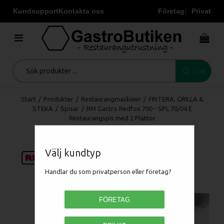
Kundsupport
Kontakta oss
Företag
Privat
SÖK
Start
/
Produkter
/
Restaurangmaskiner
/
FRITERA, GRILLA &
STEKA
/
Spisar
/
RM Gastro Redfox 700 - SPL 70/04 E
Restaurangspis med 2 Plattor
Välj kundtyp
Handlar du som privatperson eller företag?
FÖRETAG