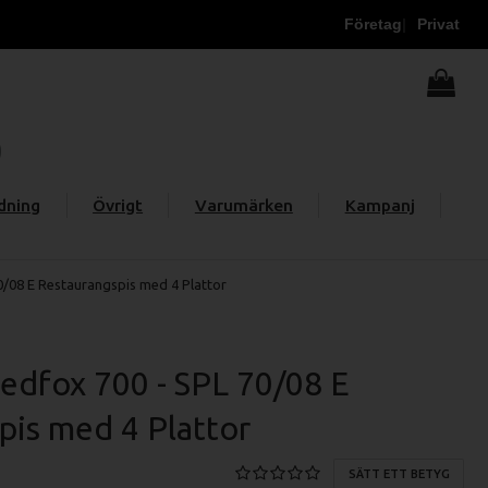
Företag
Privat
dning
Övrigt
Varumärken
Kampanj
/08 E Restaurangspis med 4 Plattor
edfox 700 - SPL 70/08 E
pis med 4 Plattor
SÄTT ETT BETYG