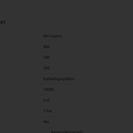
er
RM Gastro
800
700
330
Fyrkantiga plattor
10000
4 st
3-fas
Nej
Reservdelsgaranti