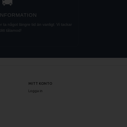
🚚
 INFORMATION
a något längre tid än vanligt. Vi tackar
ditt tålamod!
MITT KONTO
Logga in