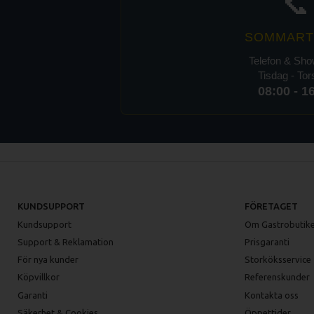
📞
SOMMART
Telefon & Sh
Tisdag - To
08:00 - 1
KUNDSUPPORT
FÖRETAGET
Kundsupport
Om Gastrobutike
Support & Reklamation
Prisgaranti
För nya kunder
Storköksservice
Köpvillkor
Referenskunder
Garanti
Kontakta oss
Säkerhet & Cookies
Öppettider