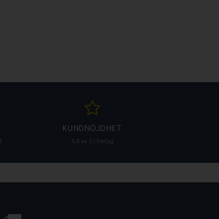
KUNDNÖJDHET
d
4.8 av 5 i betyg