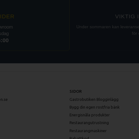
IDER
VIKTIG
owroom
Under sommaren kan leveranser t
rsdag
för 
6:00
SIDOR
n.se
Gastrobutiken Blogginlägg
Bygg din egen rostfria bänk
Energisnåla produkter
Restaurangutrustning
Restaurangmaskiner
Rabattkod