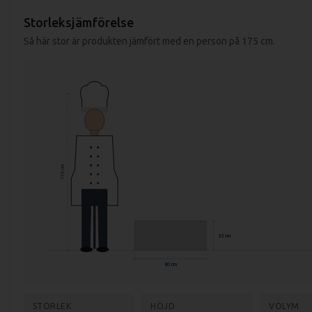
Specifikationer restaurangspis SPL 70/08 E:
Storleksjämförelse
Så här stor är produkten jämfört med en person på 175 cm.
Mått (LxBxH): 800x700x330 mm
Mått förpackning: 840x800x390 mm
Vikt (netto): 74 kg
Vikt (brutto): 84 kg
Effekt: 10 kW
Anslutning: 400V, 3-fas
175 cm
Material: Rostfritt stål AISI 304
Godstjocklek: 1,2 mm
33 cm
80 cm
STORLEK
HÖJD
VOLYM