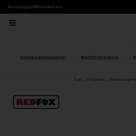
Kundsupport
Kontakta oss
Restaurangmaskiner
Rostfri inredning
R
Start
/
Produkter
/
Restaurangmas