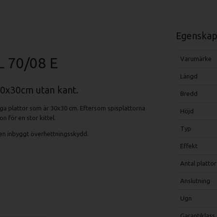
Egenskap
L 70/08 E
Varumärke
Längd
30x30cm utan kant.
Bredd
tiga plattor som är 30x30 cm. Eftersom spisplattorna
Höjd
 för en stor kittel.
Typ
ven inbyggt överhettningsskydd.
Effekt
Antal plattor
Anslutning
Ugn
Garantiklass