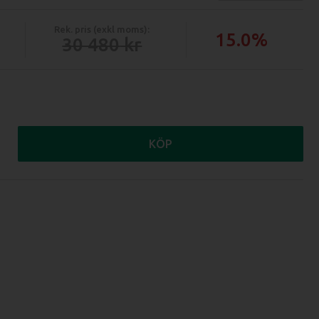
Rek. pris (exkl moms):
15.0%
30 480
KÖP