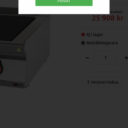
PRIVAT
Pris (exkl moms):
25 908
Ej i lager
Beställningsvara
PRODUKTFRÅGA