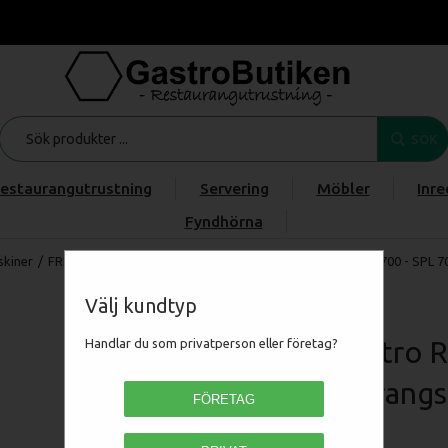
SÖK
estaurangutrustning
Servering
Möbler
Inre
Fyndhörna
kiner
/
FRITERA, GRILLA & STEKA
/
Spisar
/
RM Gastro Redfox 700 - SPL 70
Välj kundtyp
RM Gastro R
Handlar du som privatperson eller företag?
Restaurangs
FÖRETAG
00014649