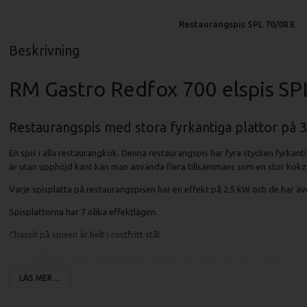
Restaurangspis SPL 70/08 E
Beskrivning
RM Gastro Redfox 700 elspis SP
Restaurangspis med stora fyrkantiga plattor på 
En spis i alla restaurangkök. Denna restaurangspis har fyra stycken fyrkan
är utan upphöjd kant kan man använda flera tillsammans som en stor kokzon
Varje spisplatta på restaurangspisen har en effekt på 2,5 kW och de har ä
Spisplattorna har 7 olika effektlägen.
Chassit på spisen är helt i rostfritt stål.
Stor spillbricka under spisplattorna samlar upp matrester och smuts.
LÄS MER ...
Spisplattorna går att lyfta upp.