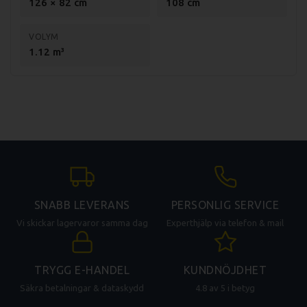
126 × 82 cm
108 cm
VOLYM
1.12 m³
SNABB LEVERANS
PERSONLIG SERVICE
Vi skickar lagervaror samma dag
Experthjälp via telefon & mail
TRYGG E-HANDEL
KUNDNÖJDHET
Säkra betalningar & dataskydd
4.8 av 5 i betyg