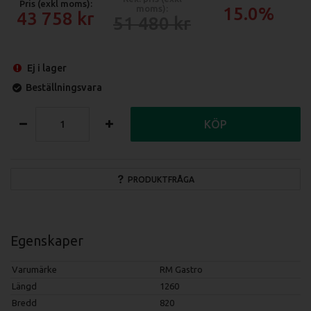
Pris (exkl moms):
moms):
15.0%
43 758
51 480
Ej i lager
Beställningsvara
KÖP
PRODUKTFRÅGA
Egenskaper
Varumärke
RM Gastro
Längd
1260
Bredd
820