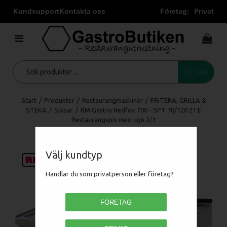
Kundsupport
Kontakta oss
Företag
Privat
SÖK
Start
/
Produkter
/
Restaurangmaskiner
/
FRITERA, GRILLA &
STEKA
/
Spisar
/
RM Gastro Redfox 700 - SPT 70/120 21 E
Restaurangspis med ugn 2/1
Välj kundtyp
Handlar du som privatperson eller företag?
FÖRETAG