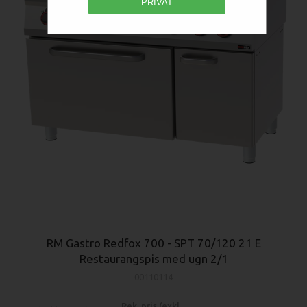
PRIVAT
RM Gastro Redfox 700 - SPT 70/120 21 E
Restaurangspis med ugn 2/1
00110114
Rek. pris (exkl