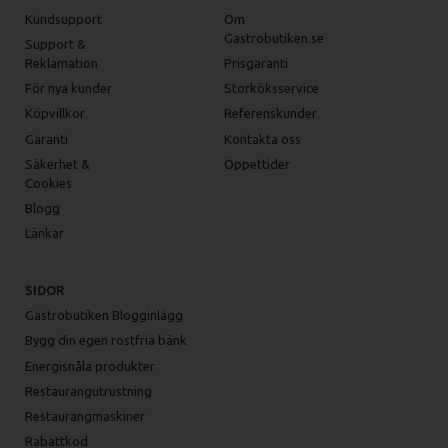
Kundsupport
Om
Gastrobutiken.se
Support &
Reklamation
Prisgaranti
För nya kunder
Storköksservice
Köpvillkor
Referenskunder
Garanti
Kontakta oss
Säkerhet &
Öppettider
Cookies
Blogg
Länkar
SIDOR
Gastrobutiken Blogginlägg
Bygg din egen rostfria bänk
Energisnåla produkter
Restaurangutrustning
Restaurangmaskiner
Rabattkod