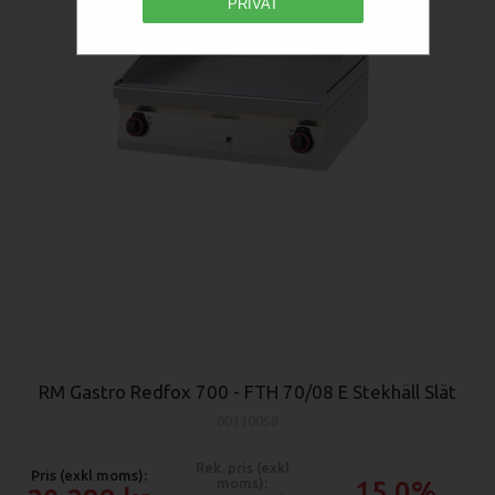
PRIVAT
RM Gastro Redfox 700 - FTH 70/08 E Stekhäll Slät
00110058
Rek. pris (exkl
Pris (exkl moms):
moms):
15.0%