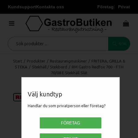
Kundsupport
Kontakta oss
Företag
Privat
SÖK
Start
/
Produkter
/
Restaurangmaskiner
/
FRITERA, GRILLA &
STEKA
/
Stekhäll / Stekbord
/
RM Gastro Redfox 700 - FTH
70/08 E Stekhäll Slät
Välj kundtyp
Handlar du som privatperson eller företag?
FÖRETAG