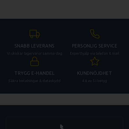
SNABB LEVERANS
PERSONLIG SERVICE
Vi skickar lagervaror samma dag
Experthjälp via telefon & mail
TRYGG E-HANDEL
KUNDNÖJDHET
Säkra betalningar & dataskydd
4.8 av 5 i betyg
📞