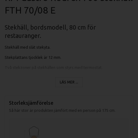
FTH 70/08 E
Stekhäll, bordsmodell, 80 cm för
restauranger.
Stekhäll med slät stekyta.
Stekplattans tjocklek är 12 mm.
Två stekzoner på stekhällen som styrs med termostat.
Temperatur mellan 50-300 grader.
LÄS MER ...
Stor spillåda för fett och matrester.
Stekplattan är av sandblästrad stål.
Storleksjämförelse
Stekytans yta är 80x51 cm.
Så här stor är produkten jämfört med en person på 175 cm.
Specifikationer fritös FTH 70/08 E: