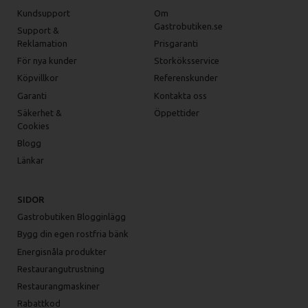
Kundsupport
Om
Gastrobutiken.se
Support &
Reklamation
Prisgaranti
För nya kunder
Storköksservice
Köpvillkor
Referenskunder
Garanti
Kontakta oss
Säkerhet &
Öppettider
Cookies
Blogg
Länkar
SIDOR
Gastrobutiken Blogginlägg
Bygg din egen rostfria bänk
Energisnåla produkter
Restaurangutrustning
Restaurangmaskiner
Rabattkod