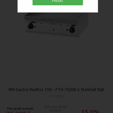
PRIVAT
RM Gastro Redfox 700 - FTH 70/08 G Stekhäll Slät
00110059
Rek. pris (exkl
Pris (exkl moms):
moms):
15.0%