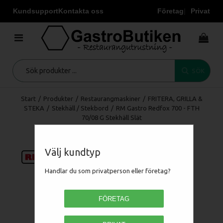
Kundsupport
Kontakta oss
Företag
Privat
SÖK
Start
/
Produkter
/
Restaurangmaskiner
/
FRITERA, GRILLA &
STEKA
/
Stekhäll / Stekbord
/
RM Gastro Redfox 700 - FTH
70/08 G Stekhäll Slät
Välj kundtyp
Handlar du som privatperson eller företag?
FÖRETAG