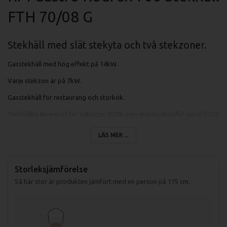
FTH 70/08 G
Stekhäll med slät stekyta och två stekzoner.
Gasstekhäll med hög effekt på 14kW.
Varje stekzon är på 7kW.
Gasstekhäll för restaurang och storkök.
Stekhällen levereras för naturgas (G20) men munstycken för gasol (G30)
medföljer.
LÄS MER ...
Stor spillåda för fett.
Stekplattan är 12 mm tjock och är av sandblästrad stål.
Storleksjämförelse
Temperatur på stekhällen mellan 50-300 grader som styrs av termostat.
Så här stor är produkten jämfört med en person på 175 cm.
Piezzotändning gör stekhällen enkel att starta.
Specifikationer fritös FTH 70/048G: