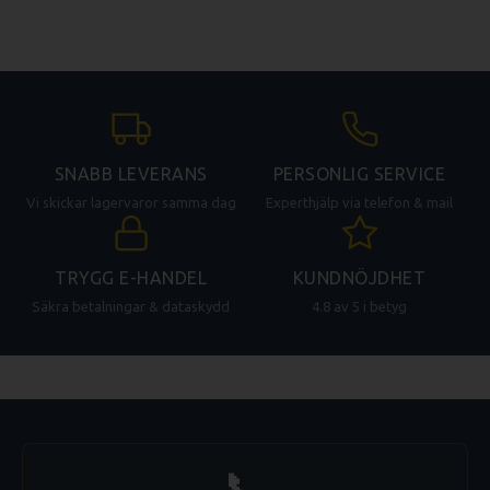
SNABB LEVERANS
PERSONLIG SERVICE
Vi skickar lagervaror samma dag
Experthjälp via telefon & mail
TRYGG E-HANDEL
KUNDNÖJDHET
Säkra betalningar & dataskydd
4.8 av 5 i betyg
📞