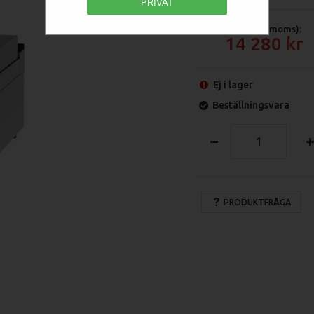
PRIVAT
Pris (exkl moms):
14 280
Ej i lager
Beställningsvara
PRODUKTFRÅGA