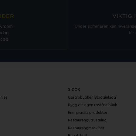
IDER
VIKTIG
owroom
Under sommaren kan leveranser t
rsdag
för 
6:00
SIDOR
n.se
Gastrobutiken Blogginlägg
Bygg din egen rostfria bänk
Energisnåla produkter
Restaurangutrustning
Restaurangmaskiner
Rabattkod