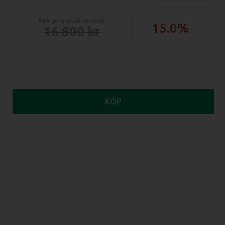
Rek. pris (exkl moms):
15.0%
16 800
KÖP