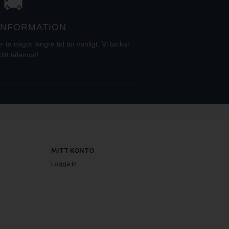
🚚
 INFORMATION
a något längre tid än vanligt. Vi tackar
ditt tålamod!
MITT KONTO
Logga in