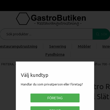
SÖK
estaurangutrustning
Servering
Möbler
Inre
Fyndhörna
FRITERA, GRILLA & STEKA
/
Stekhäll / Stekbord
/
RM Gastro Redfox 700 - 
Välj kundtyp
RM Gastro R
Handlar du som privatperson eller företag?
Stekhäll Sl
FÖRETAG
00012427