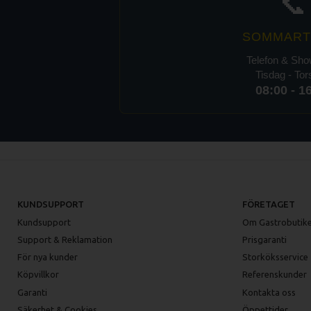
📞
SOMMART
Telefon & Sh
Tisdag - To
08:00 - 1
KUNDSUPPORT
FÖRETAGET
Kundsupport
Om Gastrobutike
Support & Reklamation
Prisgaranti
För nya kunder
Storköksservice
Köpvillkor
Referenskunder
Garanti
Kontakta oss
Säkerhet & Cookies
Öppettider