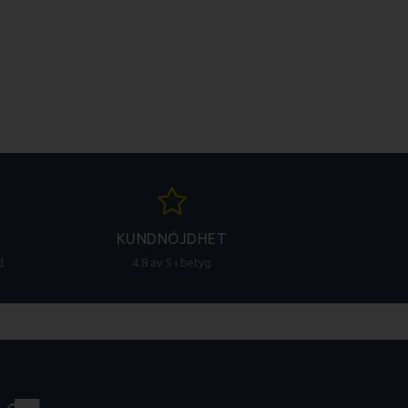
KUNDNÖJDHET
d
4.8 av 5 i betyg