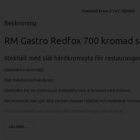
Stekhäll krom FTHC 70/04 E
Beskrivning
RM Gastro Redfox 700 kromad s
Stekhäll med slät hårdkromsyta för restauranger
Stekhäll bordsmodell.
Slät stekyta med hårdkrom.
Stekhällen har en 12mm tjock stekplatta som är kromad med 0,03mm.
Den kromade ytan gör attg värmen stannar i plattan och minimerar värmeav
Kromad stekhäll som passar bra till smashed burgers bland annat.
Stekhällen har en stekzon på 4500 watt.
LÄS MER ...
Stor spillåda för fett.