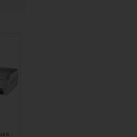
RM Gastro REDFOX Snack Durable Chrome Stekhäll FTHC-90-E