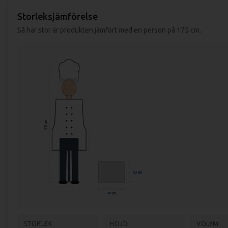
Det går att ställa temperaturen mellan 50-300 grader på stekhällen.
Storleksjämförelse
Så här stor är produkten jämfört med en person på 175 cm.
Specifikationer fritös FTHC 70/04 E:
Mått (LxBxH): 400x700x330 mm
Mått förpackning: 440x800x500 mm
Vikt (netto): 36 kg
Vikt (brutto): 42 kg
Effekt: 4,5 kW
175 cm
Anslutning: 400V, 3-fas
Material: Rostfritt stål AISI 304
Godstjocklek: 1,2 mm
33 cm
Temp. område: 50-300 grader
40 cm
STORLEK
HÖJD
VOLYM