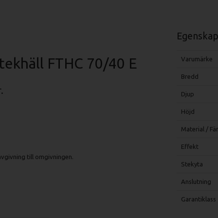
Egenskap
tekhäll FTHC 70/40 E
Varumärke
Bredd
.
Djup
Höjd
Material / Fä
Effekt
givning till omgivningen.
Stekyta
Anslutning
Garantiklass