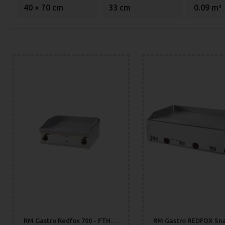
40 × 70 cm
33 cm
0.09 m³
RM Gastro Redfox 700 - FTHC 70/08 E Stekhäll Slät Durable Chrome