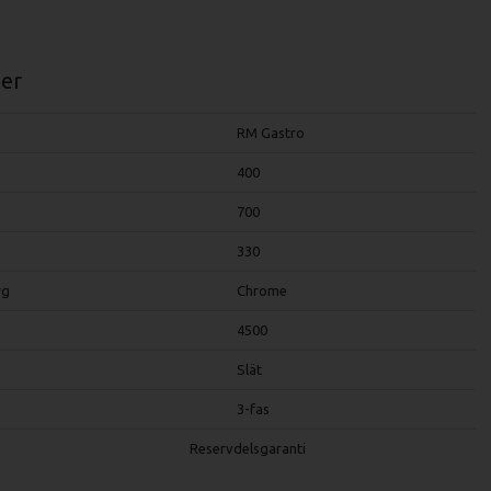
er
RM Gastro
400
700
330
rg
Chrome
4500
Slät
3-fas
Reservdelsgaranti