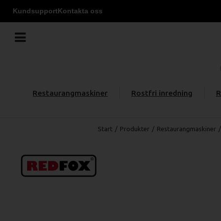
Kundsupport
Kontakta oss
Restaurangmaskiner
Rostfri inredning
R
Start
/
Produkter
/
Restaurangmaskiner
/