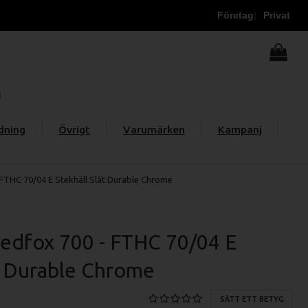
Företag
Privat
dning
Övrigt
Varumärken
Kampanj
FTHC 70/04 E Stekhäll Slät Durable Chrome
edfox 700 - FTHC 70/04 E
ät Durable Chrome
SÄTT ETT BETYG