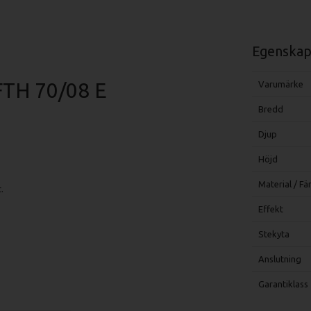
Egenskap
FTH 70/08 E
Varumärke
Bredd
Djup
Höjd
Material / Fä
.
Effekt
Stekyta
Anslutning
Garantiklass