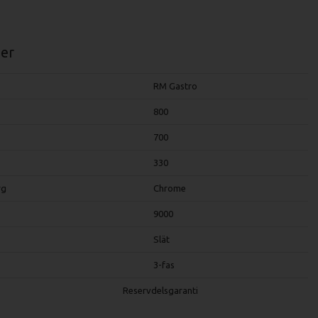
er
RM Gastro
800
700
330
rg
Chrome
9000
Slät
3-fas
Reservdelsgaranti