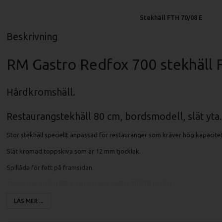
Stekhäll FTH 70/08 E
Beskrivning
RM Gastro Redfox 700 stekhäll 
Hårdkromshäll.
Restaurangstekhäll 80 cm, bordsmodell, slät yta.
Stor stekhäll speciellt anpassad för restauranger som kräver hög kapacitet
Slät kromad toppskiva som är 12 mm tjocklek.
Spillåda för fett på framsidan.
Termostat med ställbar temperatur mellan 50-300 grader.
Stekhällen är tillverkad helt i rostfritt stål.
LÄS MER ...
Avtagbart stänkskydd på stekhällen.