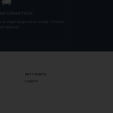
🚚
 INFORMATION
a något längre tid än vanligt. Vi tackar
ditt tålamod!
MITT KONTO
Logga in