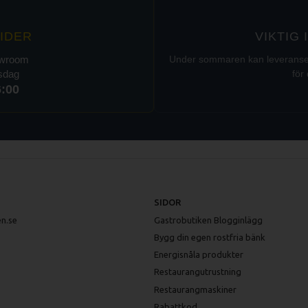
IDER
VIKTIG
owroom
Under sommaren kan leveranser t
rsdag
för 
6:00
SIDOR
n.se
Gastrobutiken Blogginlägg
Bygg din egen rostfria bänk
Energisnåla produkter
Restaurangutrustning
Restaurangmaskiner
Rabattkod