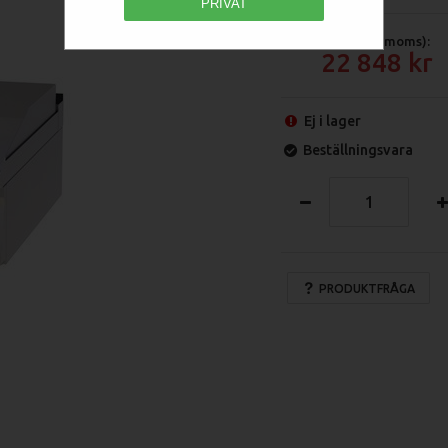
PRIVAT
Pris (exkl moms):
22 848
Ej i lager
Beställningsvara
PRODUKTFRÅGA