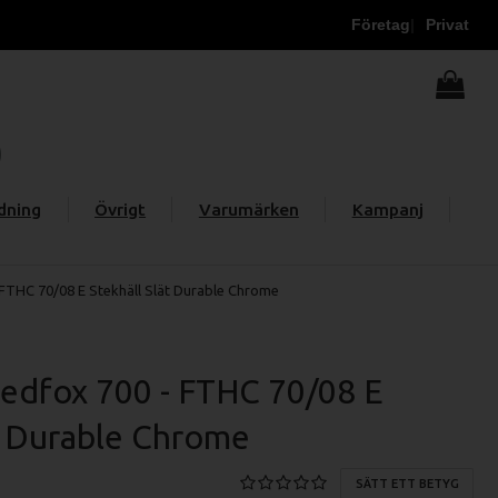
Företag
Privat
dning
Övrigt
Varumärken
Kampanj
FTHC 70/08 E Stekhäll Slät Durable Chrome
edfox 700 - FTHC 70/08 E
ät Durable Chrome
SÄTT ETT BETYG