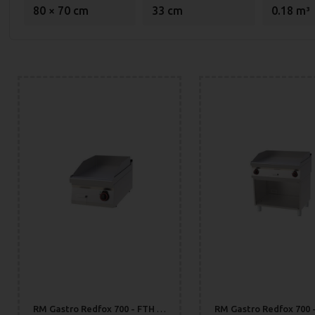
80 × 70 cm
33 cm
0.18 m³
RM Gastro Redfox 700 - FTH 70/04 E Stekhäll Slät