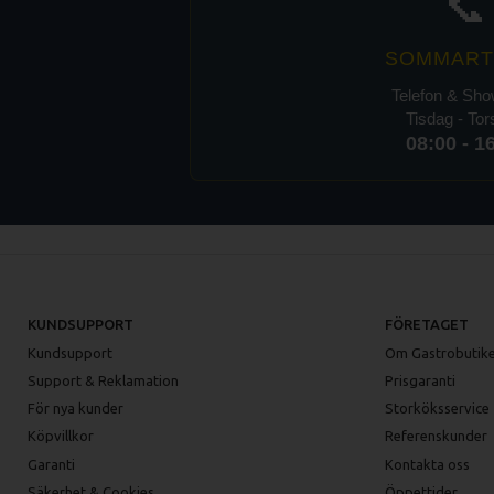
📞
SOMMART
Telefon & Sh
Tisdag - To
08:00 - 1
KUNDSUPPORT
FÖRETAGET
Kundsupport
Om Gastrobutike
Support & Reklamation
Prisgaranti
För nya kunder
Storköksservice
Köpvillkor
Referenskunder
Garanti
Kontakta oss
Säkerhet & Cookies
Öppettider