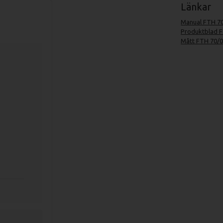
Länkar
Manual FTH 70
Produktblad F
Mått FTH 70/0