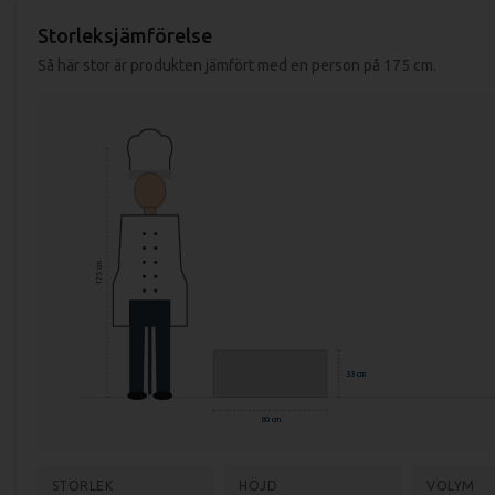
Storleksjämförelse
Specifikationer fritös FTH 70/08 E:
Så här stor är produkten jämfört med en person på 175 cm.
Mått (LxBxH): 800x700x330 mm
Mått förpackning: 840x800x390 mm
Vikt (netto): 66 kg
Vikt (brutto): 78 kg
Effekt: 9000 kW
175 cm
Anslutning: 400V, 3-fas
Material topp: Rostfritt stål AISI 304
Material chassi: Rostfritt stål AISI 430
33 cm
Godstjocklek stekplatta: 12 mm
80 cm
Temp. område: 50-300 grader
STORLEK
HÖJD
VOLYM