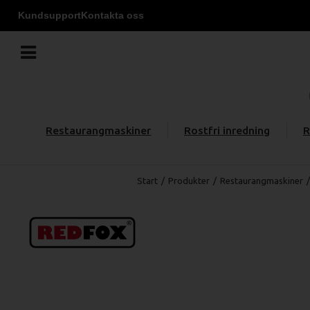
Kundsupport
Kontakta oss
Restaurangmaskiner
Rostfri inredning
R
Start
/
Produkter
/
Restaurangmaskiner
/