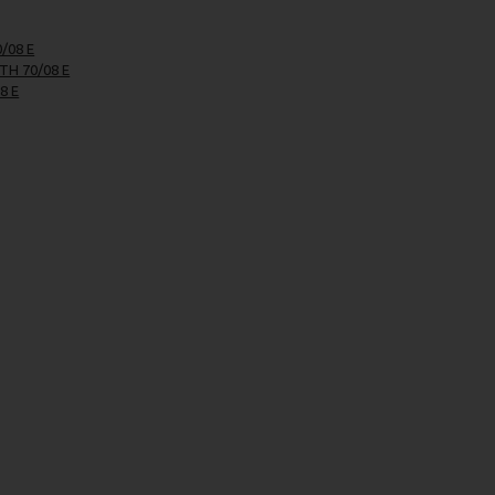
/08 E
TH 70/08 E
8 E