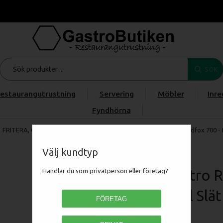
SÖK
estaurangutrustning
Servering
Möbler
Inre
Fyndhörna
FRITERA, GRILLA & STEKA
/
Stekhäll / Stekbord
/
RM Gastro Redfox 700 - 
Välj kundtyp
RM Gastro R
Handlar du som privatperson eller företag?
Stekhäll Sl
FÖRETAG
00012409