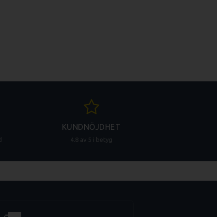
KUNDNÖJDHET
d
4.8 av 5 i betyg