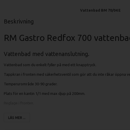
Vattenbad BM 70/04 E
Beskrivning
RM Gastro Redfox 700 vattenba
Vattenbad med vattenanslutning.
Vattenbad som du enkelt fyller på med ett knapptryck.
Tappkran i fronten med säkerhetsventil som gör att du inte råkar öppna ve
Temperurområde 30-90 grader.
Plats för en kantin 1/1 med max djup på 200mm.
Reglage i fronten.
LÄS MER ...
Specifikationer fritös BM 70/04 E: