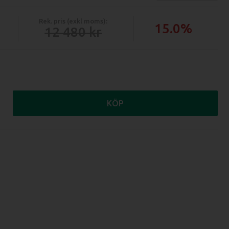
Rek. pris (exkl moms):
15.0%
12 480
KÖP