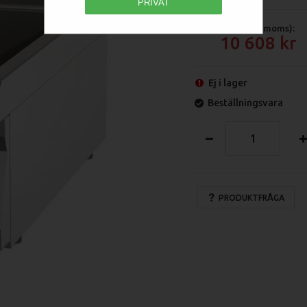
PRIVAT
Pris (exkl moms):
10 608
Ej i lager
Beställningsvara
PRODUKTFRÅGA