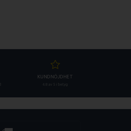
KUNDNÖJDHET
d
4.8 av 5 i betyg