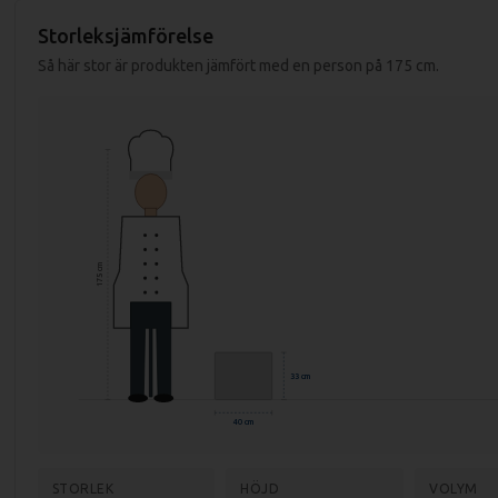
Mått (LxBxH): 400x700x330 mm
Storleksjämförelse
Mått förpackning: 460x820x500 mm
Så här stor är produkten jämfört med en person på 175 cm.
Vikt (netto): 15 kg
Vikt (brutto): 20 kg
Effekt: 1,2 kW
Anslutning: 230V, 1-fas
Material top och bad: Rostfritt stål AISI 304
Material Chassi: AISI 430
175 cm
Godstjocklek: 1,2 mm
Temp. område: 30-90 grader
33 cm
40 cm
STORLEK
HÖJD
VOLYM