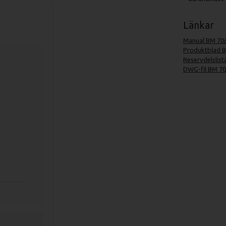
Länkar
Manual BM 70/
Produktblad B
Reservdelslist
DWG-fil BM 70