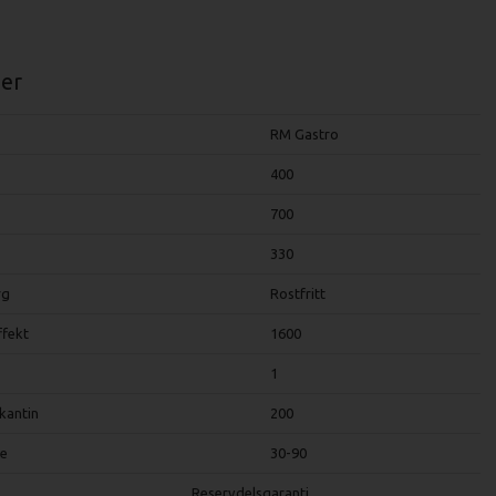
er
RM Gastro
400
700
330
rg
Rostfritt
ffekt
1600
1
kantin
200
e
30-90
Reservdelsgaranti