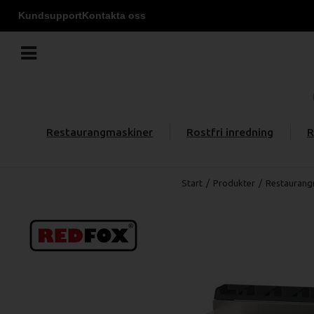
Kundsupport
Kontakta oss
Restaurangmaskiner
Rostfri inredning
R
Start
/
Produkter
/
Restaurang