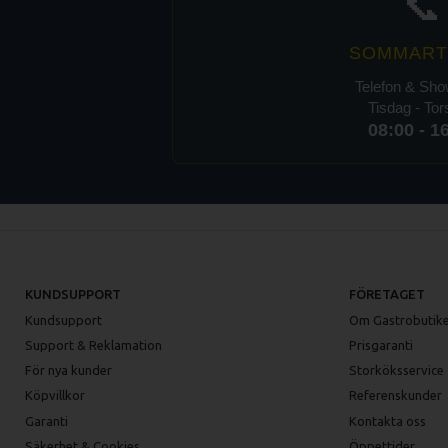
📞
SOMMART
Telefon & Sh
Tisdag - To
08:00 - 1
KUNDSUPPORT
FÖRETAGET
Kundsupport
Om Gastrobutike
Support & Reklamation
Prisgaranti
För nya kunder
Storköksservice
Köpvillkor
Referenskunder
Garanti
Kontakta oss
Säkerhet & Cookies
Öppettider