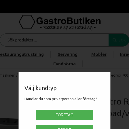
SÖK
estaurangutrustning
Servering
Möbler
Inre
Fyndhörna
maskiner
/
FRITERA, GRILLA & STEKA
/
Vattenbad
/
RM Gastro Redfox 700 
Välj kundtyp
RM Gastro R
Handlar du som privatperson eller företag?
Vattenbad/v
FÖRETAG
00018585