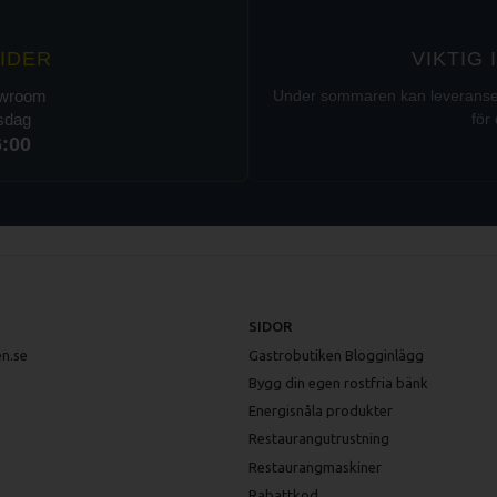
IDER
VIKTIG
owroom
Under sommaren kan leveranser t
rsdag
för 
6:00
SIDOR
n.se
Gastrobutiken Blogginlägg
Bygg din egen rostfria bänk
Energisnåla produkter
Restaurangutrustning
Restaurangmaskiner
Rabattkod