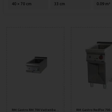
40 × 70 cm
33 cm
0.09 m³
RM Gastro RM 700 Vattenbad GN1/1-200mm BM-704-E