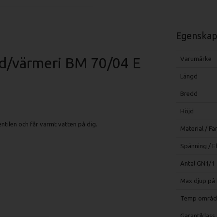
Egenskap
d/värmeri BM 70/04 E
Varumärke
Längd
Bredd
Höjd
ntilen och får varmt vatten på dig.
Material / Fä
Spänning / E
Antal GN1/1
Max djup på 
Temp områd
Garantiklass