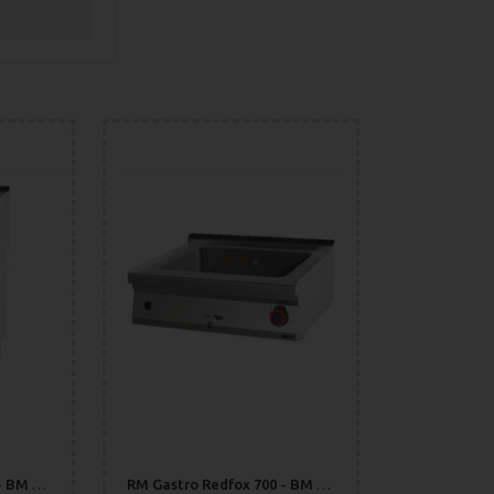
RM Gastro Redfox 700 - BM 70/40 E Vattenbad/värmeri
RM Gastro Redfox 700 - BM 70/08 E Vattenbad/värmeri