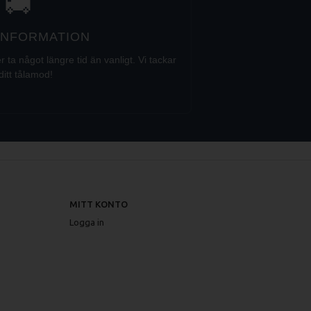
🚚
 INFORMATION
a något längre tid än vanligt. Vi tackar
ditt tålamod!
MITT KONTO
Logga in