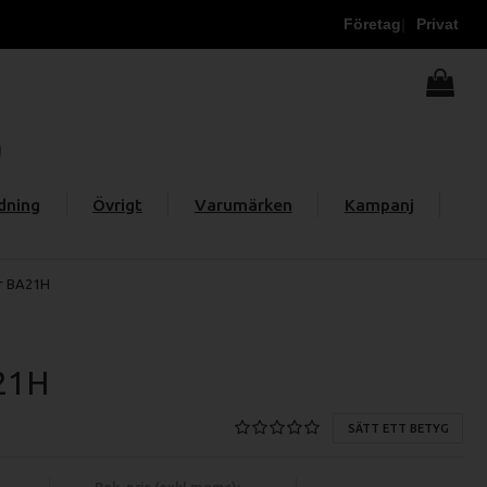
Företag
Privat
dning
Övrigt
Varumärken
Kampanj
r BA21H
21H
SÄTT ETT BETYG
Rek. pris (exkl moms):