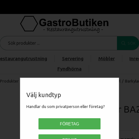
SÖK
estaurangutrustning
Servering
Möbler
Inre
Fyndhörna
Produkter
/
Restaurangmaskiner
/
KYL & FRYS
/
Drickakyl & Ölkyl
/
Barkyla
Välj kundtyp
Barkylar BA
Handlar du som privatperson eller företag?
TEF45470
FÖRETAG
Pris (exkl moms):