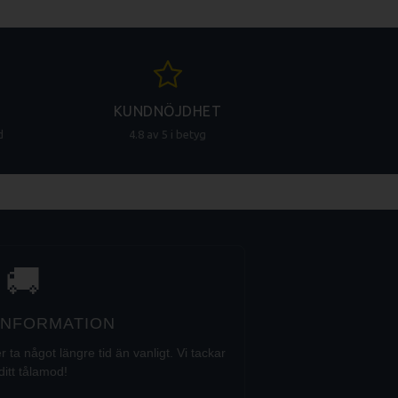
KUNDNÖJDHET
d
4.8 av 5 i betyg
🚚
 INFORMATION
a något längre tid än vanligt. Vi tackar
ditt tålamod!