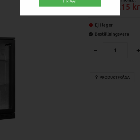
PRIVAT
9 043.15
Ej i lager
Beställningsvara
PRODUKTFRÅGA