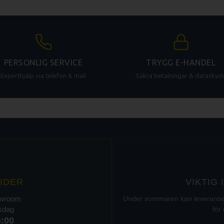
PERSONLIG SERVICE
TRYGG E-HANDEL
Experthjälp via telefon & mail
Säkra betalningar & dataskyd
IDER
VIKTIG
owroom
Under sommaren kan leveranser t
rsdag
för 
6:00