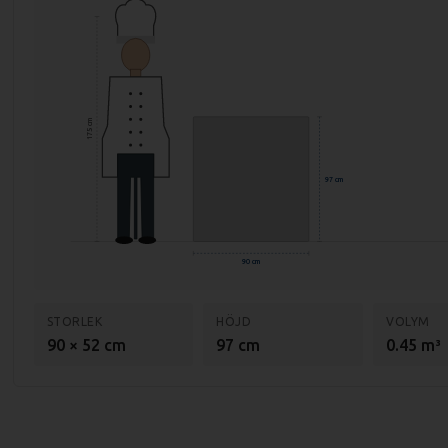
175 cm
97 cm
90 cm
STORLEK
HÖJD
VOLYM
90 × 52 cm
97 cm
0.45 m³