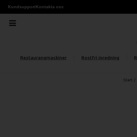
Kundsupport
Kontakta oss
Restaurangmaskiner
Rostfri inredning
R
Start
/