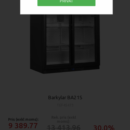
PRIVAT
Barkylar BA21S
TEF45473
Rek. pris (exkl
Pris (exkl moms):
moms):
9 389.77
13 413.96
30.0%