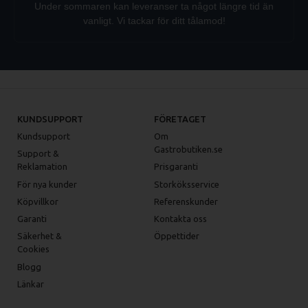
Under sommaren kan leveranser ta något längre tid än
vanligt. Vi tackar för ditt tålamod!
KUNDSUPPORT
FÖRETAGET
Kundsupport
Om
Gastrobutiken.se
Support &
Reklamation
Prisgaranti
För nya kunder
Storköksservice
Köpvillkor
Referenskunder
Garanti
Kontakta oss
Säkerhet &
Öppettider
Cookies
Blogg
Länkar