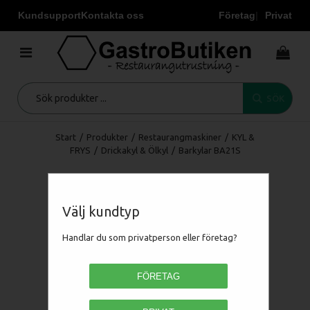
Kundsupport
Kontakta oss
Företag
Privat
SÖK
Start
/
Produkter
/
Restaurangmaskiner
/
KYL &
FRYS
/
Drickakyl & Ölkyl
/
Barkylar BA21S
Välj kundtyp
Handlar du som privatperson eller företag?
FÖRETAG