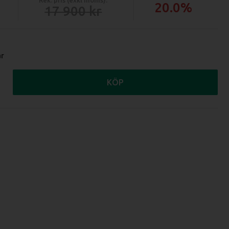
20.0%
17 900
ar
KÖP