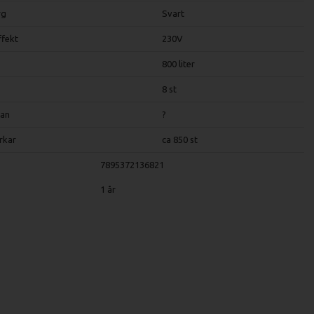
rg
Svart
ffekt
230V
800 liter
8 st
lan
?
rkar
ca 850 st
7895372136821
1 år