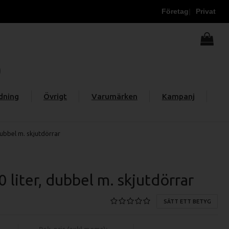
Företag
Privat
dning
Övrigt
Varumärken
Kampanj
dubbel m. skjutdörrar
0 liter, dubbel m. skjutdörrar
SÄTT ETT BETYG
Rek. pris (exkl moms):