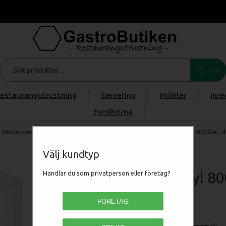
SÖK
estaurangutrustning
Servering
Möbler
Inre
Fyndhörna
Restaurangmaskiner
/
KYL & FRYS
/
Drickakyl & Ölkyl
/
Drickakyl 800 liter, 
Välj kundtyp
Drickakyl 80
Handlar du som privatperson eller företag?
CSD-800S
FÖRETAG
Pris (exkl moms):