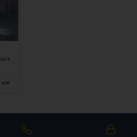
Stronger Shelf (right) CSD-800S
KÖP