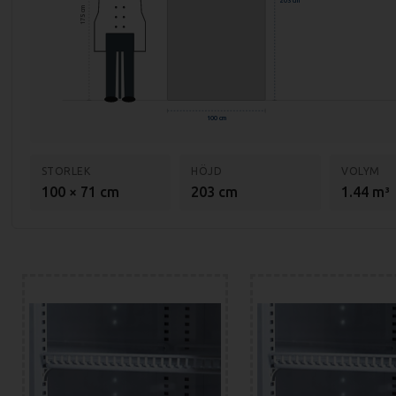
203 cm
175 cm
100 cm
STORLEK
HÖJD
VOLYM
100 × 71 cm
203 cm
1.44 m³