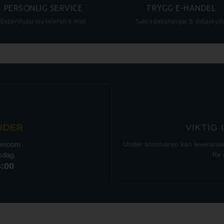
PERSONLIG SERVICE
TRYGG E-HANDEL
Experthjälp via telefon & mail
Säkra betalningar & dataskyd
IDER
VIKTIG
owroom
Under sommaren kan leveranser t
rsdag
för 
6:00