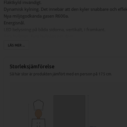
Fläktkyld invändigt.
Dynamisk kylning. Det innebär att den kyler snabbare och effek
Nya miljögodkända gasen R600a.
Energisnål.
LED belysning på båda sidorna, vertikalt, i framkant.
Åtta hyllplan. Fyra hyllplan per dörr.
Hyllplanen går att justera i höjdled.
LÄS MER ...
Temperaturområde mellan 0
°C
till +10°C.
Total volym på 800 liter.
Plats för ca 630st 33cl läskburkar
Storleksjämförelse
Plats för ca 480st 50cl PET faskor.
Så här stor är produkten jämfört med en person på 175 cm.
Utvändigt mått (LxBxH): 1000x705x2025mm
Invändigt mått (LxBxH): 910x595x1535mm
Ljudnivå: 59,5dB(A)
Vikt ca 140 kg.
Förbrukning/24h: ca 3,3kW/24h