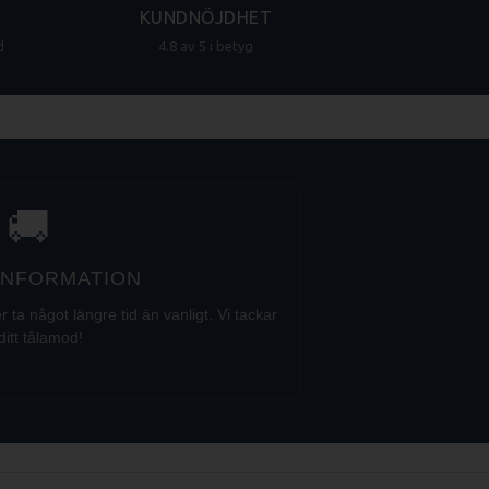
KUNDNÖJDHET
d
4.8 av 5 i betyg
🚚
 INFORMATION
a något längre tid än vanligt. Vi tackar
ditt tålamod!