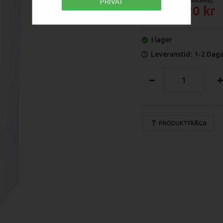
PRIVAT
14 320
I lager
Leveranstid:
1-2 Dag
PRODUKTFRÅGA