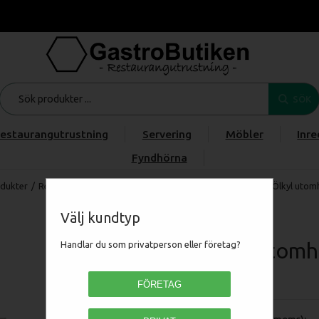
SÖK
estaurangutrustning
Servering
Möbler
Inre
Fyndhörna
dukter
/
Restaurangmaskiner
/
KYL & FRYS
/
Drickakyl & Ölkyl
/
Ölkyl utomh
Välj kundtyp
Ölkyl utomhu
Handlar du som privatperson eller företag?
OBS-1
FÖRETAG
Pris (exkl moms):