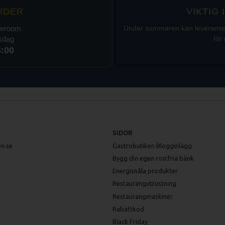
IDER
VIKTIG
owroom
Under sommaren kan leveranser t
rsdag
för 
6:00
SIDOR
n.se
Gastrobutiken Blogginlägg
Bygg din egen rostfria bänk
Energisnåla produkter
Restaurangutrustning
Restaurangmaskiner
Rabattkod
Black Friday