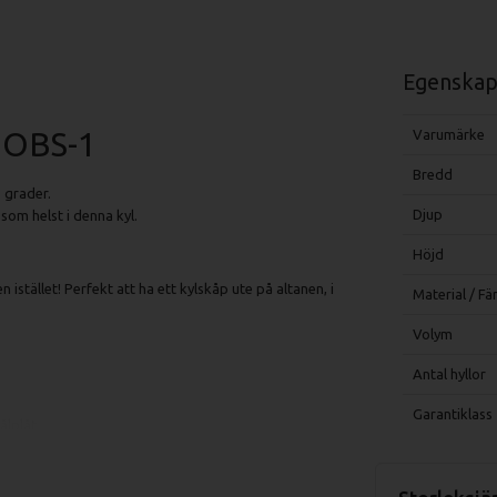
Egenskap
 OBS-1
Varumärke
Bredd
 grader.
Djup
som helst i denna kyl.
Höjd
 istället! Perfekt att ha ett kylskåp ute på altanen, i
Material / Fä
Volym
Antal hyllor
Garantiklass
ålplåt.
 minimera kondens.
peratur.