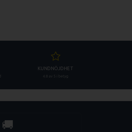
KUNDNÖJDHET
d
4.8 av 5 i betyg
🚚