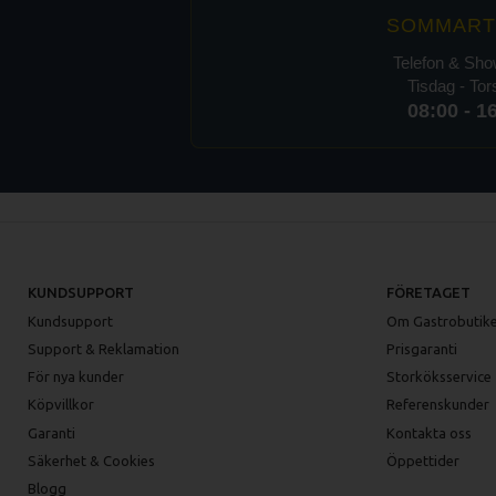
SOMMART
Telefon & Sh
Tisdag - To
08:00 - 1
KUNDSUPPORT
FÖRETAGET
Kundsupport
Om Gastrobutike
Support & Reklamation
Prisgaranti
För nya kunder
Storköksservice
Köpvillkor
Referenskunder
Garanti
Kontakta oss
Säkerhet & Cookies
Öppettider
Blogg