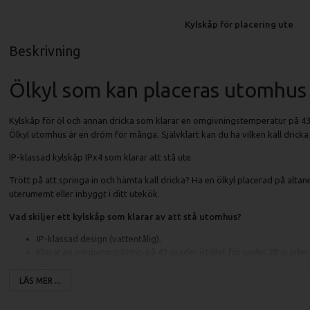
Kylskåp för placering ute
Beskrivning
Ölkyl som kan placeras utomhus
Kylskåp för öl och annan dricka som klarar en omgivningstemperatur på 43
Ölkyl utomhus är en dröm för många. Självklart kan du ha vilken kall dricka 
IP-klassad kylskåp IPx4 som klarar att stå ute.
Trött på att springa in och hämta kall dricka? Ha en ölkyl placerad på altanen
uterumemt eller inbyggt i ditt utekök.
Vad skiljer ett kylskåp som klarar av att stå utomhus?
IP-klassad design (vattentålig).
Klarar en omgivningstemp på 43 grader istället för under 28 grader.
Rostfritt stål AISI 316
(syrafast rostfritt stål) istället för lackerad st
Rostfria skruvar i kylen.
LÄS MER ...
Dörrram i rostfritt stål och härdat glas med uppvärmd ruta för att
Förbättrad kylkapacitet i kylen som klarar en högre omgivningstem