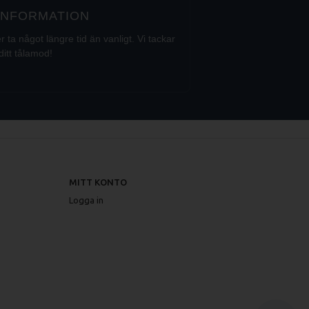
 INFORMATION
a något längre tid än vanligt. Vi tackar
ditt tålamod!
MITT KONTO
Logga in