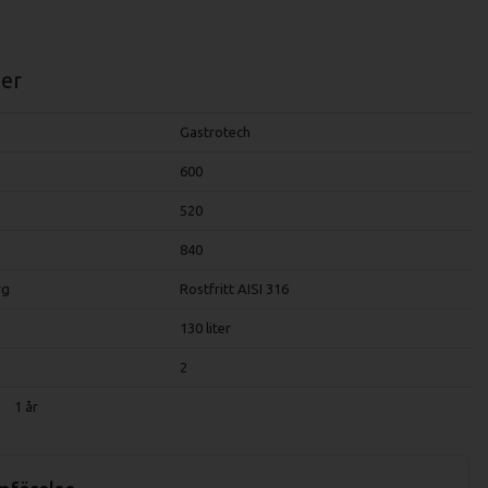
er
Gastrotech
600
520
840
rg
Rostfritt AISI 316
130 liter
2
1 år