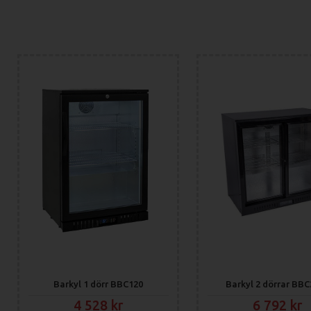
Barkyl 1 dörr BBC120
Barkyl 2 dörrar BB
4 528
6 792