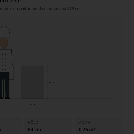
mförelse
 produkten jämfört med en person på 175 cm.
84 cm
60 cm
HÖJD
VOLYM
m
84 cm
0.26 m³