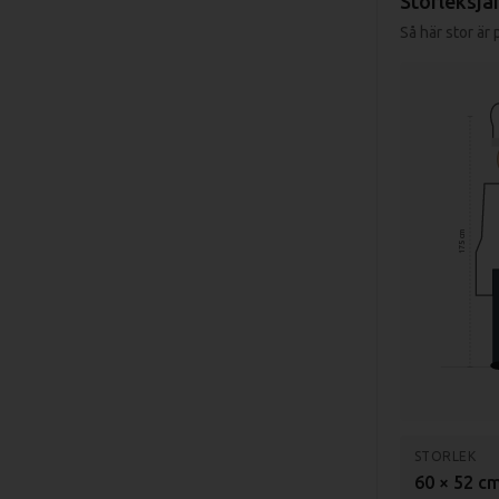
Storleksjä
Så här stor är
175 cm
STORLEK
60 × 52 c