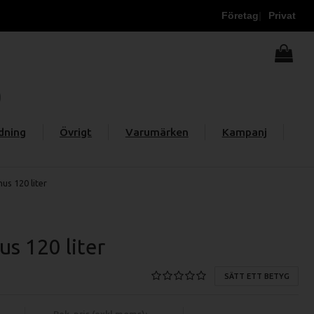
Företag
Privat
dning
Övrigt
Varumärken
Kampanj
us 120 liter
s 120 liter
SÄTT ETT BETYG
Rek. pris (exkl moms):