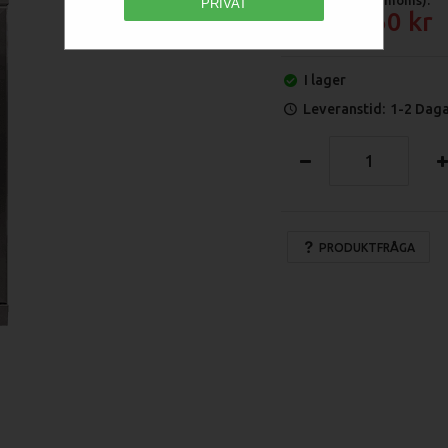
PRIVAT
10 960
I lager
Leveranstid:
1-2 Dag
PRODUKTFRÅGA