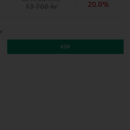
20.0%
13 700
ar
KÖP