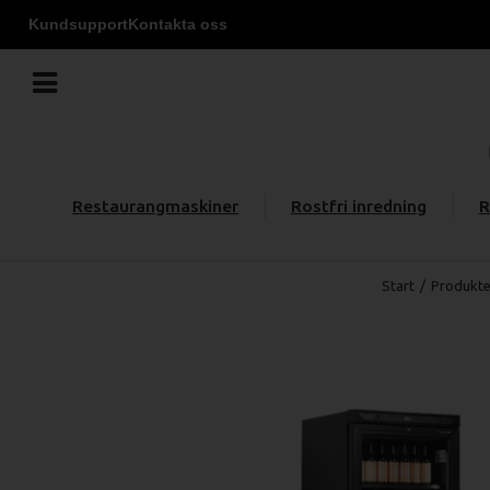
Kundsupport
Kontakta oss
Restaurangmaskiner
Rostfri inredning
R
Start
/
Produkte