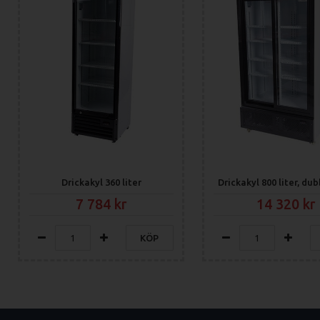
Drickakyl 360 liter
7 784
14 320
KÖP