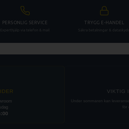
PERSONLIG SERVICE
TRYGG E-HANDEL
Experthjälp via telefon & mail
Säkra betalningar & dataskyd
IDER
VIKTIG
owroom
Under sommaren kan leveranser t
rsdag
för 
6:00