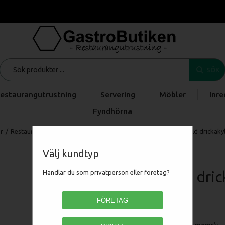
SÖK
estaurangutrustning
Servering
Möbler
Inre
Fyndhörna
r
/
Restaurangmaskiner
/
KYL & FRYS
/
Drickakyl & Ölkyl
/
Tefcold drickaky
Välj kundtyp
Tefcold dri
Handlar du som privatperson eller företag?
TEF15825
FÖRETAG
Pris (exkl moms):