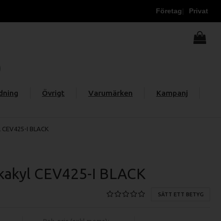
Företag
Privat
dning
Övrigt
Varumärken
Kampanj
l CEV425-I BLACK
ckakyl CEV425-I BLACK
SÄTT ETT BETYG
Rek. pris (exkl moms):