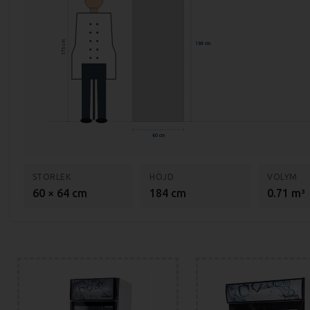
175 cm
184 cm
60 cm
STORLEK
HÖJD
VOLYM
60 × 64 cm
184 cm
0.71 m³