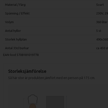
Material / Färg
Svart
Spänning / Effekt
230V, 2
Volym
360 liter
Antal hyllor
5 st
Storlek hyllplan
490x36
Antal 33cl burkar
ca 450 s
EAN-kod
5708181019778
Storleksjämförelse
Så här stor är produkten jämfört med en person på 175 cm.