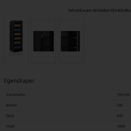
Tefcold svart drickakyl CEV425 Bl
Egenskaper
Varumärke
Tefcold
Bredd
595
Djup
640
Höjd
1840