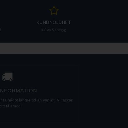
KUNDNÖJDHET
d
4.8 av 5 i betyg
🚚
 INFORMATION
a något längre tid än vanligt. Vi tackar
ditt tålamod!