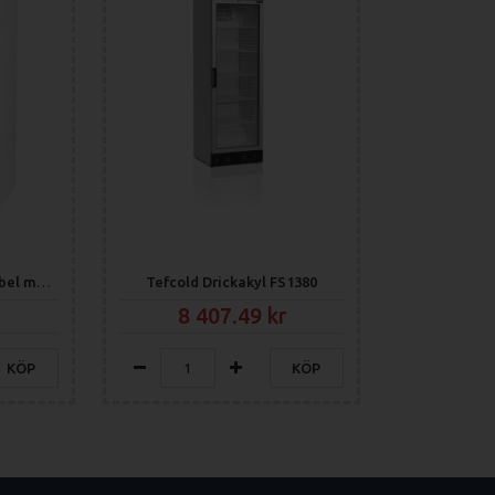
Drickakyl 800 liter, dubbel m. skjutdörrar
Tefcold Drickakyl FS1380
8 407.49
KÖP
KÖP